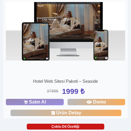
Hotel Web Sitesi Paketi – Seaside
1999 ₺
3798₺
Satın Al
Demo
Ürün Detay
Çoklu Dil Özelliği