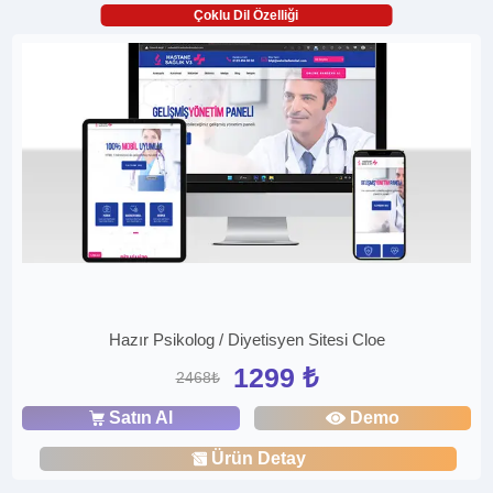
Çoklu Dil Özelliği
Hazır Psikolog / Diyetisyen Sitesi Cloe
1299 ₺
2468₺
Satın Al
Demo
Ürün Detay