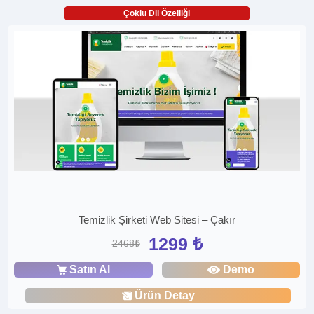
Çoklu Dil Özelliği
Temizlik Şirketi Web Sitesi – Çakır
1299 ₺
2468₺
Satın Al
Demo
Ürün Detay