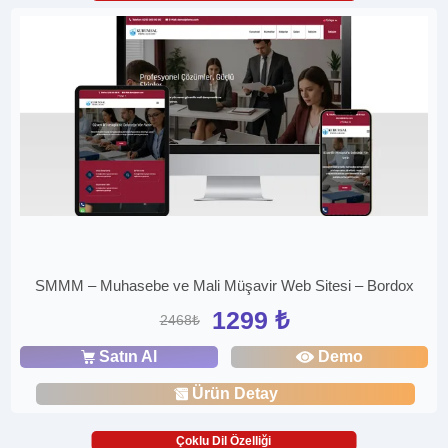
SMMM – Muhasebe ve Mali Müşavir Web Sitesi – Bordox
1299 ₺
2468₺
Satın Al
Demo
Ürün Detay
Çoklu Dil Özelliği