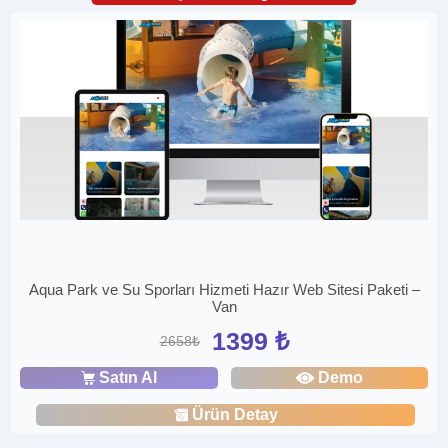
Aqua Park ve Su Sporları Hizmeti Hazır Web Sitesi Paketi –
Van
1399 ₺
2658₺
Satın Al
Demo
Ürün Detay