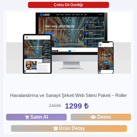
Çoklu Dil Özelliği
Havalandırma ve Sanayii Şirketi Web Sitesi Paketi – Roller
1299 ₺
2468₺
Satın Al
Demo
Ürün Detay