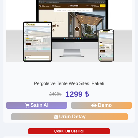
Pergole ve Tente Web Sitesi Paketi
1299 ₺
2468₺
Satın Al
Demo
Ürün Detay
Çoklu Dil Özelliği