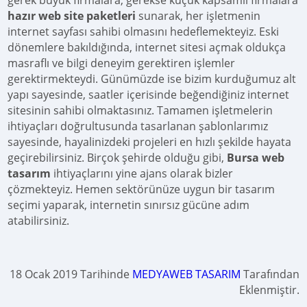
gerek büyük firmalara, gerekse küçük kapsamlı firmalara
hazır web site paketleri
sunarak, her işletmenin
internet sayfası sahibi olmasını hedeflemekteyiz. Eski
dönemlere bakıldığında, internet sitesi açmak oldukça
masraflı ve bilgi deneyim gerektiren işlemler
gerektirmekteydi. Günümüzde ise bizim kurduğumuz alt
yapı sayesinde, saatler içerisinde beğendiğiniz internet
sitesinin sahibi olmaktasınız. Tamamen işletmelerin
ihtiyaçları doğrultusunda tasarlanan şablonlarımız
sayesinde, hayalinizdeki projeleri en hızlı şekilde hayata
geçirebilirsiniz. Birçok şehirde olduğu gibi,
Bursa web
tasarım
ihtiyaçlarını yine ajans olarak bizler
çözmekteyiz. Hemen sektörünüze uygun bir tasarım
seçimi yaparak, internetin sınırsız gücüne adım
atabilirsiniz.
18 Ocak 2019 Tarihinde
MEDYAWEB TASARIM
Tarafından
Eklenmiştir.