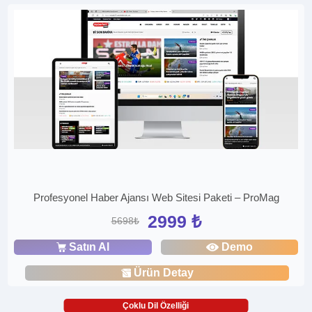
Profesyonel Haber Ajansı Web Sitesi Paketi – ProMag
2999 ₺
5698₺
Satın Al
Demo
Ürün Detay
Çoklu Dil Özelliği