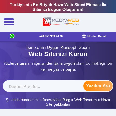
Türkiye'nin En Büyük Hazır Web Sitesi Firması İle
Sitenizi Bugün Oluşturun!
+90 850 309 94 40
Müşteri Paneli
İşinize En Uygun Konsepti Seçin
Web Sitenizi Kurun
Yüzlerce tasarım içerisinden sana uygun olanı bulmak için bir
kelime yaz ve başla.
Yazılım Ara
Şu anda buradasın! »
Anasayfa
»
Blog
»
Web Tasarım
»
Hazır
Site Şablonları