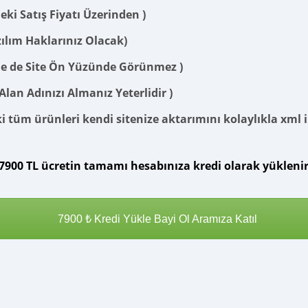
eki Satış Fiyatı Üzerinden )
zılım Haklarınız Olacak)
e de Site Ön Yüzünde Görünmez )
Alan Adınızı Almanız Yeterlidir )
i tüm ürünleri kendi sitenize aktarımını kolaylıkla xml il
7900 TL ücretin tamamı hesabınıza kredi olarak yüklenir v
7900 ₺ Kredi Yükle Bayi Ol Aramıza Katıl