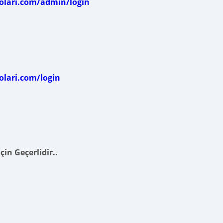
olari.com/admin/login
olari.com/login
in Geçerlidir..