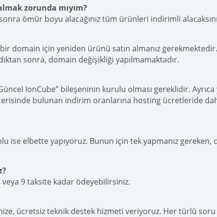
n almak zorunda mıyım?
 sonra ömür boyu alacağınız tüm ürünleri indirimli alacaksını
 bir domain için yeniden ürünü satın almanız gerekmektedir. Si
ıktan sonra, domain değişikliği yapılmamaktadır.
Güncel IonCube” bileşeninin kurulu olması gereklidir. Ayrıca
içerisinde bulunan indirim oranlarına hosting ücretleride dah
lu ise elbette yapıyoruz. Bunun için tek yapmanız gereken, d
z?
 veya 9 taksite kadar ödeyebilirsiniz.
mize, ücretsiz teknik destek hizmeti veriyoruz. Her türlü sor