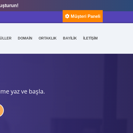
luşturun!
Müşteri Paneli
ÜLLER
DOMAİN
ORTAKLIK
BAYİLİK
İLETİŞİM
ime yaz ve başla.