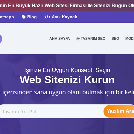
nin En Büyük Hazır Web Sitesi Firması İle Sitenizi Bugün O
atsapp
Blog
Açık Kaynak
ANA SAYFA
@ TASARIM SEÇ
SEO
MOD
0
İşinize En Uygun Konsepti Seçin
Web Sitenizi Kurun
 içerisinden sana uygun olanı bulmak için bir kel
Yazılım Ara