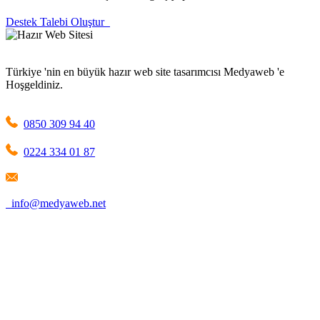
Destek Talebi Oluştur
Türkiye 'nin en büyük hazır web site tasarımcısı Medyaweb 'e
Hoşgeldiniz.
0850 309 94 40
0224 334 01 87
info@medyaweb.net
1209 Mountain Road Place Northeast Albuquerque, NM 87110
New Mexico / United States
Firma Adı: MEDYAWEB LLC
Selimiye Mah. Tarhan Sok. No:1 D:5
Osmangazi / Bursa / Türkiye