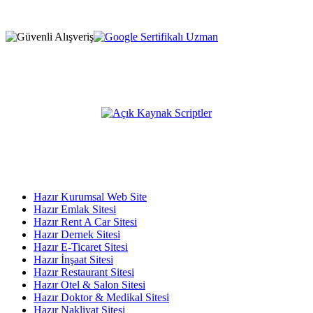
Firma Adı: MEDYAWEB
* Fiyatlarımıza %20 KDV dahil değildir, sipariş esnasında
eklenmektedir.
Açık Kaynak Platformumuz;
KATEGORİLER
Hazır Kurumsal Web Site
Hazır Emlak Sitesi
Hazır Rent A Car Sitesi
Hazır Dernek Sitesi
Hazır E-Ticaret Sitesi
Hazır İnşaat Sitesi
Hazır Restaurant Sitesi
Hazır Otel & Salon Sitesi
Hazır Doktor & Medikal Sitesi
Hazır Nakliyat Sitesi