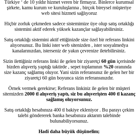
Türkiye ‘ de 10 yıldır hizmet veren bir firmayız. Binlerce kurumsal
şirkete, kamu kurum ve kuruluşlarına , birçok bireysel müşteriye
web sitesi hizmeti sağlıyoruz
Hiçbir zorluk çekmeden sadece sistemimize üye olup satış ortaklığı
sistemini aktif ederek yüksek kazançlar sağlayabilirsiniz.
Satış ortaklığı sistemini aktif ettiğinizde size özel bir referans linkini
alıyorsunuz. Bu linki ister web sitenizden , ister sosyalmedya
kanalarınızdan, isterseniz de yakın çevrenize iletebilirsiniz.
Sizin ilettiğiniz referans linki ile gelen bir ziyaretçi
60 gün
içerisinde
bizden alışveriş yaptığı taktirde , sepet toplamının
%20
oranında
size kazanç sağlamış oluyor. Yani sizin referansınız ile gelen her bir
ziyaretçi 60 gün boyunca sizin referansınızdır.
Örnek vermek gerekirse; Referans linkiniz ile gelen bir müşteri
sitemizden
2000 tl alışveriş yaptı, siz bu alışverişten 400 tl kazanç
sağlamış oluyorsunuz.
Satış ortaklığı hesabınıza 400 tl bakiye ekleniyor . Bu parayı çekim
talebi göndererek banka hesabınıza aktarım talebinde
bulunabiliyorsunuz.
Hadi daha büyük düşünelim;