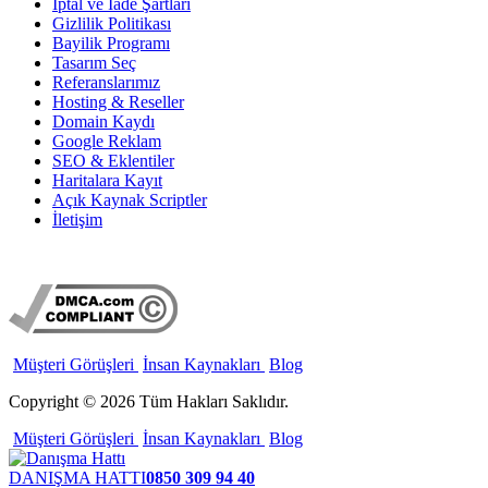
İptal ve İade Şartları
Gizlilik Politikası
Bayilik Programı
Tasarım Seç
Referanslarımız
Hosting & Reseller
Domain Kaydı
Google Reklam
SEO & Eklentiler
Haritalara Kayıt
Açık Kaynak Scriptler
İletişim
Müşteri Görüşleri
İnsan Kaynakları
Blog
Copyright © 2026 Tüm Hakları Saklıdır.
Müşteri Görüşleri
İnsan Kaynakları
Blog
DANIŞMA HATTI
0850 309 94 40