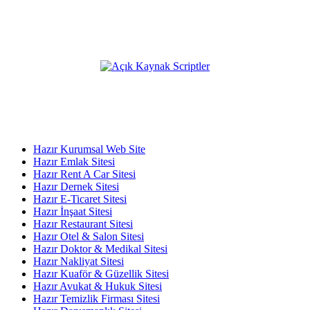
* Fiyatlarımıza %20 KDV dahil değildir, sipariş esnasında
eklenmektedir.
Açık Kaynak Platformumuz;
KATEGORİLER
Hazır Kurumsal Web Site
Hazır Emlak Sitesi
Hazır Rent A Car Sitesi
Hazır Dernek Sitesi
Hazır E-Ticaret Sitesi
Hazır İnşaat Sitesi
Hazır Restaurant Sitesi
Hazır Otel & Salon Sitesi
Hazır Doktor & Medikal Sitesi
Hazır Nakliyat Sitesi
Hazır Kuaför & Güzellik Sitesi
Hazır Avukat & Hukuk Sitesi
Hazır Temizlik Firması Sitesi