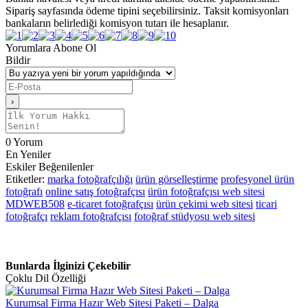
Sipariş sayfasında ödeme tipini seçebilirsiniz. Taksit komisyonları
bankaların belirlediği komisyon tutarı ile hesaplanır.
Yorumlara Abone Ol
Bildir
0
Yorum
En Yeniler
Eskiler
Beğenilenler
Etiketler:
marka fotoğrafçılığı
ürün görselleştirme
profesyonel ürün
fotoğrafı
online satış fotoğrafçısı
ürün fotoğrafçısı web sitesi
MDWEB508
e-ticaret fotoğrafçısı
ürün çekimi web sitesi
ticari
fotoğrafçı
reklam fotoğrafçısı
fotoğraf stüdyosu web sitesi
Bunlarda İlginizi Çekebilir
Çoklu Dil Özelliği
Kurumsal Firma Hazır Web Sitesi Paketi – Dalga