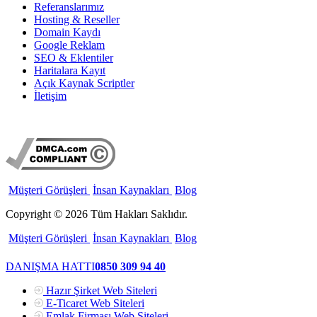
Referanslarımız
Hosting & Reseller
Domain Kaydı
Google Reklam
SEO & Eklentiler
Haritalara Kayıt
Açık Kaynak Scriptler
İletişim
Müşteri Görüşleri
İnsan Kaynakları
Blog
Copyright © 2026 Tüm Hakları Saklıdır.
Müşteri Görüşleri
İnsan Kaynakları
Blog
DANIŞMA HATTI
0850 309 94 40
Hazır Şirket Web Siteleri
E-Ticaret Web Siteleri
Emlak Firması Web Siteleri