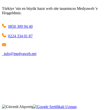
Türkiye 'nin en büyük hazır web site tasarımcısı Medyaweb 'e
Hoşgeldiniz.
0850 309 94 40
0224 334 01 87
info@medyaweb.net
1209 Mountain Road Place Northeast Albuquerque, NM 87110
New Mexico / United States
Firma Adı: MEDYAWEB LLC
Selimiye Mah. Tarhan Sok. No:1 D:5
Osmangazi / Bursa / Türkiye
Firma Adı: MEDYAWEB