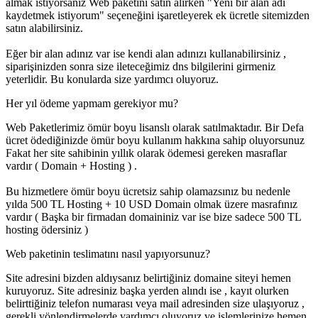
almak istiyorsanız Web paketini satın alırken "Yeni bir alan adı
kaydetmek istiyorum" seçeneğini işaretleyerek ek ücretle sitemizden
satın alabilirsiniz.
Eğer bir alan adınız var ise kendi alan adınızı kullanabilirsiniz ,
siparişinizden sonra size ileteceğimiz dns bilgilerini girmeniz
yeterlidir. Bu konularda size yardımcı oluyoruz.
Her yıl ödeme yapmam gerekiyor mu?
Web Paketlerimiz ömür boyu lisanslı olarak satılmaktadır. Bir Defa
ücret ödediğinizde ömür boyu kullanım hakkına sahip oluyorsunuz
Fakat her site sahibinin yıllık olarak ödemesi gereken masraflar
vardır ( Domain + Hosting ) .
Bu hizmetlere ömür boyu ücretsiz sahip olamazsınız bu nedenle
yılda 500 TL Hosting + 10 USD Domain olmak üzere masrafınız
vardır ( Başka bir firmadan domaininiz var ise bize sadece 500 TL
hosting ödersiniz )
Web paketinin teslimatını nasıl yapıyorsunuz?
Site adresini bizden aldıysanız belirtiğiniz domaine siteyi hemen
kuruyoruz. Site adresiniz başka yerden alındı ise , kayıt olurken
belirttiğiniz telefon numarası veya mail adresinden size ulaşıyoruz ,
gerekli yönlendirmelerde yardımcı oluyoruz ve işlemlerinize hemen