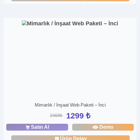
Mimarlık / İnşaat Web Paketi – İnci
1299 ₺
2468₺
Satın Al
Demo
Ürün Detay