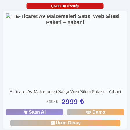
Çoklu Dil Özelliği
E-Ticaret Av Malzemeleri Satışı Web Sitesi Paketi – Yabani
2999 ₺
5698₺
Satın Al
Demo
Ürün Detay