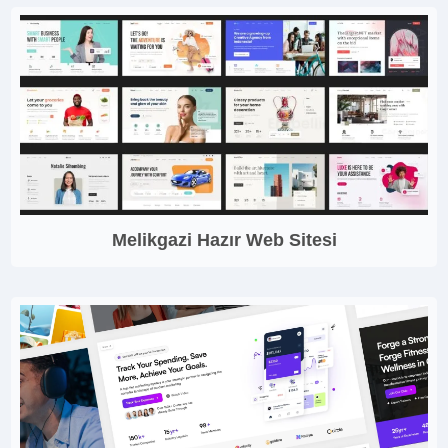
Melikgazi Hazır Web Sitesi