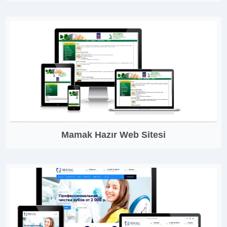
Mamak Hazır Web Sitesi