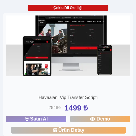
Çoklu Dil Özelliği
Havaalanı Vip Transfer Scripti
1499 ₺
2848₺
Satın Al
Demo
Ürün Detay