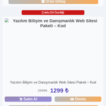
Ürün Detay
Çoklu Dil Özelliği
Yazılım Bilişim ve Danışmanlık Web Sitesi Paketi – Kod
1299 ₺
2468₺
Satın Al
Demo