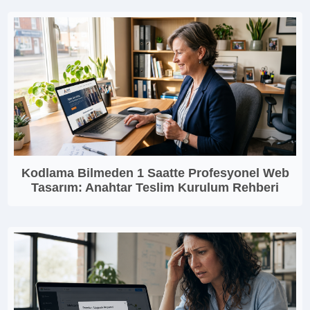
Kodlama Bilmeden 1 Saatte Profesyonel Web
Tasarım: Anahtar Teslim Kurulum Rehberi