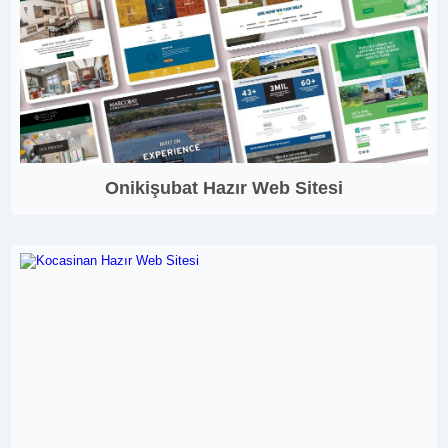
Onikişubat Hazır Web Sitesi