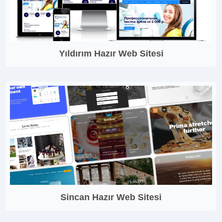
Yıldırım Hazır Web Sitesi
Sincan Hazır Web Sitesi