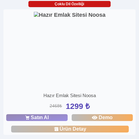
Çoklu Dil Özelliği
Hazır Emlak Sitesi Noosa
1299 ₺
2468₺
Satın Al
Demo
Ürün Detay