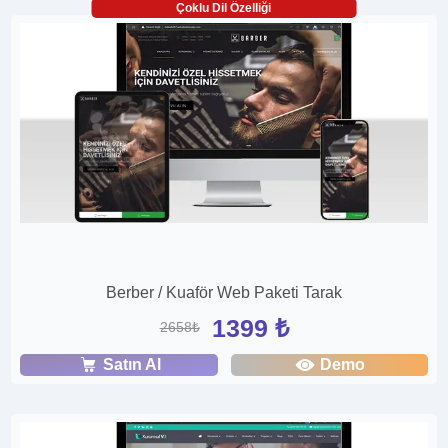
Çoklu Dil Özelliği
Berber / Kuaför Web Paketi Tarak
1399 ₺
2658₺
Satın Al
Demo