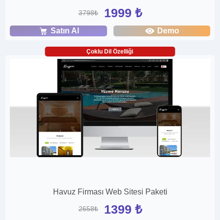
1999 ₺
3798₺
Satın Al
Demo
Çoklu Dil Özelliği
Havuz Firması Web Sitesi Paketi
1399 ₺
2658₺