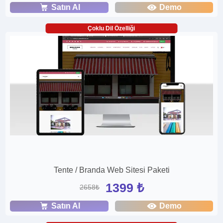
Satın Al
Demo
Çoklu Dil Özelliği
Tente / Branda Web Sitesi Paketi
1399 ₺
2658₺
Satın Al
Demo