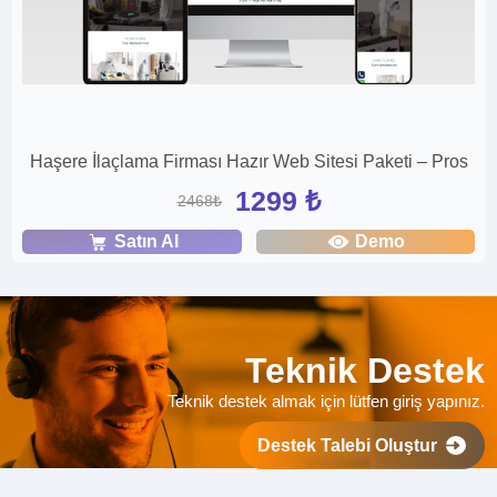
Haşere İlaçlama Firması Hazır Web Sitesi Paketi – Pros
1299 ₺
2468₺
Satın Al
Demo
Teknik Destek
Teknik destek almak için lütfen giriş yapınız.
Destek Talebi Oluştur