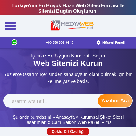
Türkiye'nin En Büyük Hazır Web Sitesi Firması İle
Sitenizi Bugün Oluşturun!
+90 850 309 94 40
Müşteri Paneli
İşinize En Uygun Konsepti Seçin
Web Sitenizi Kurun
Yüzlerce tasarım içerisinden sana uygun olanı bulmak için bir
kelime yaz ve başla.
Yazılım Ara
Şu anda buradasın! »
Anasayfa
»
Kurumsal Şirket Sitesi
Tasarımları
»
Cam Balkon Web Paketi Pims
Çoklu Dil Özelliği