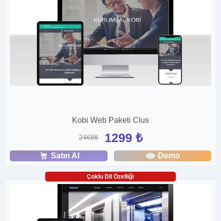
Kobi Web Paketi Clus
1299 ₺
2468₺
Satın Al
Demo
Çoklu Dil Özelliği