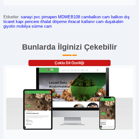
Etiketler:
sanayi
pvc
pimapen
MDWEB108
cambalkon
cam balkon
dış
ticaret
kapı pencere
ithalat
döşeme
ihracat
katlanır cam
duşakabin
giyotin
mobilya
sürme cam
Bunlarda İlginizi Çekebilir
Çoklu Dil Özelliği