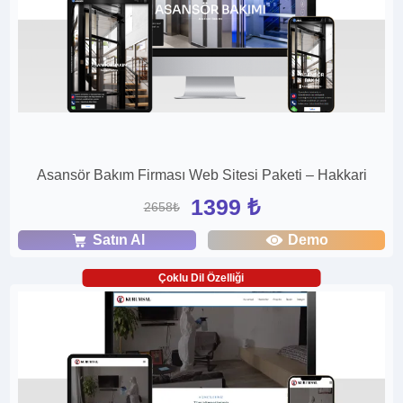
Asansör Bakım Firması Web Sitesi Paketi – Hakkari
1399 ₺
2658₺
Satın Al
Demo
Çoklu Dil Özelliği