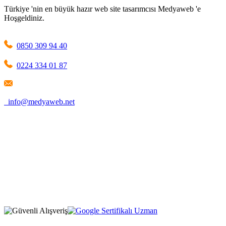
Türkiye 'nin en büyük hazır web site tasarımcısı Medyaweb 'e
Hoşgeldiniz.
0850 309 94 40
0224 334 01 87
info@medyaweb.net
1209 Mountain Road Place Northeast Albuquerque, NM 87110
New Mexico / United States
Firma Adı: MEDYAWEB LLC
Selimiye Mah. Tarhan Sok. No:1 D:5
Osmangazi / Bursa / Türkiye
Firma Adı: MEDYAWEB
* Fiyatlarımıza %20 KDV dahil değildir, sipariş esnasında