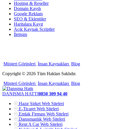
Hosting & Reseller
Domain Kaydı
Google Reklam
SEO & Eklentiler
Haritalara Kayıt
Açık Kaynak Scriptler
İletişim
Müşteri Görüşleri
İnsan Kaynakları
Blog
Copyright © 2026 Tüm Hakları Saklıdır.
Müşteri Görüşleri
İnsan Kaynakları
Blog
DANIŞMA HATTI
0850 309 94 40
Hazır Şirket Web Siteleri
E-Ticaret Web Siteleri
Emlak Firması Web Siteleri
Danışmanlık Web Siteleri
Rent A Car Web Siteleri