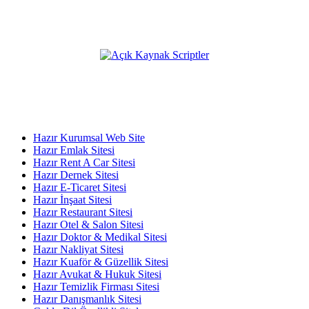
eklenmektedir.
Açık Kaynak Platformumuz;
KATEGORİLER
Hazır Kurumsal Web Site
Hazır Emlak Sitesi
Hazır Rent A Car Sitesi
Hazır Dernek Sitesi
Hazır E-Ticaret Sitesi
Hazır İnşaat Sitesi
Hazır Restaurant Sitesi
Hazır Otel & Salon Sitesi
Hazır Doktor & Medikal Sitesi
Hazır Nakliyat Sitesi
Hazır Kuaför & Güzellik Sitesi
Hazır Avukat & Hukuk Sitesi
Hazır Temizlik Firması Sitesi
Hazır Danışmanlık Sitesi