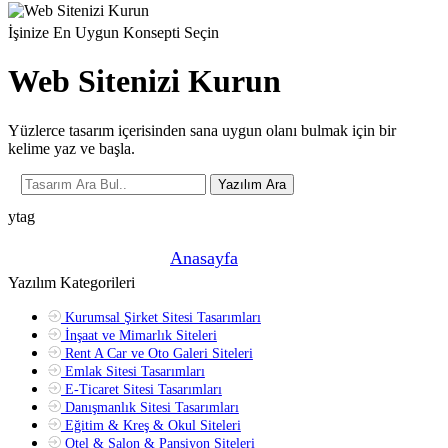
İşinize En Uygun Konsepti Seçin
Web Sitenizi Kurun
Yüzlerce tasarım içerisinden sana uygun olanı bulmak için bir
kelime yaz ve başla.
Yazılım Ara
ytag
Şu anda buradasın! »
Anasayfa
»
Yazılım Kategorileri
Kurumsal Şirket Sitesi Tasarımları
İnşaat ve Mimarlık Siteleri
Rent A Car ve Oto Galeri Siteleri
Emlak Sitesi Tasarımları
E-Ticaret Sitesi Tasarımları
Danışmanlık Sitesi Tasarımları
Eğitim & Kreş & Okul Siteleri
Otel & Salon & Pansiyon Siteleri