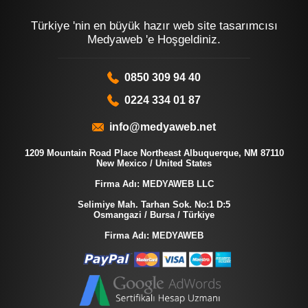
Türkiye 'nin en büyük hazır web site tasarımcısı
Medyaweb 'e Hoşgeldiniz.
0850 309 94 40
0224 334 01 87
info@medyaweb.net
1209 Mountain Road Place Northeast Albuquerque, NM 87110
New Mexico / United States
Firma Adı: MEDYAWEB LLC
Selimiye Mah. Tarhan Sok. No:1 D:5
Osmangazi / Bursa / Türkiye
Firma Adı: MEDYAWEB