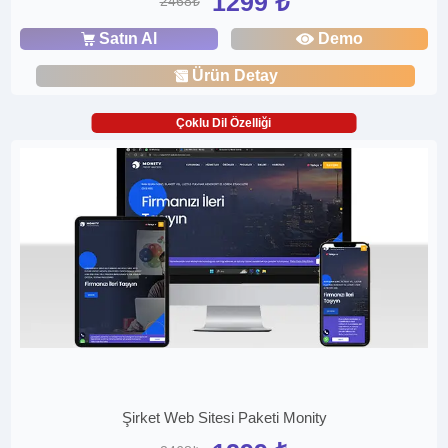
1299 ₺
2468₺
Satın Al
Demo
Ürün Detay
Çoklu Dil Özelliği
Şirket Web Sitesi Paketi Monity