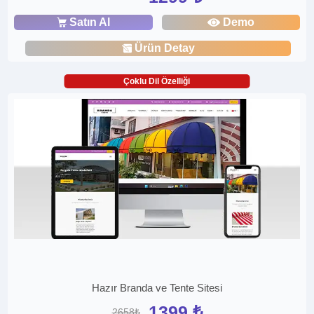
Satın Al
Demo
Ürün Detay
Çoklu Dil Özelliği
Hazır Branda ve Tente Sitesi
1399 ₺
2658₺