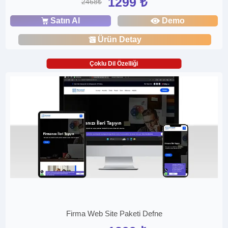
1299 ₺
2468₺
Satın Al
Demo
Ürün Detay
Çoklu Dil Özelliği
Firma Web Site Paketi Defne