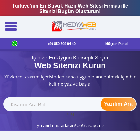
Türkiye'nin En Büyük Hazır Web Sitesi Firması İle
Sitenizi Bugün Oluşturun!
+90 850 309 94 40
Müşteri Paneli
İşinize En Uygun Konsepti Seçin
Web Sitenizi Kurun
Yüzlerce tasarım içerisinden sana uygun olanı bulmak için bir
kelime yaz ve başla.
Yazılım Ara
ytag
Şu anda buradasın! »
Anasayfa
»