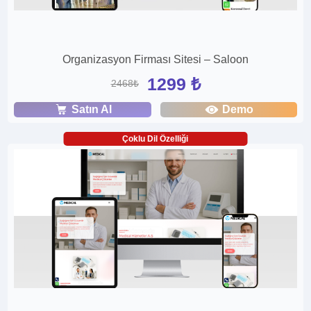
Organizasyon Firması Sitesi – Saloon
1299 ₺
2468₺
Satın Al
Demo
Çoklu Dil Özelliği