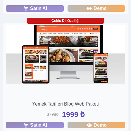
Satın Al
Demo
Çoklu Dil Özelliği
Yemek Tarifleri Blog Web Paketi
1999 ₺
3798₺
Satın Al
Demo