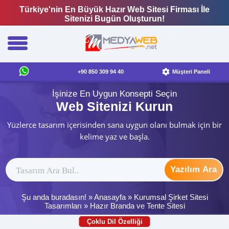
Türkiye'nin En Büyük Hazır Web Sitesi Firması İle
Sitenizi Bugün Oluşturun!
+90 850 309 94 40
Müşteri Paneli
İşinize En Uygun Konsepti Seçin
Web Sitenizi Kurun
Yüzlerce tasarım içerisinden sana uygun olanı bulmak için bir
kelime yaz ve başla.
Yazılım Ara
Şu anda buradasın! »
Anasayfa
»
Kurumsal Şirket Sitesi
Tasarımları
»
Hazır Branda ve Tente Sitesi
Çoklu Dil Özelliği