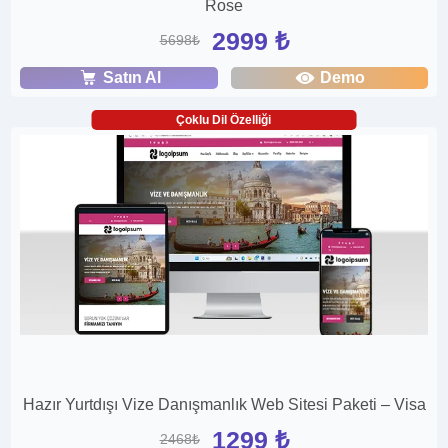
Rose
2999 ₺
5698₺
Satın Al
Demo
Çoklu Dil Özelliği
Hazır Yurtdışı Vize Danışmanlık Web Sitesi Paketi – Visa
1299 ₺
2468₺