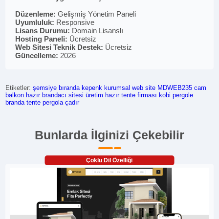
Düzenleme:
Gelişmiş Yönetim Paneli
Uyumluluk:
Responsive
Lisans Durumu:
Domain Lisanslı
Hosting Paneli:
Ücretsiz
Web Sitesi Teknik Destek:
Ücretsiz
Güncelleme:
2026
Etiketler:
şemsiye
bıranda
kepenk
kurumsal web site
MDWEB235
cam
balkon
hazır brandacı sitesi
üretim
hazır tente firması
kobi
pergole
branda
tente
pergola
çadır
Bunlarda İlginizi Çekebilir
Çoklu Dil Özelliği