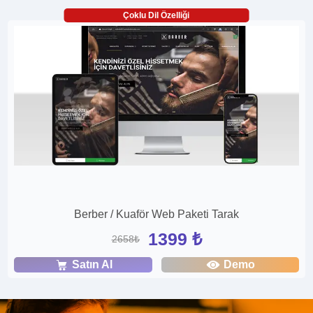
Çoklu Dil Özelliği
Berber / Kuaför Web Paketi Tarak
1399 ₺
2658₺
Satın Al
Demo