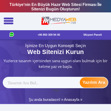
Türkiye'nin En Büyük Hazır Web Sitesi Firması İle
Sitenizi Bugün Oluşturun!
+90 850 309 94 40
Müşteri Paneli
İşinize En Uygun Konsepti Seçin
Web Sitenizi Kurun
Yüzlerce tasarım içerisinden sana uygun olanı bulmak için bir
kelime yaz ve başla.
Yazılım Ara
ytag
Şu anda buradasın! »
Anasayfa
»