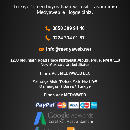
Türkiye 'nin en büyük hazır web site tasarımcısı
Medyaweb 'e Hoşgeldiniz.
0850 309 94 40
0224 334 01 87
info@medyaweb.net
1209 Mountain Road Place Northeast Albuquerque, NM 87110
New Mexico / United States
Firma Adı: MEDYAWEB LLC
Selimiye Mah. Tarhan Sok. No:1 D:5
Osmangazi / Bursa / Türkiye
Firma Adı: MEDYAWEB