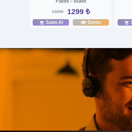
Paketi – Buket
1299 ₺
2468₺
Satın Al
Demo