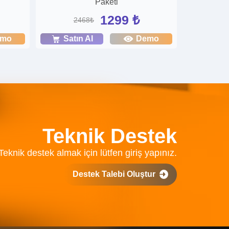
Paketi
1299 ₺
2468₺
emo
Satın Al
Demo
Teknik Destek
Teknik destek almak için lütfen giriş yapınız.
Destek Talebi Oluştur