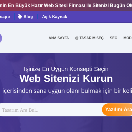
nin En Büyük Hazır Web Sitesi Firması İle Sitenizi Bugün O
sapp
Blog
Açık Kaynak
ANA SAYFA
@ TASARIM SEÇ
SEO
MOD
0
İşinize En Uygun Konsepti Seçin
Web Sitenizi Kurun
 içerisinden sana uygun olanı bulmak için bir kel
Yazılım Ara