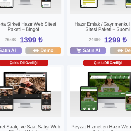
rta Şirketi Hazır Web Sitesi
Hazır Emlak / Gayrimenku
Paketi – Bingöl
Sitesi Paketi – Suomi
1399 ₺
1299 ₺
2658₺
2468₺
Satın Al
Demo
Satın Al
D
Çoklu Dil Özelliği
Çoklu Dil Özelliği
ret Saatçi ve Saat Satışı Web
Peyzaj Hizmetleri Hazır Web