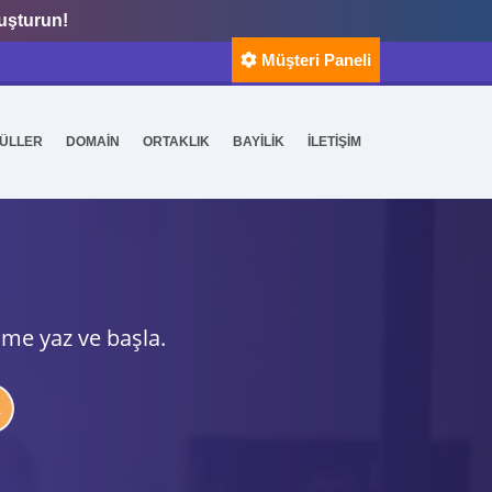
luşturun!
Müşteri Paneli
ÜLLER
DOMAİN
ORTAKLIK
BAYİLİK
İLETİŞİM
ime yaz ve başla.