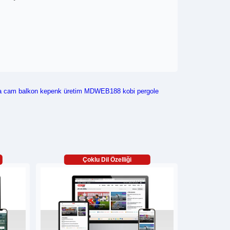
a
cam balkon
kepenk
üretim
MDWEB188
kobi
pergole
Çoklu Dil Özelliği