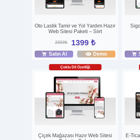
Oto Lastik Tamir ve Yol Yardım Hazır
Sigo
Web Sitesi Paketi – Siirt
1399 ₺
2658₺
Satın Al
Demo
Çoklu Dil Özelliği
Çiçek Mağazası Hazır Web Sitesi
E-Tica