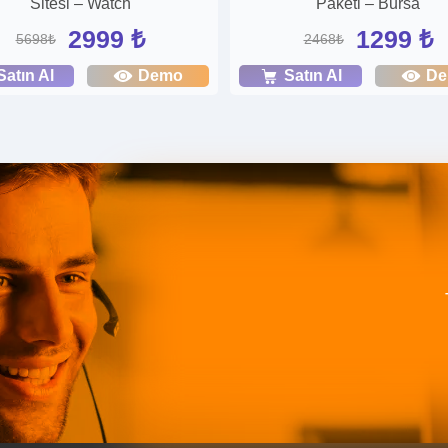
Sitesi – Watch
Paketi – Bursa
2999 ₺
1299 ₺
5698₺
2468₺
Satın Al
Demo
Satın Al
D