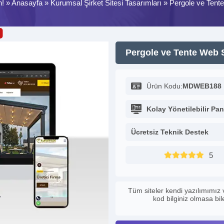
n! »
Anasayfa
»
Kurumsal Şirket Sitesi Tasarımları
»
Pergole ve Tente
Pergole ve Tente Web S
Ürün Kodu:
MDWEB188
Kolay Yönetilebilir Pan
Ücretsiz Teknik Destek
5
Tüm siteler kendi yazılımımız 
kod bilginiz olmasa bi