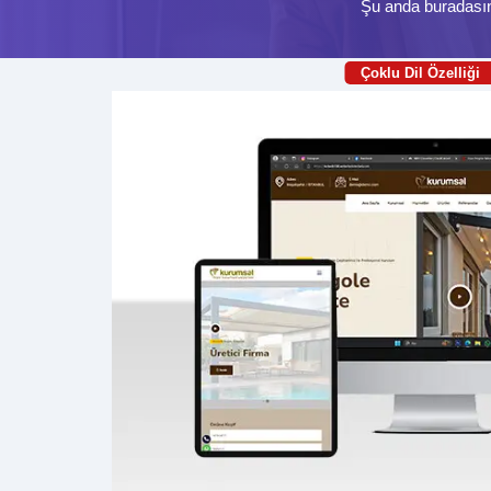
Şu anda buradası
Çoklu Dil Özelliği