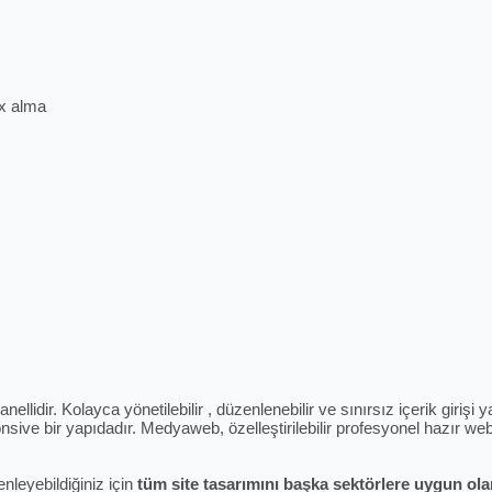
ex alma
ellidir. Kolayca yönetilebilir , düzenlenebilir ve sınırsız içerik giriş
sive bir yapıdadır. Medyaweb, özelleştirilebilir profesyonel hazır web 
enleyebildiğiniz için
tüm site tasarımını başka sektörlere uygun olara