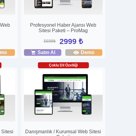
l Web
Profesyonel Haber Ajansı Web
Sitesi Paketi – ProMag
2999 ₺
5698₺
emo
Satın Al
Demo
Çoklu Dil Özelliği
 Sitesi
Danışmanlık / Kurumsal Web Sitesi