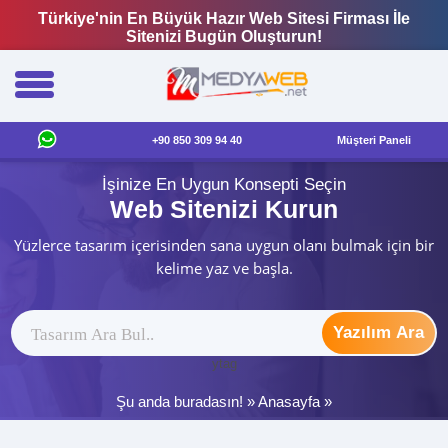
Türkiye'nin En Büyük Hazır Web Sitesi Firması İle
Sitenizi Bugün Oluşturun!
+90 850 309 94 40
Müşteri Paneli
İşinize En Uygun Konsepti Seçin
Web Sitenizi Kurun
Yüzlerce tasarım içerisinden sana uygun olanı bulmak için bir
kelime yaz ve başla.
Yazılım Ara
ytag
Şu anda buradasın! »
Anasayfa
»