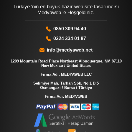
Türkiye 'nin en büyük hazır web site tasarımcısı
Medyaweb 'e Hoşgeldiniz.
0850 309 94 40
0224 334 01 87
info@medyaweb.net
1209 Mountain Road Place Northeast Albuquerque, NM 87110
New Mexico / United States
Firma Adı: MEDYAWEB LLC
Selimiye Mah. Tarhan Sok. No:1 D:5
Osmangazi / Bursa / Türkiye
Firma Adı: MEDYAWEB