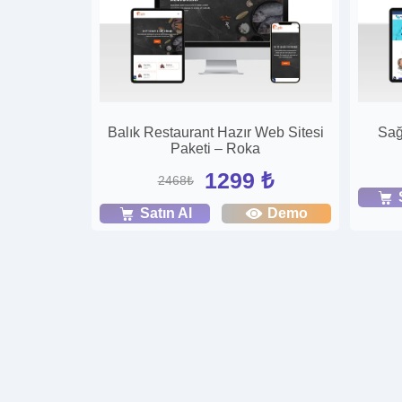
Balık Restaurant Hazır Web Sitesi
Sağ
Paketi – Roka
1299 ₺
2468₺
Satın Al
Demo