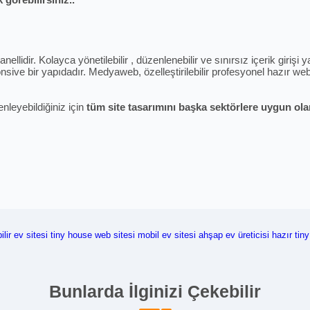
ellidir. Kolayca yönetilebilir , düzenlenebilir ve sınırsız içerik giriş
sive bir yapıdadır. Medyaweb, özelleştirilebilir profesyonel hazır web 
enleyebildiğiniz için
tüm site tasarımını başka sektörlere uygun olara
ilir ev sitesi
tiny house web sitesi
mobil ev sitesi
ahşap ev üreticisi
hazır tin
Bunlarda İlginizi Çekebilir