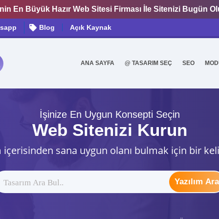
nin En Büyük Hazır Web Sitesi Firması İle Sitenizi Bugün O
sapp
Blog
Açık Kaynak
ANA SAYFA
@ TASARIM SEÇ
SEO
MOD
0
İşinize En Uygun Konsepti Seçin
Web Sitenizi Kurun
 içerisinden sana uygun olanı bulmak için bir kel
Yazılım Ara