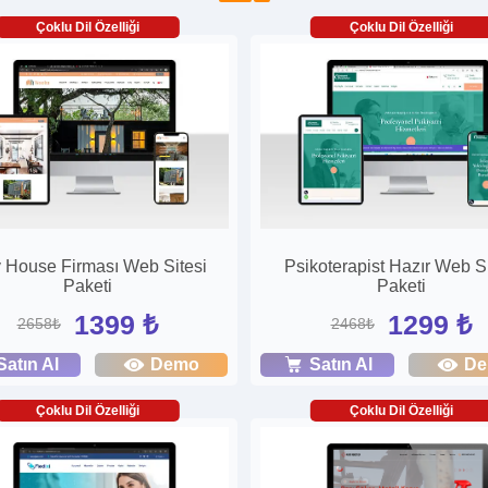
Çoklu Dil Özelliği
Çoklu Dil Özelliği
y House Firması Web Sitesi
Psikoterapist Hazır Web Si
Paketi
Paketi
1399 ₺
1299 ₺
2658₺
2468₺
Satın Al
Demo
Satın Al
D
Çoklu Dil Özelliği
Çoklu Dil Özelliği