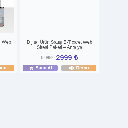
mı Web
Dijital Ürün Satışı E-Ticaret Web
Sitesi Paketi – Antalya
2999 ₺
5698₺
emo
Satın Al
Demo