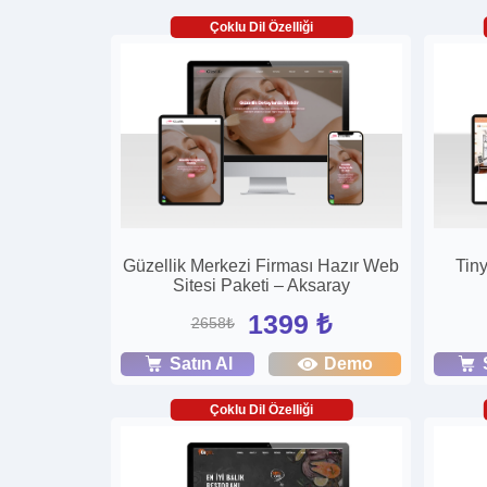
Çoklu Dil Özelliği
Güzellik Merkezi Firması Hazır Web
Tin
Sitesi Paketi – Aksaray
1399 ₺
2658₺
Satın Al
Demo
Çoklu Dil Özelliği