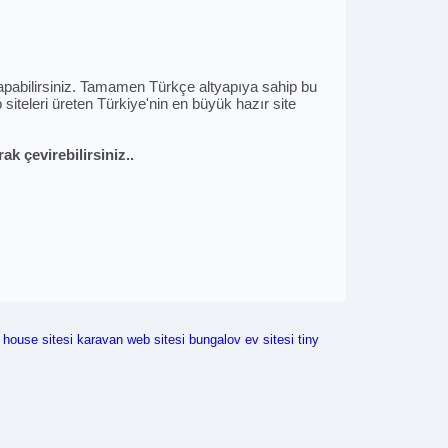
i yapabilirsiniz. Tamamen Türkçe altyapıya sahip bu
siteleri üreten Türkiye'nin en büyük hazır site
k çevirebilirsiniz..
y house sitesi
karavan web sitesi
bungalov ev sitesi
tiny