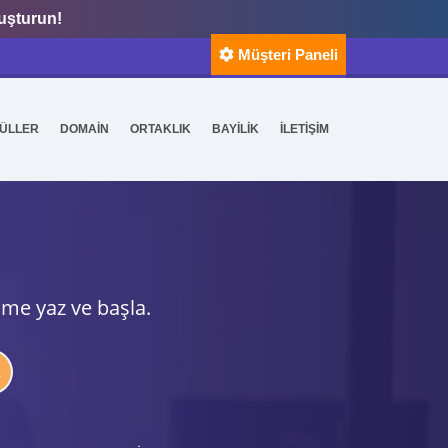
luşturun!
Müşteri Paneli
ÜLLER
DOMAİN
ORTAKLIK
BAYİLİK
İLETİŞİM
ime yaz ve başla.