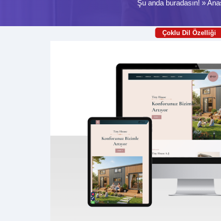
Şu anda buradasın! »
Ana
Çoklu Dil Özelliği