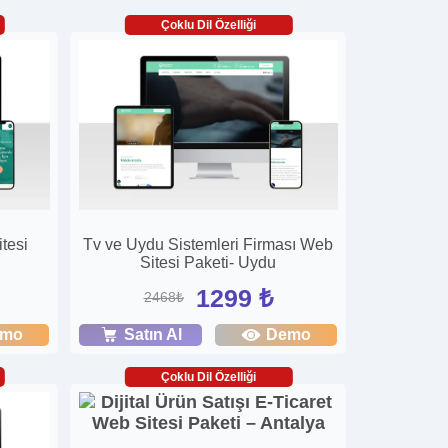
Çoklu Dil Özelliği
tesi
Tv ve Uydu Sistemleri Firması Web
Sitesi Paketi- Uydu
1299 ₺
2468₺
emo
Satın Al
Demo
Çoklu Dil Özelliği