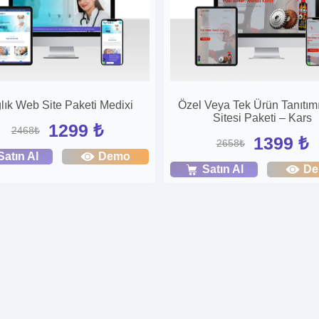
lık Web Site Paketi Medixi
Özel Veya Tek Ürün Tanıtı
Sitesi Paketi – Kars
1299 ₺
2468₺
1399 ₺
2658₺
Satın Al
Demo
Satın Al
D