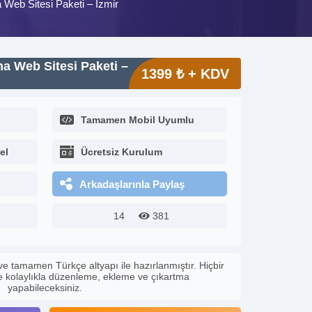
 Web Sitesi Paketi – İzmir
ma Web Sitesi Paketi –
1399 ₺ + KDV
Tamamen Mobil Uyumlu
el
Ücretsiz Kurulum
Arkadaşlarınla Paylaş
14
381
ve tamamen Türkçe altyapı ile hazırlanmıştır. Hiçbir
le kolaylıkla düzenleme, ekleme ve çıkartma
yapabileceksiniz.