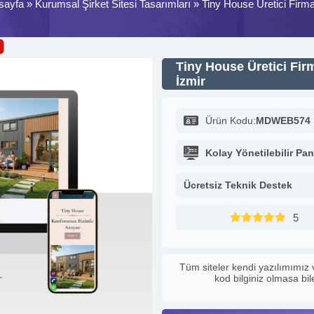
sayfa
»
Kurumsal Şirket Sitesi Tasarımları
»
Tiny House Üretici Firma
Tiny House Üretici Fir
İzmir
Ürün Kodu:
MDWEB574
Kolay Yönetilebilir Pan
Ücretsiz Teknik Destek
5
Tüm siteler kendi yazılımımız 
kod bilginiz olmasa bi