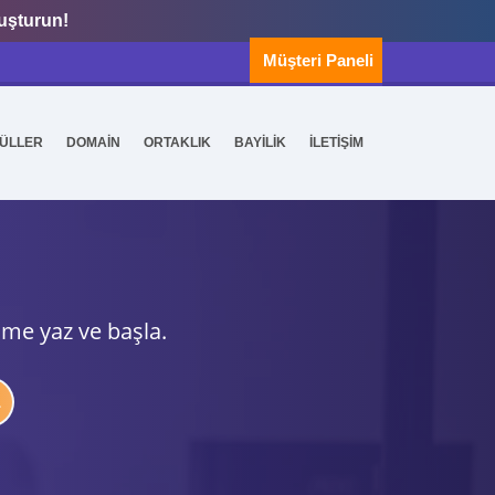
luşturun!
Müşteri Paneli
ÜLLER
DOMAİN
ORTAKLIK
BAYİLİK
İLETİŞİM
ime yaz ve başla.