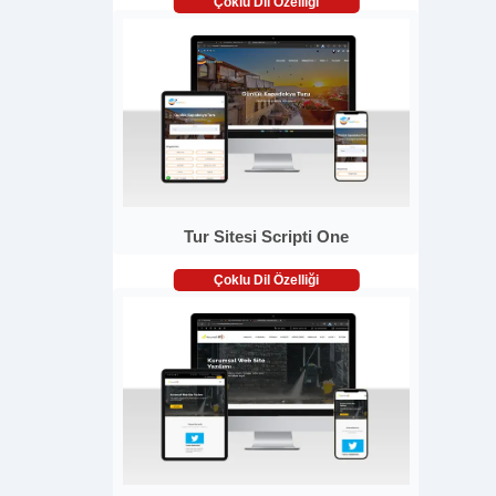
Çoklu Dil Özelliği
Tur Sitesi Scripti One
Çoklu Dil Özelliği