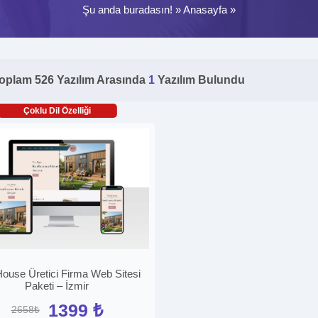
Şu anda buradasın! »
Anasayfa
»
oplam 526 Yazılım Arasında
1
Yazılım Bulundu
Çoklu Dil Özelliği
House Üretici Firma Web Sitesi
Paketi – İzmir
1399 ₺
2658₺