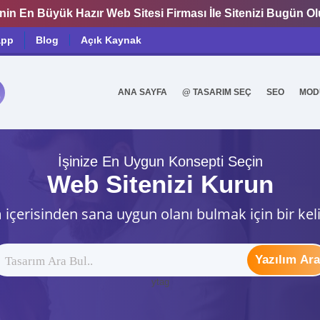
nin En Büyük Hazır Web Sitesi Firması İle Sitenizi Bugün O
app
Blog
Açık Kaynak
ANA SAYFA
@ TASARIM SEÇ
SEO
MOD
0
İşinize En Uygun Konsepti Seçin
Web Sitenizi Kurun
 içerisinden sana uygun olanı bulmak için bir kel
Yazılım Ara
ytag