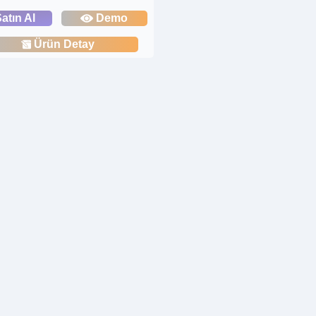
atın Al
Demo
Ürün Detay