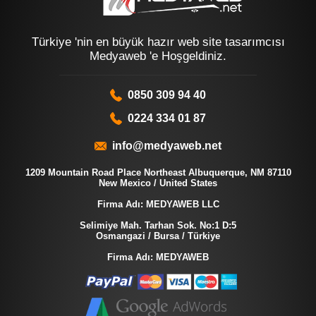
Türkiye 'nin en büyük hazır web site tasarımcısı
Medyaweb 'e Hoşgeldiniz.
0850 309 94 40
0224 334 01 87
info@medyaweb.net
1209 Mountain Road Place Northeast Albuquerque, NM 87110
New Mexico / United States
Firma Adı: MEDYAWEB LLC
Selimiye Mah. Tarhan Sok. No:1 D:5
Osmangazi / Bursa / Türkiye
Firma Adı: MEDYAWEB