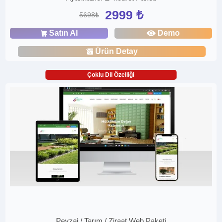
2999 ₺
5698₺
Satın Al
Demo
Ürün Detay
Çoklu Dil Özelliği
Peyzaj / Tarım / Ziraat Web Paketi