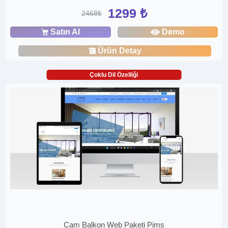
1299 ₺
2468₺
Satın Al
Demo
Ürün Detay
Çoklu Dil Özelliği
Cam Balkon Web Paketi Pims