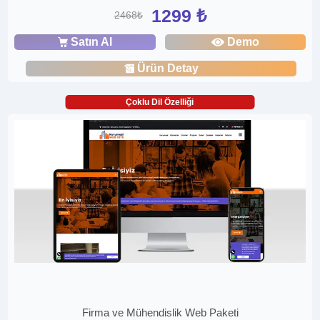
1299 ₺
2468₺
Satın Al
Demo
Ürün Detay
Çoklu Dil Özelliği
Firma ve Mühendislik Web Paketi