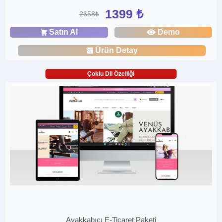
1399 ₺
2658₺
Satın Al
Demo
Ürün Detay
Çoklu Dil Özelliği
Ayakkabıcı E-Ticaret Paketi