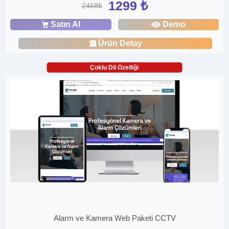
1299 ₺
2468₺
Satın Al
Demo
Ürün Detay
Çoklu Dil Özelliği
Alarm ve Kamera Web Paketi CCTV