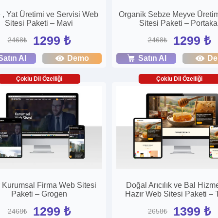
 , Yat Üretimi ve Servisi Web
Organik Sebze Meyve Üreti
Sitesi Paketi – Mavi
Sitesi Paketi – Portaka
1299 ₺
1299 ₺
2468₺
2468₺
Satın Al
Demo
Satın Al
D
Çoklu Dil Özelliği
Çoklu Dil Özelliği
r Kurumsal Firma Web Sitesi
Doğal Arıcılık ve Bal Hizme
Paketi – Grogen
Hazır Web Sitesi Paketi – 
1299 ₺
1399 ₺
2468₺
2658₺