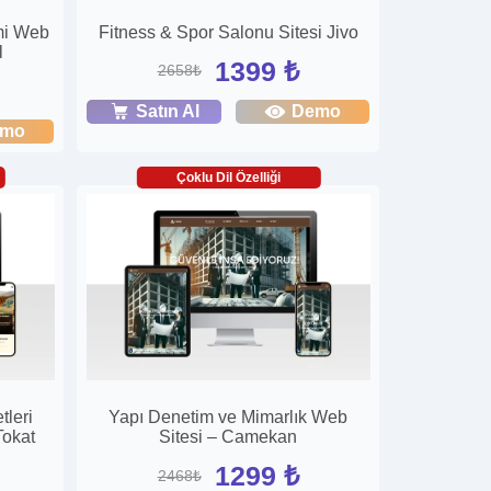
mi Web
Fitness & Spor Salonu Sitesi Jivo
l
1399 ₺
2658₺
Satın Al
Demo
emo
Çoklu Dil Özelliği
tleri
Yapı Denetim ve Mimarlık Web
Tokat
Sitesi – Camekan
1299 ₺
2468₺