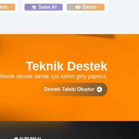
emo
Satın Al
Demo
Teknik Destek
Teknik destek almak için lütfen giriş yapınız.
Destek Talebi Oluştur
KURUMSAL