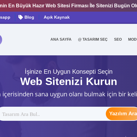
nin En Büyük Hazır Web Sitesi Firması İle Sitenizi Bugün O
sapp
Blog
Açık Kaynak
ANA SAYFA
@ TASARIM SEÇ
SEO
MOD
0
İşinize En Uygun Konsepti Seçin
Web Sitenizi Kurun
 içerisinden sana uygun olanı bulmak için bir kel
Yazılım Ara