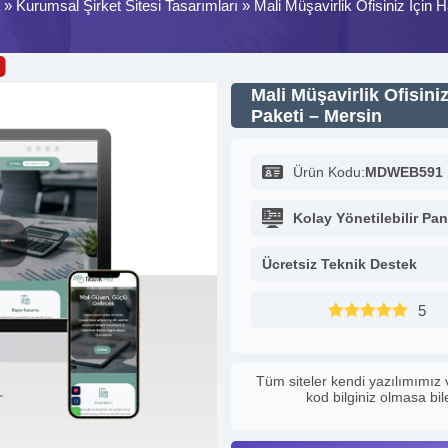
»
Kurumsal Şirket Sitesi Tasarımları
»
Mali Müşavirlik Ofisiniz İçin 
Mali Müşavirlik Ofisini
Paketi – Mersin
Ürün Kodu:
MDWEB591
Kolay Yönetilebilir Pan
Ücretsiz Teknik Destek
5
Tüm siteler kendi yazılımımız 
kod bilginiz olmasa bi