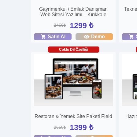
Gayrimenkul / Emlak Danışman
Tekne
Web Sitesi Yazılımı – Kırıkkale
1299 ₺
2468₺
Satın Al
Demo
Çoklu Dil Özelliği
Restoran & Yemek Site Paketi Field
Hazı
1399 ₺
2658₺