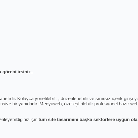
 görebilirsiniz..
ellidir. Kolayca yönetilebilir , düzenlenebilir ve sınırsız içerik giriş
sive bir yapıdadır. Medyaweb, özelleştirilebilir profesyonel hazır web 
enleyebildiğiniz için
tüm site tasarımını başka sektörlere uygun olara