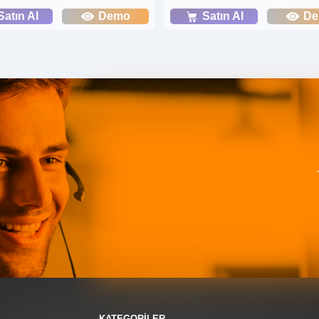
Satın Al
Demo
Satın Al
D
KATEGORİLER