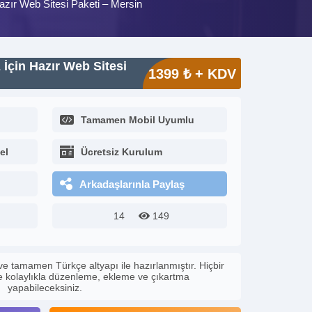
Hazır Web Sitesi Paketi – Mersin
z İçin Hazır Web Sitesi
1399 ₺ + KDV
Tamamen Mobil Uyumlu
el
Ücretsiz Kurulum
Arkadaşlarınla Paylaş
14
149
ve tamamen Türkçe altyapı ile hazırlanmıştır. Hiçbir
le kolaylıkla düzenleme, ekleme ve çıkartma
yapabileceksiniz.