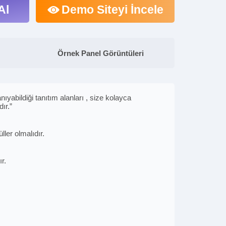
Al
Demo Siteyi İncele
Örnek Panel Görüntüleri
yabildiği tanıtım alanları , size kolayca
ır.”
ler olmalıdır.
r.