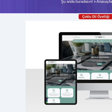
Şu anda buradasın! »
Anasayfa
Çoklu Dil Özelliği