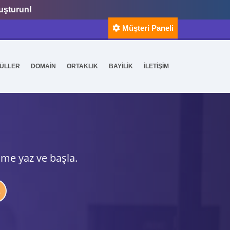
luşturun!
Müşteri Paneli
ÜLLER
DOMAİN
ORTAKLIK
BAYİLİK
İLETİŞİM
ime yaz ve başla.