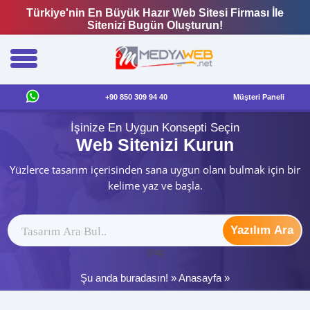
Türkiye'nin En Büyük Hazır Web Sitesi Firması İle
Sitenizi Bugün Oluşturun!
+90 850 309 94 40
Müşteri Paneli
İşinize En Uygun Konsepti Seçin
Web Sitenizi Kurun
Yüzlerce tasarım içerisinden sana uygun olanı bulmak için bir
kelime yaz ve başla.
Yazılım Ara
ytag
Şu anda buradasın! »
Anasayfa
»