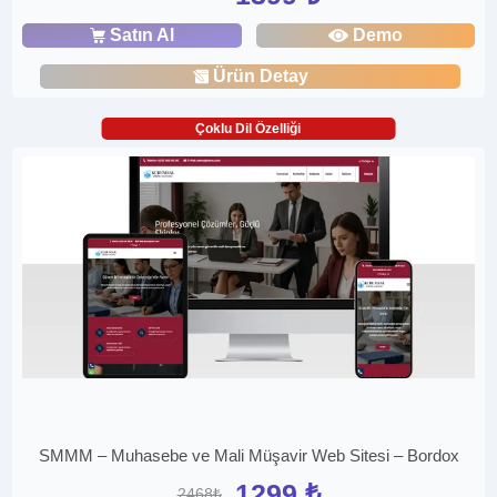
Satın Al
Demo
Ürün Detay
Çoklu Dil Özelliği
SMMM – Muhasebe ve Mali Müşavir Web Sitesi – Bordox
1299 ₺
2468₺