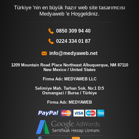
Türkiye 'nin en büyük hazır web site tasarımcısı
Medyaweb 'e Hoşgeldiniz.
0850 309 94 40
0224 334 01 87
info@medyaweb.net
1209 Mountain Road Place Northeast Albuquerque, NM 87110
New Mexico / United States
Firma Adı: MEDYAWEB LLC
Selimiye Mah. Tarhan Sok. No:1 D:5
Osmangazi / Bursa / Türkiye
Firma Adı: MEDYAWEB