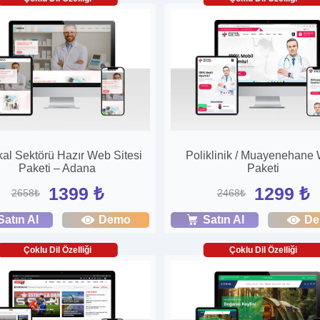
al Sektörü Hazır Web Sitesi
Poliklinik / Muayenehane
Paketi – Adana
Paketi
1399 ₺
1299 ₺
2658₺
2468₺
Satın Al
Demo
Satın Al
D
Çoklu Dil Özelliği
Çoklu Dil Özelliği