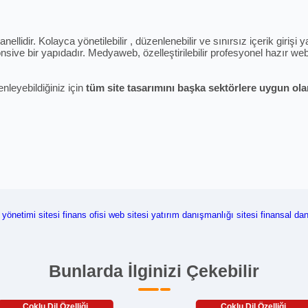
ellidir. Kolayca yönetilebilir , düzenlenebilir ve sınırsız içerik giriş
sive bir yapıdadır. Medyaweb, özelleştirilebilir profesyonel hazır web 
enleyebildiğiniz için
tüm site tasarımını başka sektörlere uygun olara
 yönetimi sitesi
finans ofisi web sitesi
yatırım danışmanlığı sitesi
finansal da
Bunlarda İlginizi Çekebilir
Çoklu Dil Özelliği
Çoklu Dil Özelliği