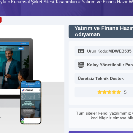
yfa
»
Kurumsal Şirket Sitesi Tasarımları
»
Yatırım ve Finans Hazır W
Yatırım ve Finans Hazır
Adıyaman
Ürün Kodu:
MDWEB535
Kolay Yönetilebilir Pan
Ücretsiz Teknik Destek
5
Tüm siteler kendi yazılımımız 
kod bilginiz olmasa bi