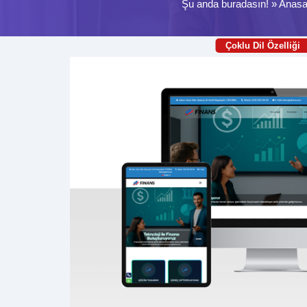
Şu anda buradasın! »
Anasa
Çoklu Dil Özelliği