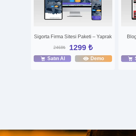
Sigorta Firma Sitesi Paketi – Yaprak
Blo
1299 ₺
2468₺
Satın Al
Demo