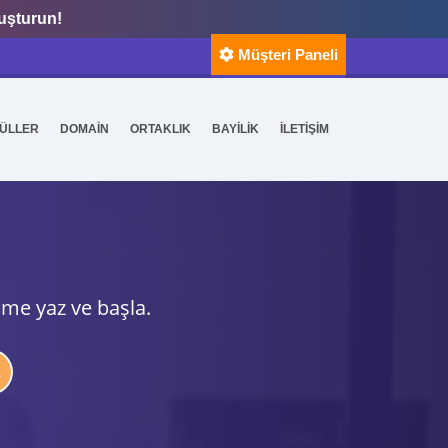
luşturun!
Müşteri Paneli
ÜLLER
DOMAİN
ORTAKLIK
BAYİLİK
İLETİŞİM
ime yaz ve başla.