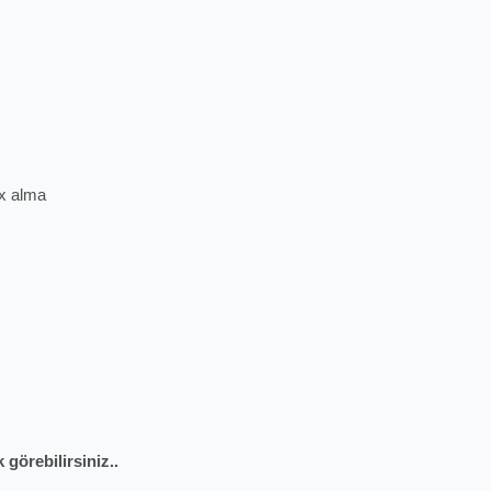
ex alma
 görebilirsiniz..