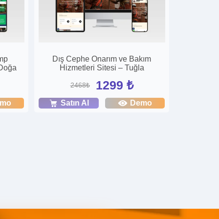
amp
Dış Cephe Onarım ve Bakım
 Doğa
Hizmetleri Sitesi – Tuğla
1299 ₺
2468₺
emo
Satın Al
Demo