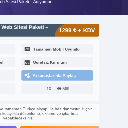
eb Sitesi Paketi – Adıyaman
 Web Sitesi Paketi –
1299 ₺ + KDV
Tamamen Mobil Uyumlu
el
Ücretsiz Kurulum
Arkadaşlarınla Paylaş
10
569
ve tamamen Türkçe altyapı ile hazırlanmıştır. Hiçbir
le kolaylıkla düzenleme, ekleme ve çıkartma
yapabileceksiniz.