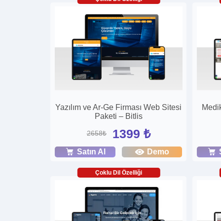
Yazılım ve Ar-Ge Firması Web Sitesi
Medik
Paketi – Bitlis
1399 ₺
2658₺
Satın Al
Demo
Çoklu Dil Özelliği