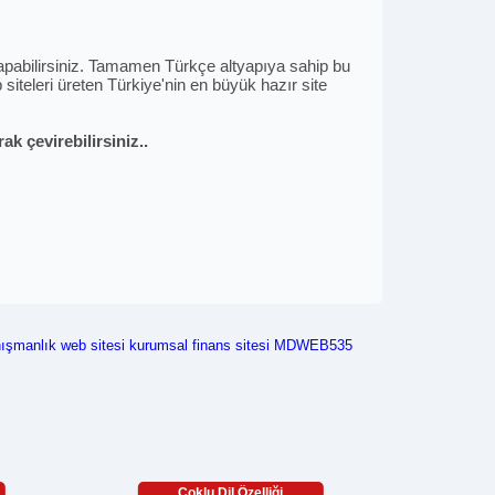
i yapabilirsiniz. Tamamen Türkçe altyapıya sahip bu
siteleri üreten Türkiye'nin en büyük hazır site
k çevirebilirsiniz..
nışmanlık web sitesi
kurumsal finans sitesi
MDWEB535
Çoklu Dil Özelliği