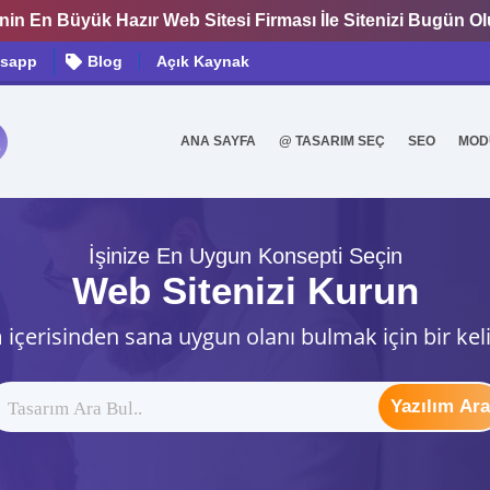
nin En Büyük Hazır Web Sitesi Firması İle Sitenizi Bugün O
sapp
Blog
Açık Kaynak
ANA SAYFA
@ TASARIM SEÇ
SEO
MOD
0
İşinize En Uygun Konsepti Seçin
Web Sitenizi Kurun
 içerisinden sana uygun olanı bulmak için bir kel
Yazılım Ara