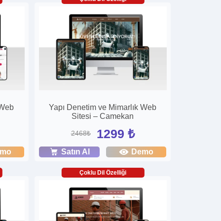
 Web
Yapı Denetim ve Mimarlık Web
Sitesi – Camekan
1299 ₺
2468₺
emo
Satın Al
Demo
Çoklu Dil Özelliği