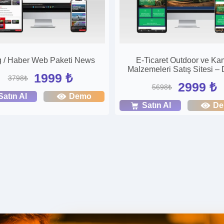
g / Haber Web Paketi News
E-Ticaret Outdoor ve K
Malzemeleri Satış Sitesi –
1999 ₺
3798₺
2999 ₺
5698₺
Satın Al
Demo
Satın Al
D