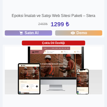
Epoksi İmalatı ve Satışı Web Sitesi Paketi – Stera
1299 ₺
2468₺
Satın Al
Demo
Çoklu Dil Özelliği