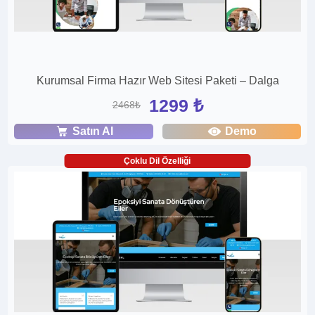
Kurumsal Firma Hazır Web Sitesi Paketi – Dalga
1299 ₺
2468₺
Satın Al
Demo
Çoklu Dil Özelliği