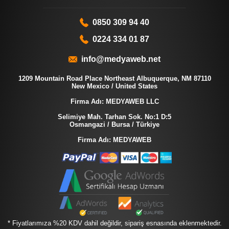
0850 309 94 40
0224 334 01 87
info@medyaweb.net
1209 Mountain Road Place Northeast Albuquerque, NM 87110
New Mexico / United States
Firma Adı: MEDYAWEB LLC
Selimiye Mah. Tarhan Sok. No:1 D:5
Osmangazi / Bursa / Türkiye
Firma Adı: MEDYAWEB
* Fiyatlarımıza %20 KDV dahil değildir, sipariş esnasında eklenmektedir.