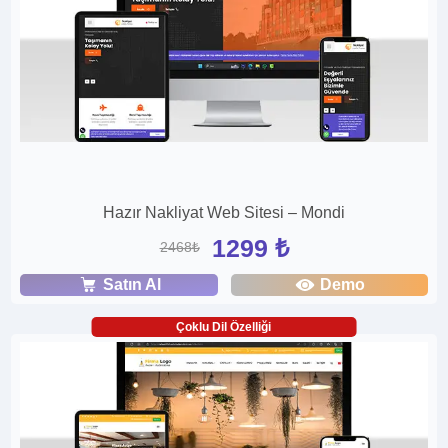
Hazır Nakliyat Web Sitesi – Mondi
1299 ₺
2468₺
Satın Al
Demo
Çoklu Dil Özelliği