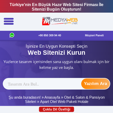
Türkiye'nin En Büyük Hazır Web Sitesi Firması İle
Sitenizi Bugün Oluşturun!
+90 850 309 94 40
Müşteri Paneli
İşinize En Uygun Konsepti Seçin
Web Sitenizi Kurun
Yüzlerce tasarım içerisinden sana uygun olanı bulmak için bir
kelime yaz ve başla.
Yazılım Ara
Şu anda buradasın! »
Anasayfa
»
Otel & Salon & Pansiyon
Siteleri
»
Apart Otel Web Paketi Hotale
Çoklu Dil Özelliği