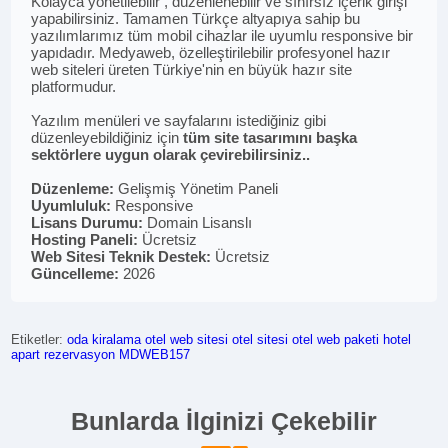
Kolayca yönetilebilir , düzenlenebilir ve sınırsız içerik girişi
yapabilirsiniz. Tamamen Türkçe altyapıya sahip bu
yazılımlarımız tüm mobil cihazlar ile uyumlu responsive bir
yapıdadır. Medyaweb, özelleştirilebilir profesyonel hazır
web siteleri üreten Türkiye'nin en büyük hazır site
platformudur.
Yazılım menüleri ve sayfalarını istediğiniz gibi
düzenleyebildiğiniz için
tüm site tasarımını başka
sektörlere uygun olarak çevirebilirsiniz..
Düzenleme:
Gelişmiş Yönetim Paneli
Uyumluluk:
Responsive
Lisans Durumu:
Domain Lisanslı
Hosting Paneli:
Ücretsiz
Web Sitesi Teknik Destek:
Ücretsiz
Güncelleme:
2026
Etiketler:
oda kiralama
otel web sitesi
otel sitesi
otel web paketi
hotel
apart
rezervasyon
MDWEB157
Bunlarda İlginizi Çekebilir