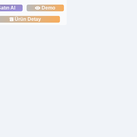
atın Al
Demo
Ürün Detay