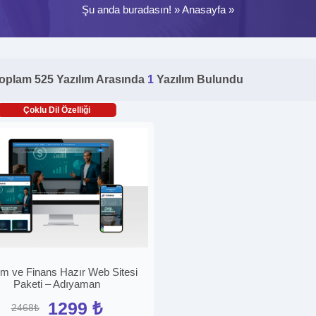
Şu anda buradasın! »
Anasayfa
»
oplam 525 Yazılım Arasında
1
Yazılım Bulundu
Çoklu Dil Özelliği
ım ve Finans Hazır Web Sitesi
Paketi – Adıyaman
1299 ₺
2468₺