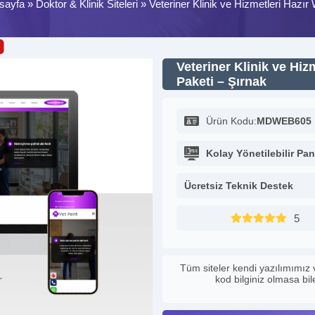
sayfa
»
Doktor & Klinik Siteleri
»
Veteriner Klinik ve Hizmetleri Hazır
Veteriner Klinik ve Hiz
Paketi – Şırnak
Ürün Kodu:
MDWEB605
Kolay Yönetilebilir Pan
Ücretsiz Teknik Destek
5
Tüm siteler kendi yazılımımız 
kod bilginiz olmasa bi