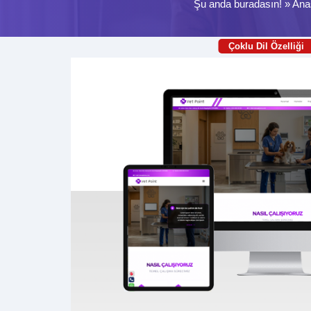
Şu anda buradasın! »
Ana
Çoklu Dil Özelliği