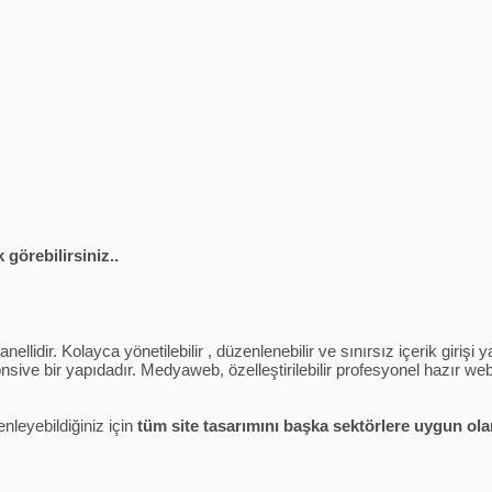
 görebilirsiniz..
ellidir. Kolayca yönetilebilir , düzenlenebilir ve sınırsız içerik giriş
sive bir yapıdadır. Medyaweb, özelleştirilebilir profesyonel hazır web 
enleyebildiğiniz için
tüm site tasarımını başka sektörlere uygun olara