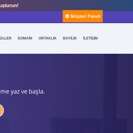
luşturun!
Müşteri Paneli
ÜLLER
DOMAİN
ORTAKLIK
BAYİLİK
İLETİŞİM
ime yaz ve başla.