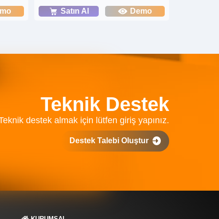
emo
Satın Al
Demo
Teknik Destek
Teknik destek almak için lütfen giriş yapınız.
Destek Talebi Oluştur
KURUMSAL