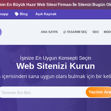
nin En Büyük Hazır Web Sitesi Firması İle Sitenizi Bugün O
sapp
Blog
Açık Kaynak
ANA SAYFA
@ TASARIM SEÇ
SEO
MOD
0
İşinize En Uygun Konsepti Seçin
Web Sitenizi Kurun
 içerisinden sana uygun olanı bulmak için bir kel
Yazılım Ara