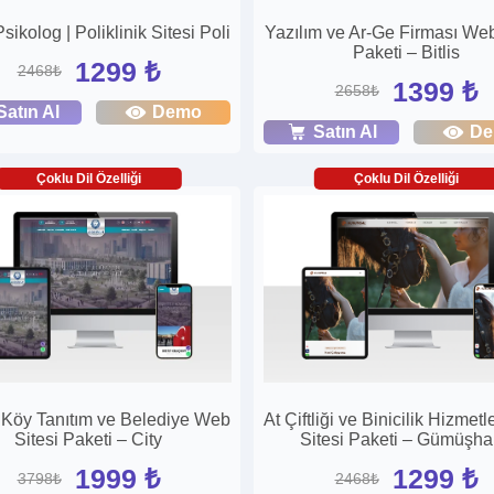
sikolog | Poliklinik Sitesi Poli
Yazılım ve Ar-Ge Firması Web
Paketi – Bitlis
1299 ₺
2468₺
1399 ₺
2658₺
Satın Al
Demo
Satın Al
D
Çoklu Dil Özelliği
Çoklu Dil Özelliği
, Köy Tanıtım ve Belediye Web
At Çiftliği ve Binicilik Hizmet
Sitesi Paketi – City
Sitesi Paketi – Gümüşh
1999 ₺
1299 ₺
3798₺
2468₺