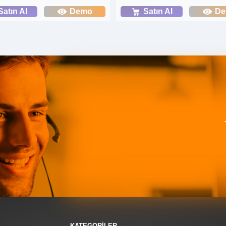
Satın Al
Demo
Satın Al
D
KATEGORİLER