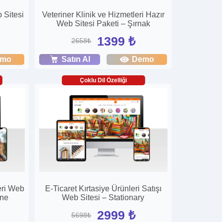
 Sitesi
Veteriner Klinik ve Hizmetleri Hazır
Web Sitesi Paketi – Şırnak
1399 ₺
2658₺
emo
Satın Al
Demo
Çoklu Dil Özelliği
leri Web
E-Ticaret Kırtasiye Ürünleri Satışı
ane
Web Sitesi – Stationary
2999 ₺
5698₺