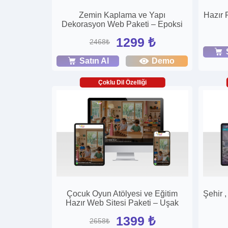
Zemin Kaplama ve Yapı
Hazır P
Dekorasyon Web Paketi – Epoksi
1299 ₺
2468₺
Satın Al
Demo
Çoklu Dil Özelliği
Çocuk Oyun Atölyesi ve Eğitim
Şehir 
Hazır Web Sitesi Paketi – Uşak
1399 ₺
2658₺