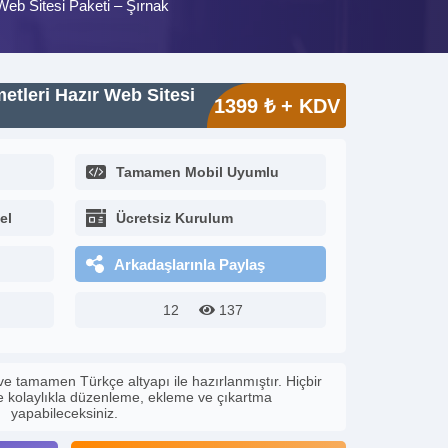
 Web Sitesi Paketi – Şırnak
metleri Hazır Web Sitesi
1399 ₺ + KDV
Tamamen Mobil Uyumlu
el
Ücretsiz Kurulum
Arkadaşlarınla Paylaş
12
137
ve tamamen Türkçe altyapı ile hazırlanmıştır. Hiçbir
le kolaylıkla düzenleme, ekleme ve çıkartma
yapabileceksiniz.