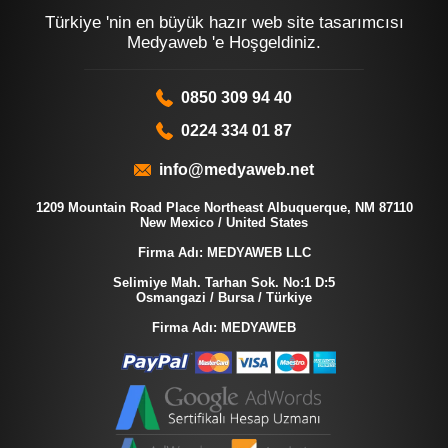
Türkiye 'nin en büyük hazır web site tasarımcısı
Medyaweb 'e Hoşgeldiniz.
0850 309 94 40
0224 334 01 87
info@medyaweb.net
1209 Mountain Road Place Northeast Albuquerque, NM 87110
New Mexico / United States
Firma Adı: MEDYAWEB LLC
Selimiye Mah. Tarhan Sok. No:1 D:5
Osmangazi / Bursa / Türkiye
Firma Adı: MEDYAWEB