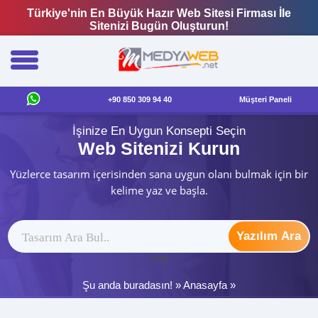
Türkiye'nin En Büyük Hazır Web Sitesi Firması İle
Sitenizi Bugün Oluşturun!
+90 850 309 94 40
Müşteri Paneli
İşinize En Uygun Konsepti Seçin
Web Sitenizi Kurun
Yüzlerce tasarım içerisinden sana uygun olanı bulmak için bir
kelime yaz ve başla.
Yazılım Ara
ytag
Şu anda buradasın! »
Anasayfa
»