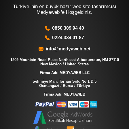
Türkiye 'nin en büyük hazır web site tasarımcısı
Medyaweb 'e Hoşgeldiniz.
0850 309 94 40
0224 334 01 87
info@medyaweb.net
1209 Mountain Road Place Northeast Albuquerque, NM 87110
New Mexico / United States
Firma Adı: MEDYAWEB LLC
Selimiye Mah. Tarhan Sok. No:1 D:5
Osmangazi / Bursa / Türkiye
Firma Adı: MEDYAWEB