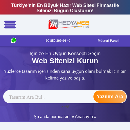
Türkiye'nin En Büyük Hazır Web Sitesi Firması İle
Sitenizi Bugün Oluşturun!
+90 850 309 94 40
Müşteri Paneli
İşinize En Uygun Konsepti Seçin
Web Sitenizi Kurun
Yüzlerce tasarım içerisinden sana uygun olanı bulmak için bir
kelime yaz ve başla.
Yazılım Ara
ytag
Şu anda buradasın! »
Anasayfa
»