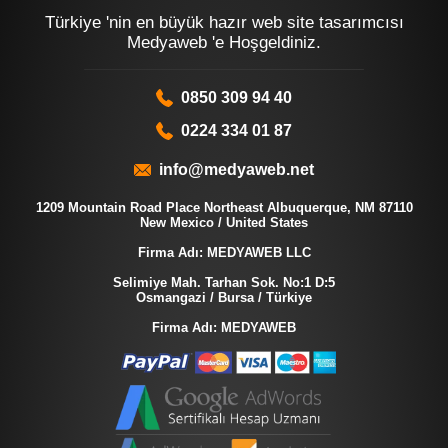
Türkiye 'nin en büyük hazır web site tasarımcısı
Medyaweb 'e Hoşgeldiniz.
0850 309 94 40
0224 334 01 87
info@medyaweb.net
1209 Mountain Road Place Northeast Albuquerque, NM 87110
New Mexico / United States
Firma Adı: MEDYAWEB LLC
Selimiye Mah. Tarhan Sok. No:1 D:5
Osmangazi / Bursa / Türkiye
Firma Adı: MEDYAWEB