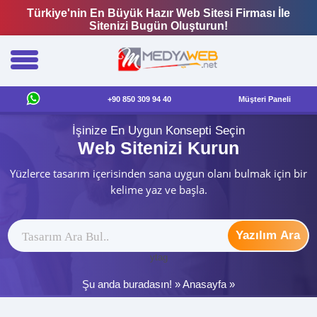
Türkiye'nin En Büyük Hazır Web Sitesi Firması İle
Sitenizi Bugün Oluşturun!
+90 850 309 94 40
Müşteri Paneli
İşinize En Uygun Konsepti Seçin
Web Sitenizi Kurun
Yüzlerce tasarım içerisinden sana uygun olanı bulmak için bir
kelime yaz ve başla.
Yazılım Ara
ytag
Şu anda buradasın! »
Anasayfa
»