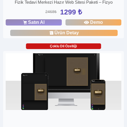
Fizik Tedavi Merkezi Hazır Web Sitesi Paketi – Fizyo
1299 ₺
2468₺
Satın Al
Demo
Ürün Detay
Çoklu Dil Özelliği