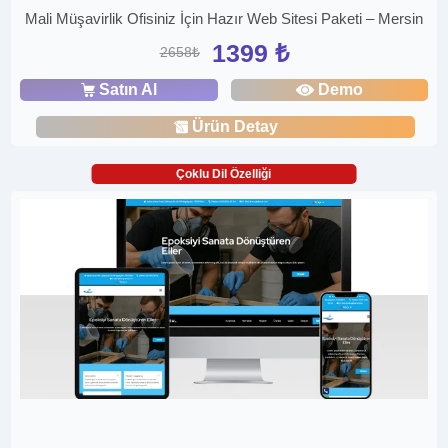
Mali Müşavirlik Ofisiniz İçin Hazır Web Sitesi Paketi – Mersin
1399 ₺
2658₺
Satın Al
Demo
Ürün Detay
Çoklu Dil Özelliği