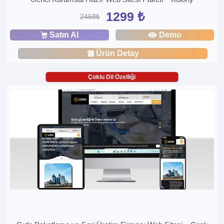
1299 ₺
2468₺
Satın Al
Demo
Ürün Detay
Çoklu Dil Özelliği