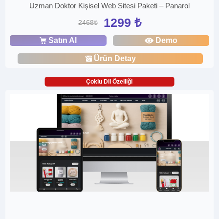
Uzman Doktor Kişisel Web Sitesi Paketi – Panarol
1299 ₺
2468₺
Satın Al
Demo
Ürün Detay
Çoklu Dil Özelliği