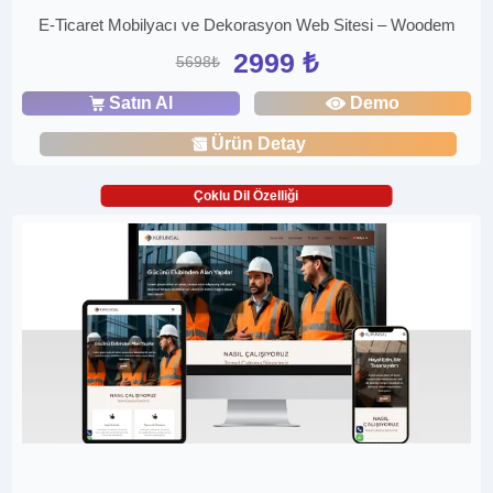
E-Ticaret Mobilyacı ve Dekorasyon Web Sitesi – Woodem
2999 ₺
5698₺
Satın Al
Demo
Ürün Detay
Çoklu Dil Özelliği