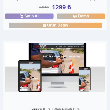
1299 ₺
2468₺
Satın Al
Demo
Ürün Detay
Sürücü Kursu Web Paketi Hira