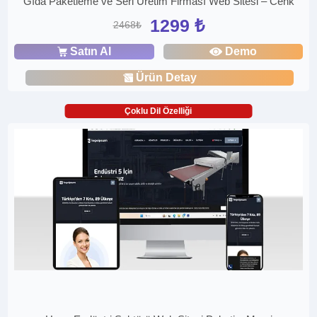
Gıda Paketleme ve Seri Üretim Firması Web Sitesi – Cenk
1299 ₺
2468₺
Satın Al
Demo
Ürün Detay
Çoklu Dil Özelliği