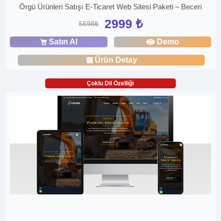
Örgü Ürünleri Satışı E-Ticaret Web Sitesi Paketi – Beceri
2999 ₺
5698₺
Satın Al
Demo
Ürün Detay
Çoklu Dil Özelliği