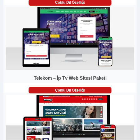
Çoklu Dil Özelliği
Telekom – İp Tv Web Sitesi Paketi
Çoklu Dil Özelliği