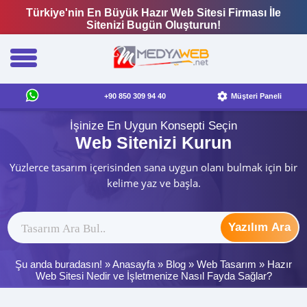
Türkiye'nin En Büyük Hazır Web Sitesi Firması İle
Sitenizi Bugün Oluşturun!
+90 850 309 94 40
Müşteri Paneli
İşinize En Uygun Konsepti Seçin
Web Sitenizi Kurun
Yüzlerce tasarım içerisinden sana uygun olanı bulmak için bir
kelime yaz ve başla.
Yazılım Ara
Şu anda buradasın! »
Anasayfa
»
Blog
»
Web Tasarım
»
Hazır
Web Sitesi Nedir ve İşletmenize Nasıl Fayda Sağlar?