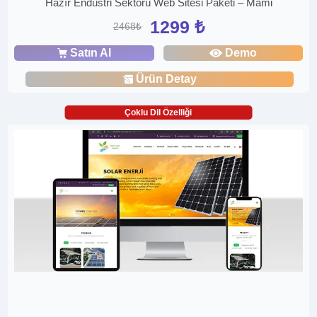
Hazır Endüstri Sektörü Web Sitesi Paketi – Mami
1299 ₺
2468₺
Satın Al
Demo
Ürün Detay
Çoklu Dil Özelliği