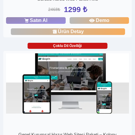
1299 ₺
2468₺
Satın Al
Demo
Ürün Detay
Çoklu Dil Özelliği
Genel Kurumsal Hazır Web Sitesi Paketi – Kolony