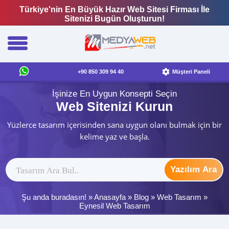
Türkiye'nin En Büyük Hazır Web Sitesi Firması İle
Sitenizi Bugün Oluşturun!
+90 850 309 94 40
Müşteri Paneli
İşinize En Uygun Konsepti Seçin
Web Sitenizi Kurun
Yüzlerce tasarım içerisinden sana uygun olanı bulmak için bir
kelime yaz ve başla.
Yazılım Ara
Şu anda buradasın! »
Anasayfa
»
Blog
»
Web Tasarım
»
Eynesil Web Tasarım