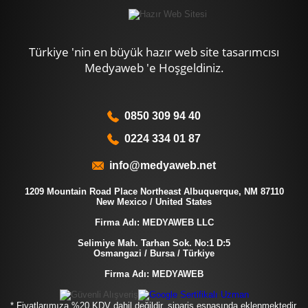
Türkiye 'nin en büyük hazır web site tasarımcısı
Medyaweb 'e Hoşgeldiniz.
0850 309 94 40
0224 334 01 87
info@medyaweb.net
1209 Mountain Road Place Northeast Albuquerque, NM 87110
New Mexico / United States
Firma Adı: MEDYAWEB LLC
Selimiye Mah. Tarhan Sok. No:1 D:5
Osmangazi / Bursa / Türkiye
Firma Adı: MEDYAWEB
* Fiyatlarımıza %20 KDV dahil değildir, sipariş esnasında eklenmektedir.