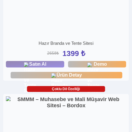
Hazır Branda ve Tente Sitesi
1399 ₺
2658₺
Satın Al
Demo
Ürün Detay
Çoklu Dil Özelliği