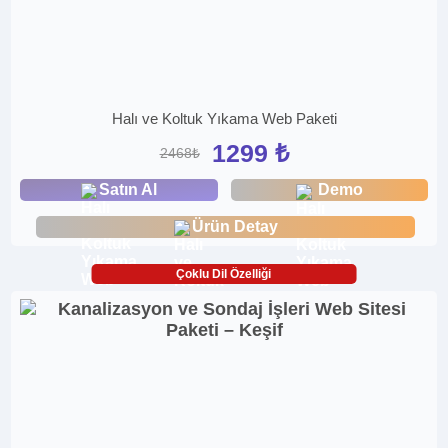
Halı ve Koltuk Yıkama Web Paketi
1299 ₺
2468₺
Satın Al
Demo
Ürün Detay
Çoklu Dil Özelliği