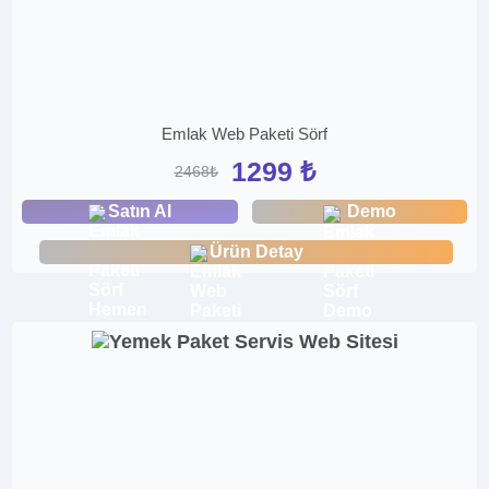
Emlak Web Paketi Sörf
1299 ₺
2468₺
Satın Al
Demo
Ürün Detay