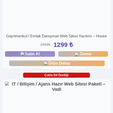
Gayrimenkul / Emlak Danışman Web Sitesi Yazılımı – House
1299 ₺
2468₺
Satın Al
Demo
Ürün Detay
Çoklu Dil Özelliği