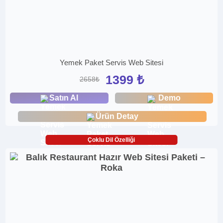
Yemek Paket Servis Web Sitesi
1399 ₺
2658₺
Satın Al
Demo
Ürün Detay
Çoklu Dil Özelliği