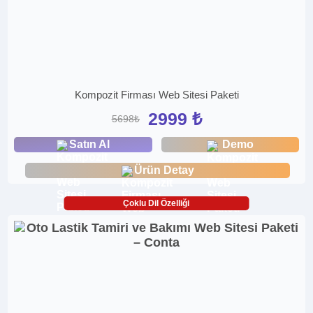
Kompozit Firması Web Sitesi Paketi
2999 ₺
5698₺
Satın Al
Demo
Ürün Detay
Çoklu Dil Özelliği