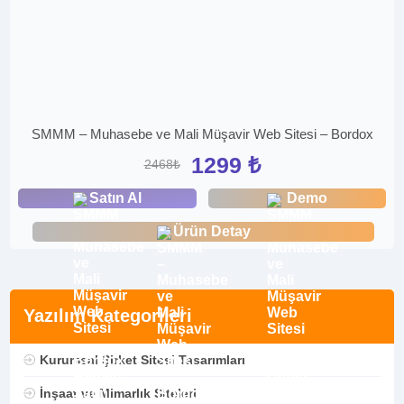
SMMM – Muhasebe ve Mali Müşavir Web Sitesi – Bordox
1299 ₺
2468₺
Satın Al
Demo
Ürün Detay
Yazılım Kategorileri
Kurumsal Şirket Sitesi Tasarımları
İnşaat ve Mimarlık Siteleri