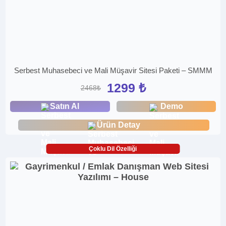
Serbest Muhasebeci ve Mali Müşavir Sitesi Paketi – SMMM
1299 ₺
2468₺
Satın Al
Demo
Ürün Detay
Çoklu Dil Özelliği