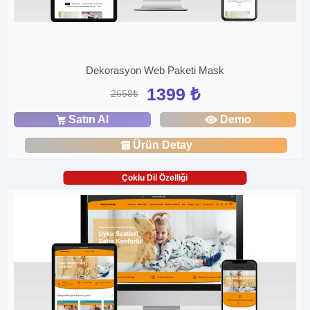
Dekorasyon Web Paketi Mask
1399 ₺
2658₺
Satın Al
Demo
Ürün Detay
Çoklu Dil Özelliği