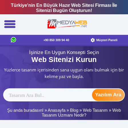
Türkiye'nin En Büyük Hazır Web Sitesi Firması İle
Sitenizi Bugün Oluşturun!
+90 850 309 94 40
Müşteri Paneli
İşinize En Uygun Konsepti Seçin
Web Sitenizi Kurun
Yüzlerce tasarım içerisinden sana uygun olanı bulmak için bir
kelime yaz ve başla.
Yazılım Ara
Şu anda buradasın! »
Anasayfa
»
Blog
»
Web Tasarım
»
Web
Tasarım Uzmanı Nedir?