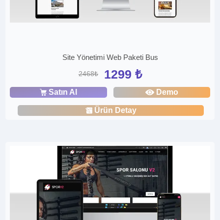
Site Yönetimi Web Paketi Bus
1299 ₺
2468₺
Satın Al
Demo
Ürün Detay