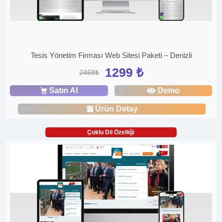
Tesis Yönetim Firması Web Sitesi Paketi – Denizli
1299 ₺
2468₺
Satın Al
Demo
Ürün Detay
Çoklu Dil Özelliği