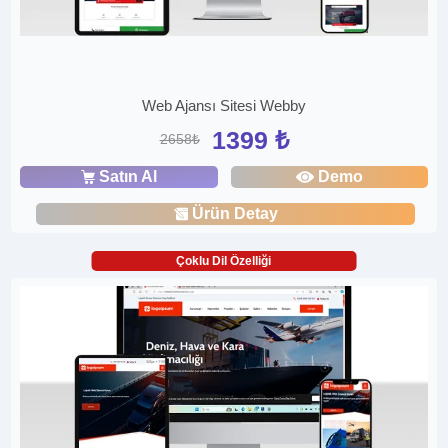
Web Ajansı Sitesi Webby
1399 ₺
2658₺
Satın Al
Demo
Ürün Detay
Çoklu Dil Özelliği