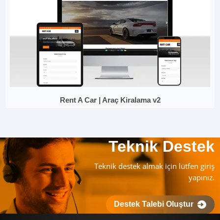
Rent A Car | Araç Kiralama v2
Teknik Destek
Teknik destek almak için lütfen giriş
yapınız.
Destek Talebi Oluştur