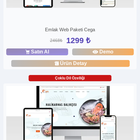
Emlak Web Paketi Cega
1299 ₺
2468₺
Satın Al
Demo
Ürün Detay
Çoklu Dil Özelliği