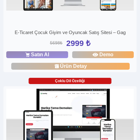
E-Ticaret Çocuk Giyim ve Oyuncak Satış Sitesi – Gag
2999 ₺
5698₺
Satın Al
Demo
Ürün Detay
Çoklu Dil Özelliği