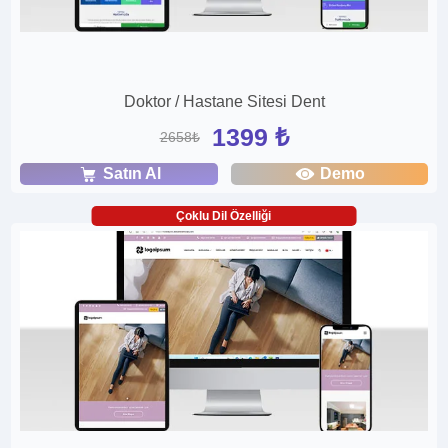
Doktor / Hastane Sitesi Dent
1399 ₺
2658₺
Satın Al
Demo
Çoklu Dil Özelliği