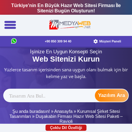
Türkiye'nin En Büyük Hazır Web Sitesi Firması İle
Sitenizi Bugün Oluşturun!
+90 850 309 94 40
Müşteri Paneli
İşinize En Uygun Konsepti Seçin
Web Sitenizi Kurun
Yüzlerce tasarım içerisinden sana uygun olanı bulmak için bir
kelime yaz ve başla.
Yazılım Ara
Şu anda buradasın! »
Anasayfa
»
Kurumsal Şirket Sitesi
Tasarımları
»
Duşakabin Firması Hazır Web Sitesi Paketi –
Ravioli
Çoklu Dil Özelliği