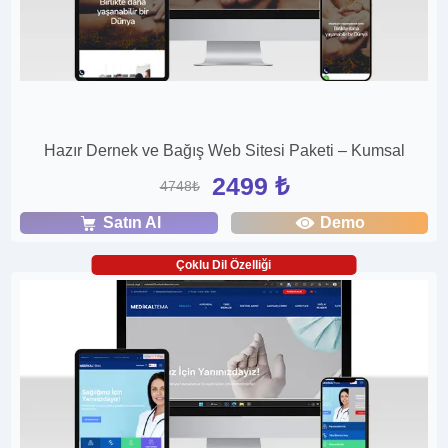
Hazır Dernek ve Bağış Web Sitesi Paketi – Kumsal
2499 ₺
4748₺
Satın Al
Demo
Çoklu Dil Özelliği