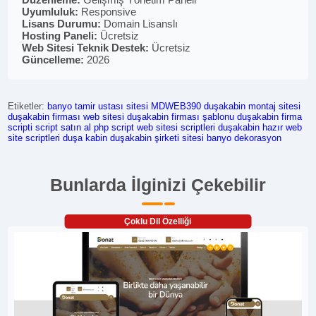
Uyumluluk:
Responsive
Lisans Durumu:
Domain Lisanslı
Hosting Paneli:
Ücretsiz
Web Sitesi Teknik Destek:
Ücretsiz
Güncelleme:
2026
Etiketler:
banyo tamir ustası sitesi
MDWEB390
duşakabin montaj sitesi
duşakabin firması web sitesi
duşakabin firması şablonu
duşakabin firma
scripti
script satın al
php script
web sitesi scriptleri
duşakabin
hazır web
site scriptleri
duşa kabin
duşakabin şirketi sitesi
banyo dekorasyon
Bunlarda İlginizi Çekebilir
Çoklu Dil Özelliği