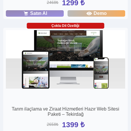
1299 ₺
2468₺
Satın Al
Demo
Çoklu Dil Özelliği
Tarım ilaçlama ve Ziraat Hizmetleri Hazır Web Sitesi
Paketi – Tekirdağ
1399 ₺
2658₺