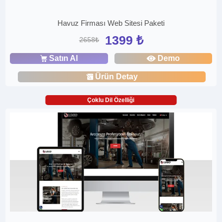
Havuz Firması Web Sitesi Paketi
1399 ₺
2658₺
Satın Al
Demo
Ürün Detay
Çoklu Dil Özelliği