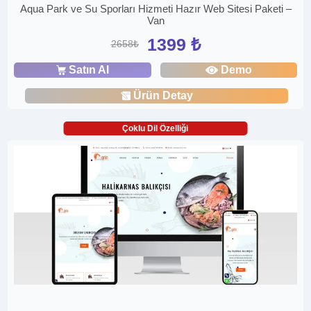
Aqua Park ve Su Sporları Hizmeti Hazır Web Sitesi Paketi –
Van
1399 ₺
2658₺
Satın Al
Demo
Ürün Detay
Çoklu Dil Özelliği