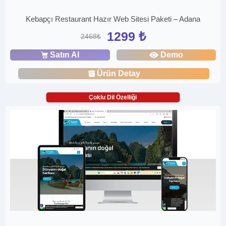
Kebapçı Restaurant Hazır Web Sitesi Paketi – Adana
1299 ₺
2468₺
Satın Al
Demo
Ürün Detay
Çoklu Dil Özelliği