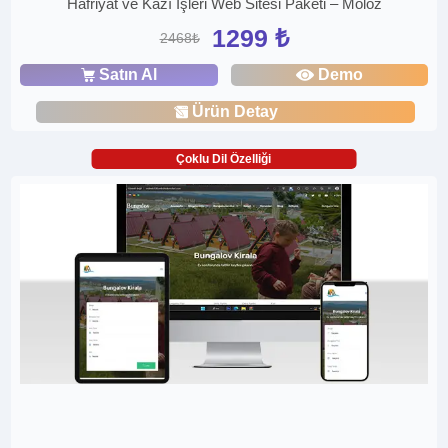
Hafriyat ve Kazı İşleri Web Sitesi Paketi – Moloz
1299 ₺
2468₺
Satın Al
Demo
Ürün Detay
Çoklu Dil Özelliği