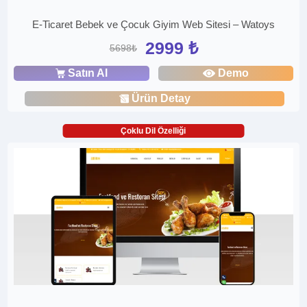
E-Ticaret Bebek ve Çocuk Giyim Web Sitesi – Watoys
2999 ₺
5698₺
Satın Al
Demo
Ürün Detay
Çoklu Dil Özelliği