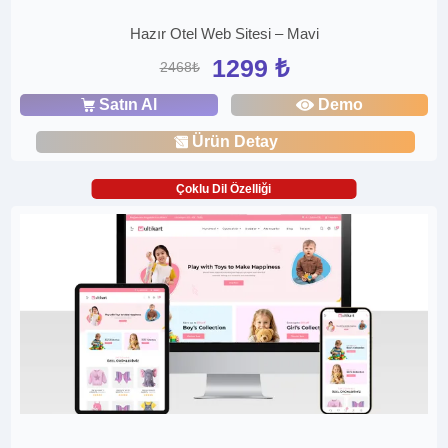
Hazır Otel Web Sitesi – Mavi
1299 ₺
2468₺
Satın Al
Demo
Ürün Detay
Çoklu Dil Özelliği