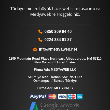
Türkiye 'nin en büyük hazır web site tasarımcısı
Medyaweb 'e Hoşgeldiniz.
0850 309 94 40
0224 334 01 87
info@medyaweb.net
1209 Mountain Road Place Northeast Albuquerque, NM 87110
New Mexico / United States
Firma Adı: MEDYAWEB LLC
Selimiye Mah. Tarhan Sok. No:1 D:5
Osmangazi / Bursa / Türkiye
Firma Adı: MEDYAWEB