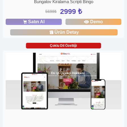
Bungalov Kiralama Scripti Bingo
2999 ₺
5698₺
Satın Al
Demo
Ürün Detay
Çoklu Dil Özelliği