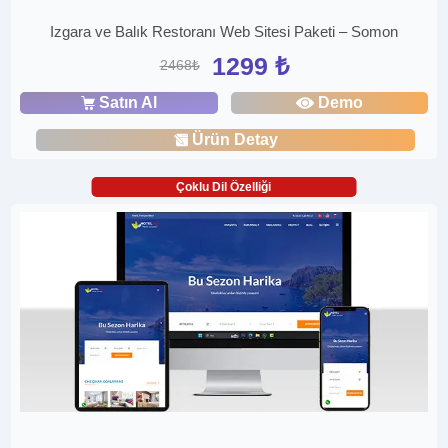
Izgara ve Balık Restoranı Web Sitesi Paketi – Somon
1299 ₺
2468₺
Satın Al
Demo
Ürün Detay
Çoklu Dil Özelliği