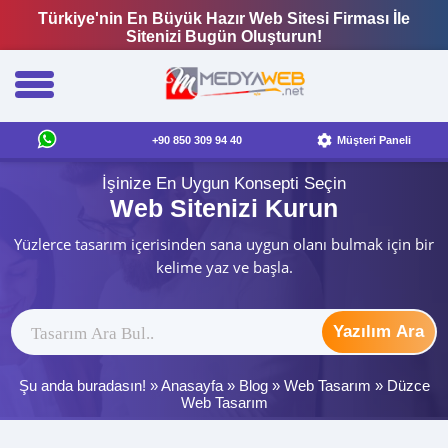
Türkiye'nin En Büyük Hazır Web Sitesi Firması İle
Sitenizi Bugün Oluşturun!
+90 850 309 94 40
Müşteri Paneli
İşinize En Uygun Konsepti Seçin
Web Sitenizi Kurun
Yüzlerce tasarım içerisinden sana uygun olanı bulmak için bir
kelime yaz ve başla.
Yazılım Ara
Şu anda buradasın! »
Anasayfa
»
Blog
»
Web Tasarım
»
Düzce
Web Tasarım