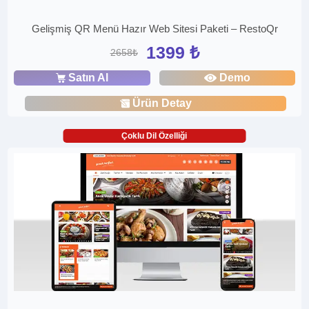
Gelişmiş QR Menü Hazır Web Sitesi Paketi – RestoQr
1399 ₺
2658₺
Satın Al
Demo
Ürün Detay
Çoklu Dil Özelliği