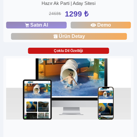
Hazır Ak Parti | Aday Sitesi
1299 ₺
2468₺
Satın Al
Demo
Ürün Detay
Çoklu Dil Özelliği