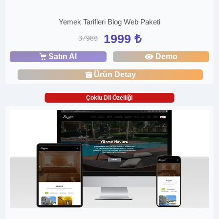
Yemek Tarifleri Blog Web Paketi
1999 ₺
3798₺
Satın Al
Demo
Ürün Detay
Çoklu Dil Özelliği