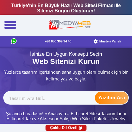
Türkiye'nin En Büyük Hazır Web Sitesi Firması İle
Sitenizi Bugün Oluşturun!
+90 850 309 94 40
Müşteri Paneli
İşinize En Uygun Konsepti Seçin
Web Sitenizi Kurun
Yüzlerce tasarım içerisinden sana uygun olanı bulmak için bir
kelime yaz ve başla.
Yazılım Ara
Şu anda buradasın! »
Anasayfa
»
E-Ticaret Sitesi Tasarımları
»
E-Ticaret Takı ve Aksesuar Satışı Web Sitesi Paketi – Jewelry
Çoklu Dil Özelliği