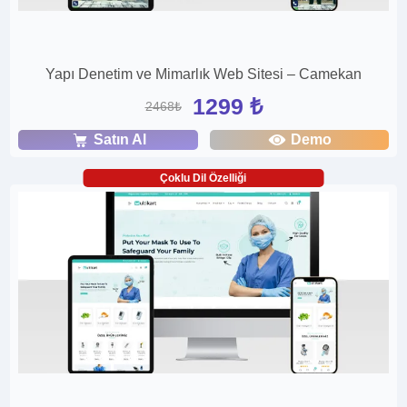
Yapı Denetim ve Mimarlık Web Sitesi – Camekan
1299 ₺
2468₺
Satın Al
Demo
Çoklu Dil Özelliği