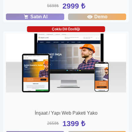
2999 ₺
5698₺
Satın Al
Demo
Çoklu Dil Özelliği
İnşaat / Yapı Web Paketi Yako
1399 ₺
2658₺