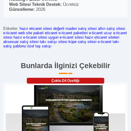
Web Sitesi Teknik Destek:
Ücretsiz
Güncelleme:
2026
Etiketler:
hazır eticaret sitesi
değerli maden satış sitesi
altın satış sitesi
e-ticaret web site paketi
eticaret
e-ticaret paketleri
e-ticaret
ucuz e-ticaret
sitesi
hazır e-ticaret sitesi
uygun e-ticaret sitesi
hazır eticaret siteleri
aksesuar satış sitesi
takı satışı sitesi
küpe satış sitesi
e-ticaret takı
satış şablonu
özel taş satışı
Bunlarda İlginizi Çekebilir
Çoklu Dil Özelliği