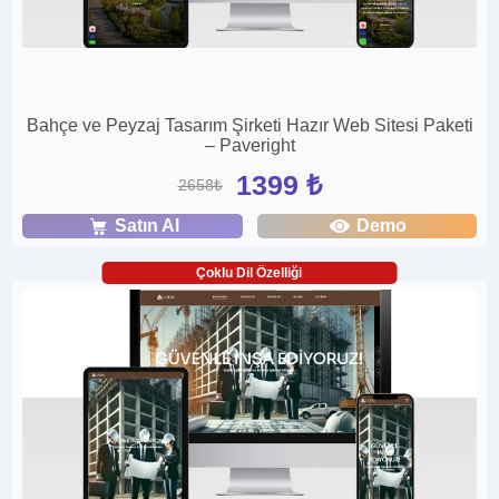
Bahçe ve Peyzaj Tasarım Şirketi Hazır Web Sitesi Paketi
– Paveright
1399 ₺
2658₺
Satın Al
Demo
Çoklu Dil Özelliği