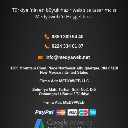
Türkiye 'nin en büyük hazır web site tasarımcısı
Medyaweb 'e Hoşgeldiniz.
0850 309 94 40
0224 334 01 87
info@medyaweb.net
1209 Mountain Road Place Northeast Albuquerque, NM 87110
New Mexico / United States
Firma Adı: MEDYAWEB LLC
Selimiye Mah. Tarhan Sok. No:1 D:5
Osmangazi / Bursa / Türkiye
Firma Adı: MEDYAWEB