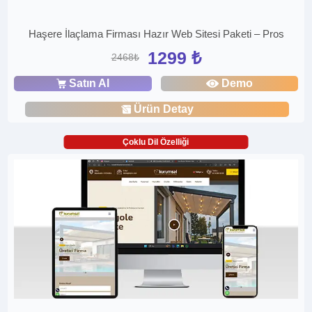
Haşere İlaçlama Firması Hazır Web Sitesi Paketi – Pros
1299 ₺
2468₺
Satın Al
Demo
Ürün Detay
Çoklu Dil Özelliği