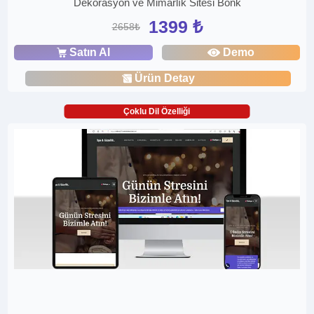
Dekorasyon ve Mimarlık Sitesi Bonk
1399 ₺
2658₺
Satın Al
Demo
Ürün Detay
Çoklu Dil Özelliği