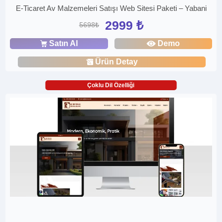
E-Ticaret Av Malzemeleri Satışı Web Sitesi Paketi – Yabani
2999 ₺
5698₺
Satın Al
Demo
Ürün Detay
Çoklu Dil Özelliği