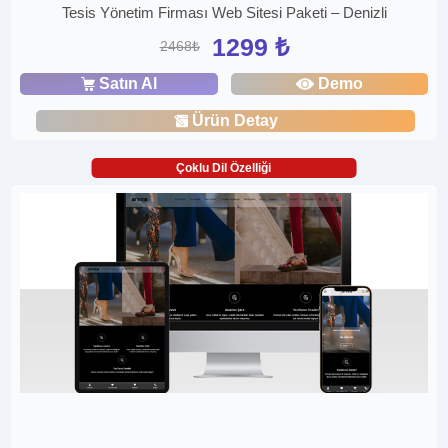
Tesis Yönetim Firması Web Sitesi Paketi – Denizli
1299 ₺
2468₺
Satın Al
Demo
Ürün Detay
Çoklu Dil Özelliği