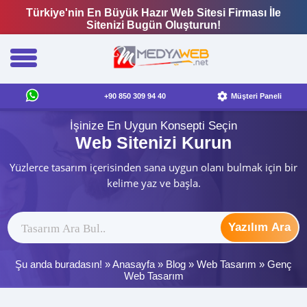
Türkiye'nin En Büyük Hazır Web Sitesi Firması İle
Sitenizi Bugün Oluşturun!
+90 850 309 94 40
Müşteri Paneli
İşinize En Uygun Konsepti Seçin
Web Sitenizi Kurun
Yüzlerce tasarım içerisinden sana uygun olanı bulmak için bir
kelime yaz ve başla.
Yazılım Ara
Şu anda buradasın! »
Anasayfa
»
Blog
»
Web Tasarım
»
Genç
Web Tasarım