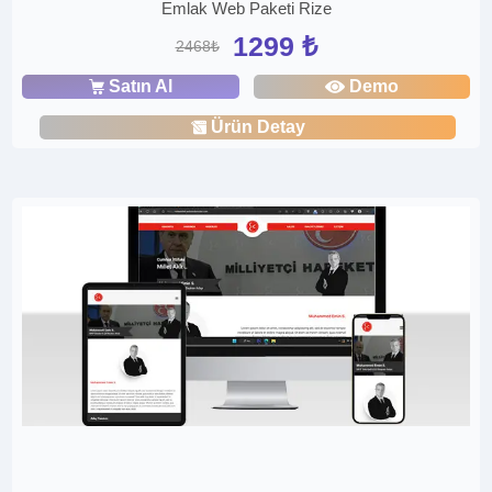
Emlak Web Paketi Rize
1299 ₺
2468₺
Satın Al
Demo
Ürün Detay