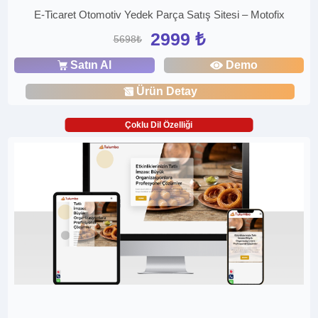
E-Ticaret Otomotiv Yedek Parça Satış Sitesi – Motofix
2999 ₺
5698₺
Satın Al
Demo
Ürün Detay
Çoklu Dil Özelliği