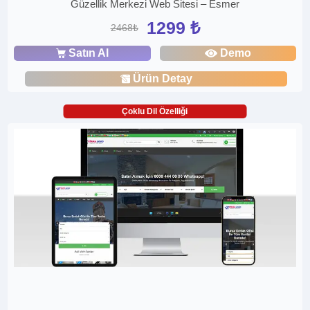
Güzellik Merkezi Web Sitesi – Esmer
1299 ₺
2468₺
Satın Al
Demo
Ürün Detay
Çoklu Dil Özelliği