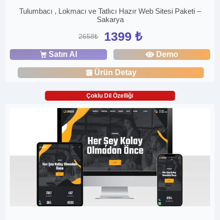
Tulumbacı , Lokmacı ve Tatlıcı Hazır Web Sitesi Paketi –
Sakarya
1399 ₺
2658₺
Satın Al
Demo
Ürün Detay
Çoklu Dil Özelliği