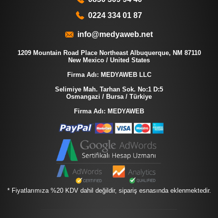
0224 334 01 87
info@medyaweb.net
1209 Mountain Road Place Northeast Albuquerque, NM 87110
New Mexico / United States
Firma Adı: MEDYAWEB LLC
Selimiye Mah. Tarhan Sok. No:1 D:5
Osmangazi / Bursa / Türkiye
Firma Adı: MEDYAWEB
* Fiyatlarımıza %20 KDV dahil değildir, sipariş esnasında eklenmektedir.