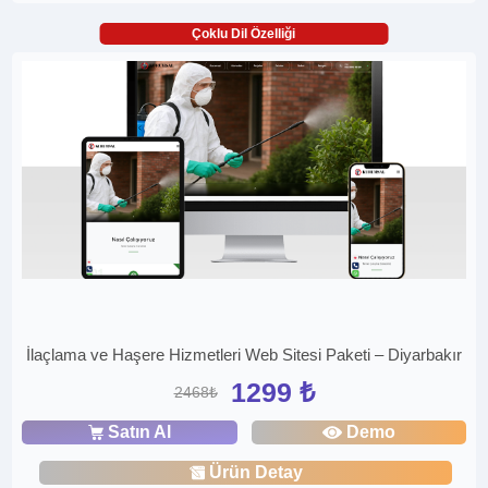
Çoklu Dil Özelliği
İlaçlama ve Haşere Hizmetleri Web Sitesi Paketi – Diyarbakır
1299 ₺
2468₺
Satın Al
Demo
Ürün Detay