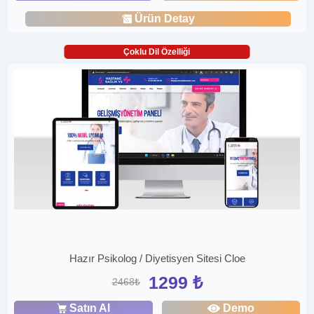
Ürün Detay
Çoklu Dil Özelliği
Hazır Psikolog / Diyetisyen Sitesi Cloe
1299 ₺
2468₺
Satın Al
Demo