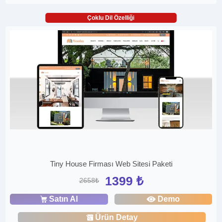
Çoklu Dil Özelliği
Tiny House Firması Web Sitesi Paketi
1399 ₺
2658₺
Satın Al
Demo
Ürün Detay