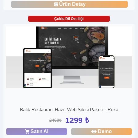
Ürün Detay
Çoklu Dil Özelliği
Balık Restaurant Hazır Web Sitesi Paketi – Roka
1299 ₺
2468₺
Satın Al
Demo