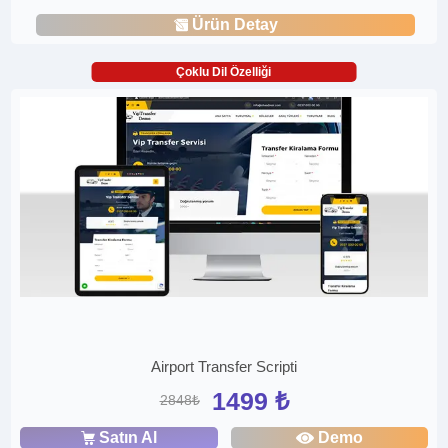
Ürün Detay
Çoklu Dil Özelliği
Airport Transfer Scripti
1499 ₺
2848₺
Satın Al
Demo