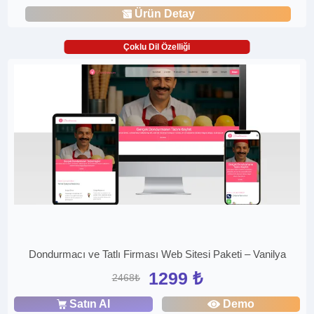
Ürün Detay
Çoklu Dil Özelliği
Dondurmacı ve Tatlı Firması Web Sitesi Paketi – Vanilya
1299 ₺
2468₺
Satın Al
Demo