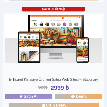
Çoklu Dil Özelliği
E-Ticaret Kırtasiye Ürünleri Satışı Web Sitesi – Stationary
2999 ₺
5698₺
Satın Al
Demo
Ürün Detay