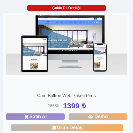
Çoklu Dil Özelliği
Cam Balkon Web Paketi Pims
1399 ₺
2658₺
Satın Al
Demo
Ürün Detay