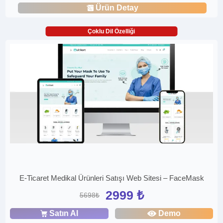
Ürün Detay
Çoklu Dil Özelliği
E-Ticaret Medikal Ürünleri Satışı Web Sitesi – FaceMask
2999 ₺
5698₺
Satın Al
Demo