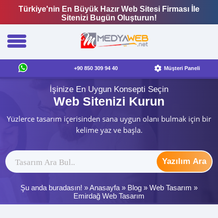
Türkiye'nin En Büyük Hazır Web Sitesi Firması İle
Sitenizi Bugün Oluşturun!
+90 850 309 94 40
Müşteri Paneli
İşinize En Uygun Konsepti Seçin
Web Sitenizi Kurun
Yüzlerce tasarım içerisinden sana uygun olanı bulmak için bir
kelime yaz ve başla.
Yazılım Ara
Şu anda buradasın! »
Anasayfa
»
Blog
»
Web Tasarım
»
Emirdağ Web Tasarım