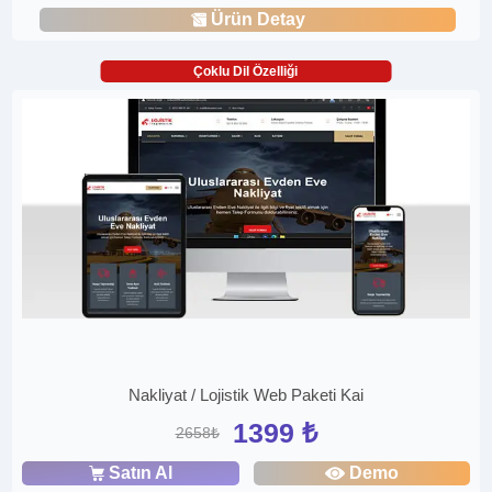
Ürün Detay
Çoklu Dil Özelliği
Nakliyat / Lojistik Web Paketi Kai
1399 ₺
2658₺
Satın Al
Demo