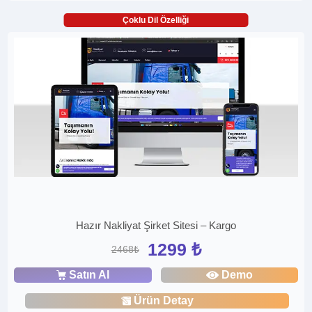
Çoklu Dil Özelliği
Hazır Nakliyat Şirket Sitesi – Kargo
1299 ₺
2468₺
Satın Al
Demo
Ürün Detay