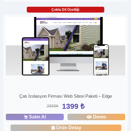
Çoklu Dil Özelliği
Çatı İzolasyon Firması Web Sitesi Paketi – Edge
1399 ₺
2658₺
Satın Al
Demo
Ürün Detay