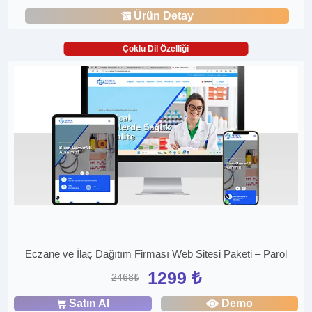
Ürün Detay
Çoklu Dil Özelliği
Eczane ve İlaç Dağıtım Firması Web Sitesi Paketi – Parol
1299 ₺
2468₺
Satın Al
Demo