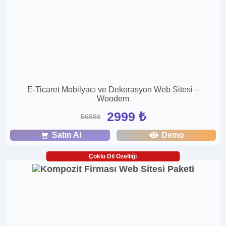
E-Ticaret Mobilyacı ve Dekorasyon Web Sitesi –
Woodem
2999 ₺
5698₺
Satın Al
Demo
Çoklu Dil Özelliği