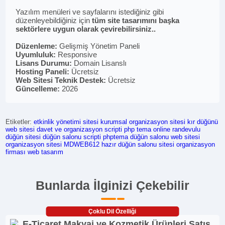
Yazılım menüleri ve sayfalarını istediğiniz gibi
düzenleyebildiğiniz için
tüm site tasarımını başka
sektörlere uygun olarak çevirebilirsiniz..
Düzenleme:
Gelişmiş Yönetim Paneli
Uyumluluk:
Responsive
Lisans Durumu:
Domain Lisanslı
Hosting Paneli:
Ücretsiz
Web Sitesi Teknik Destek:
Ücretsiz
Güncelleme:
2026
Etiketler:
etkinlik yönetimi sitesi
kurumsal organizasyon sitesi
kır düğünü
web sitesi
davet ve organizasyon scripti
php tema
online randevulu
düğün sitesi
düğün salonu scripti
phptema
düğün salonu web sitesi
organizasyon sitesi
MDWEB612
hazır düğün salonu sitesi
organizasyon
firması web tasarım
Bunlarda İlginizi Çekebilir
Çoklu Dil Özelliği