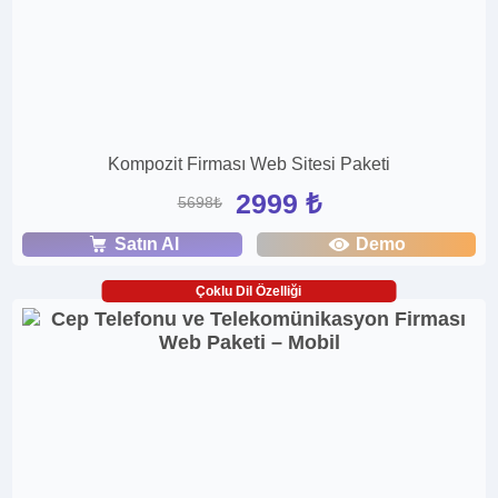
Kompozit Firması Web Sitesi Paketi
2999 ₺
5698₺
Satın Al
Demo
Çoklu Dil Özelliği