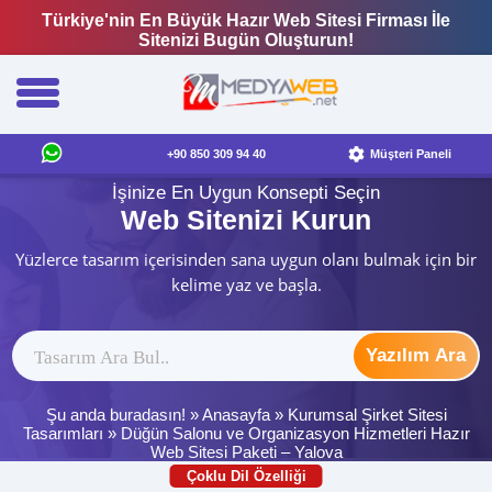
Türkiye'nin En Büyük Hazır Web Sitesi Firması İle
Sitenizi Bugün Oluşturun!
+90 850 309 94 40
Müşteri Paneli
İşinize En Uygun Konsepti Seçin
Web Sitenizi Kurun
Yüzlerce tasarım içerisinden sana uygun olanı bulmak için bir
kelime yaz ve başla.
Yazılım Ara
Şu anda buradasın! »
Anasayfa
»
Kurumsal Şirket Sitesi
Tasarımları
»
Düğün Salonu ve Organizasyon Hizmetleri Hazır
Web Sitesi Paketi – Yalova
Çoklu Dil Özelliği