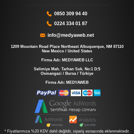
0850 309 94 40
0224 334 01 87
info@medyaweb.net
1209 Mountain Road Place Northeast Albuquerque, NM 87110
New Mexico / United States
Firma Adı: MEDYAWEB LLC
Selimiye Mah. Tarhan Sok. No:1 D:5
Osmangazi / Bursa / Türkiye
Firma Adı: MEDYAWEB
* Fiyatlarımıza %20 KDV dahil değildir, sipariş esnasında eklenmektedir.