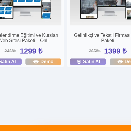
lendirme Eğitimi ve Kursları
Gelinlikçi ve Tekstil Firma
Web Sitesi Paketi – Onli
Paketi
1299 ₺
1399 ₺
2468₺
2658₺
Satın Al
Demo
Satın Al
D