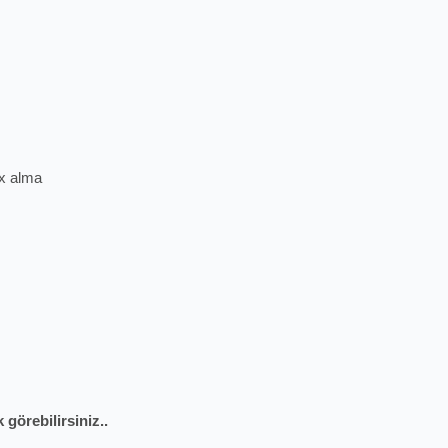
ex alma
 görebilirsiniz..