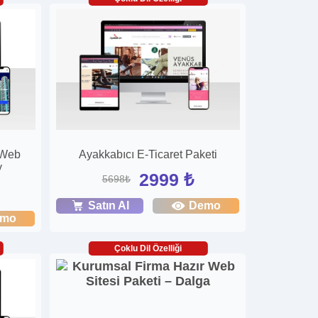
 Web
Ayakkabıcı E-Ticaret Paketi
y
2999 ₺
5698₺
Satın Al
Demo
emo
Çoklu Dil Özelliği