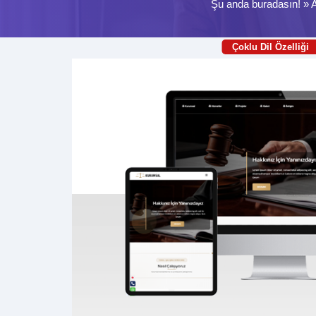
Şu anda buradasın! »
Çoklu Dil Özelliği