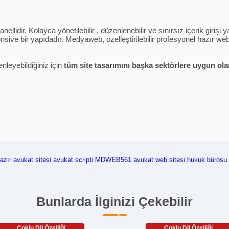
ellidir. Kolayca yönetilebilir , düzenlenebilir ve sınırsız içerik giriş
sive bir yapıdadır. Medyaweb, özelleştirilebilir profesyonel hazır web 
enleyebildiğiniz için
tüm site tasarımını başka sektörlere uygun olara
azır avukat sitesi
avukat scripti
MDWEB561
avukat web sitesi
hukuk bürosu 
Bunlarda İlginizi Çekebilir
Çoklu Dil Özelliği
Çoklu Dil Özelliği