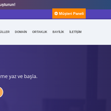
luşturun!
Müşteri Paneli
ÜLLER
DOMAİN
ORTAKLIK
BAYİLİK
İLETİŞİM
ime yaz ve başla.