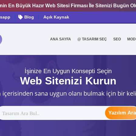
nin En Büyük Hazır Web Sitesi Firması İle Sitenizi Bugün O
sapp
Blog
Açık Kaynak
ANA SAYFA
@ TASARIM SEÇ
SEO
MOD
0
İşinize En Uygun Konsepti Seçin
Web Sitenizi Kurun
 içerisinden sana uygun olanı bulmak için bir kel
Yazılım Ara