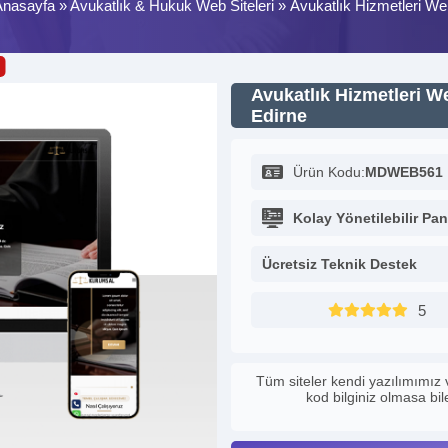
Anasayfa
»
Avukatlık & Hukuk Web Siteleri
»
Avukatlık Hizmetleri Web
Avukatlık Hizmetleri We
Edirne
Ürün Kodu:
MDWEB561
Kolay Yönetilebilir Pan
Ücretsiz Teknik Destek
5
Tüm siteler kendi yazılımımız 
kod bilginiz olmasa bi