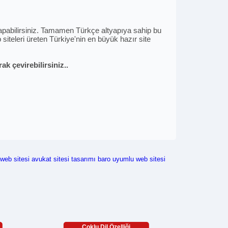
i yapabilirsiniz. Tamamen Türkçe altyapıya sahip bu
siteleri üreten Türkiye'nin en büyük hazır site
k çevirebilirsiniz..
web sitesi
avukat sitesi tasarımı
baro uyumlu web sitesi
Çoklu Dil Özelliği