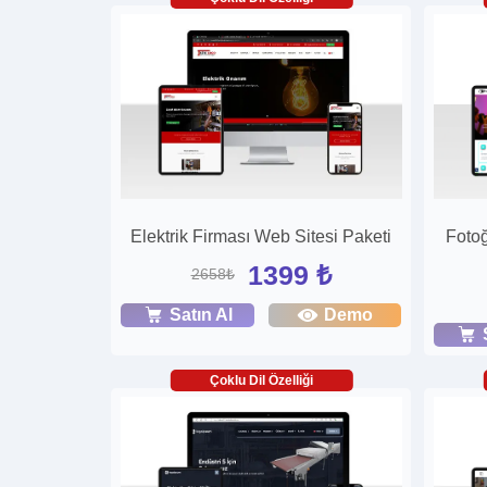
Elektrik Firması Web Sitesi Paketi
Foto
1399 ₺
2658₺
Satın Al
Demo
Çoklu Dil Özelliği