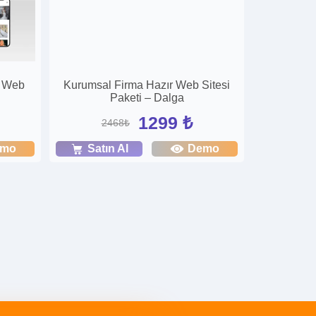
sı Web
Kurumsal Firma Hazır Web Sitesi
Paketi – Dalga
1299 ₺
2468₺
emo
Satın Al
Demo