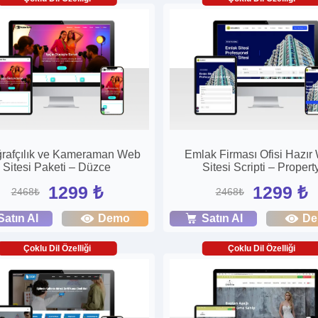
ğrafçılık ve Kameraman Web
Emlak Firması Ofisi Hazır
Sitesi Paketi – Düzce
Sitesi Scripti – Propert
1299 ₺
1299 ₺
2468₺
2468₺
Satın Al
Demo
Satın Al
D
Çoklu Dil Özelliği
Çoklu Dil Özelliği