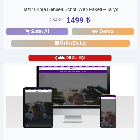
Hazır Firma Rehberi Scripti Web Paketi – Taliyo
1499 ₺
2848₺
Satın Al
Demo
Ürün Detay
Çoklu Dil Özelliği