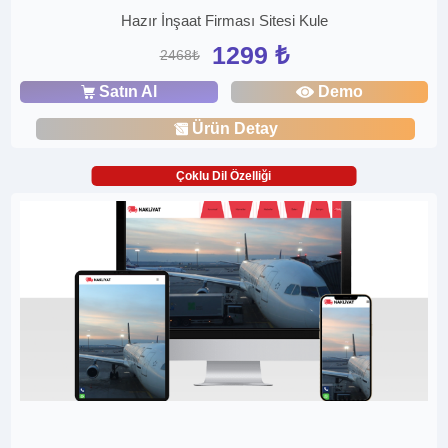
Hazır İnşaat Firması Sitesi Kule
1299 ₺
2468₺
Satın Al
Demo
Ürün Detay
Çoklu Dil Özelliği