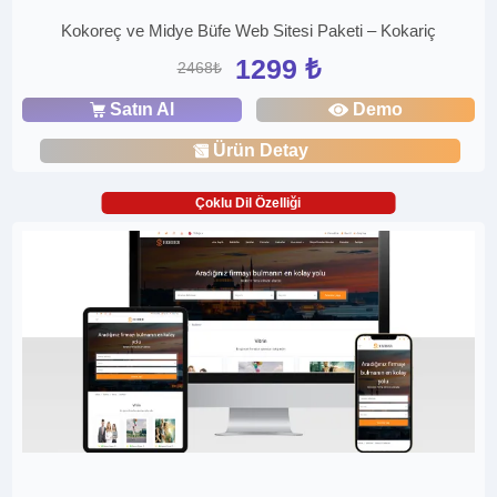
Kokoreç ve Midye Büfe Web Sitesi Paketi – Kokariç
1299 ₺
2468₺
Satın Al
Demo
Ürün Detay
Çoklu Dil Özelliği