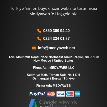
Türkiye 'nin en büyük hazır web site tasarımcısı
Medyaweb 'e Hoşgeldiniz.
0850 309 94 40
0224 334 01 87
info@medyaweb.net
1209 Mountain Road Place Northeast Albuquerque, NM 87110
New Mexico / United States
Firma Adı: MEDYAWEB LLC
Selimiye Mah. Tarhan Sok. No:1 D:5
Osmangazi / Bursa / Türkiye
Firma Adı: MEDYAWEB