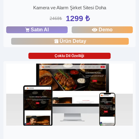
Kamera ve Alarm Şirket Sitesi Doha
1299 ₺
2468₺
Satın Al
Demo
Ürün Detay
Çoklu Dil Özelliği