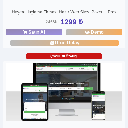
Haşere İlaçlama Firması Hazır Web Sitesi Paketi – Pros
1299 ₺
2468₺
Satın Al
Demo
Ürün Detay
Çoklu Dil Özelliği