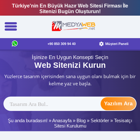
Türkiye'nin En Büyük Hazır Web Sitesi Firması İle
Sitenizi Bugün Oluşturun!
+90 850 309 94 40
Müşteri Paneli
İşinize En Uygun Konsepti Seçin
Web Sitenizi Kurun
Yüzlerce tasarım içerisinden sana uygun olanı bulmak için bir
kelime yaz ve başla.
Yazılım Ara
Şu anda buradasın! »
Anasayfa
»
Blog
»
Sektörler
»
Tesisatçı
Sitesi Kurulumu