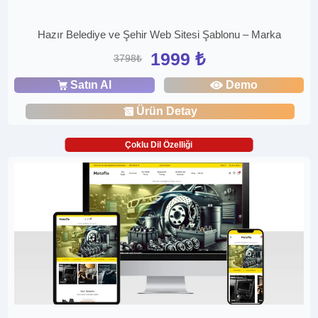
Hazır Belediye ve Şehir Web Sitesi Şablonu – Marka
1999 ₺
3798₺
Satın Al
Demo
Ürün Detay
Çoklu Dil Özelliği