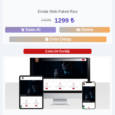
Emlak Web Paketi Rize
1299 ₺
2468₺
Satın Al
Demo
Ürün Detay
Çoklu Dil Özelliği