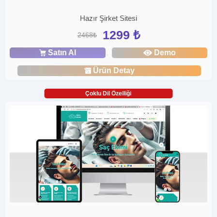
Hazır Şirket Sitesi
1299 ₺
2468₺
Satın Al
Demo
Ürün Detay
Çoklu Dil Özelliği