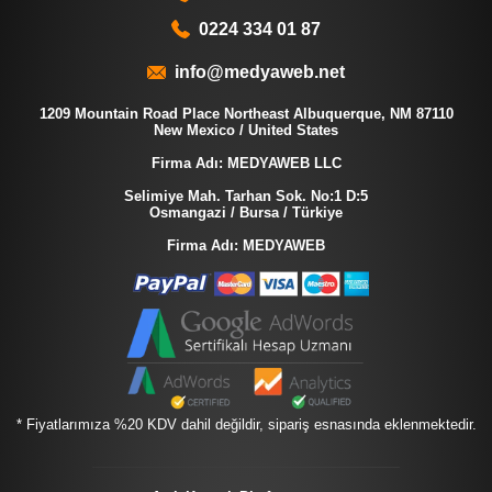
0224 334 01 87
info@medyaweb.net
1209 Mountain Road Place Northeast Albuquerque, NM 87110
New Mexico / United States
Firma Adı: MEDYAWEB LLC
Selimiye Mah. Tarhan Sok. No:1 D:5
Osmangazi / Bursa / Türkiye
Firma Adı: MEDYAWEB
* Fiyatlarımıza %20 KDV dahil değildir, sipariş esnasında eklenmektedir.