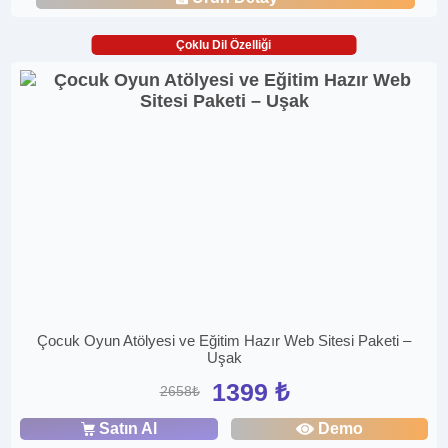
Çoklu Dil Özelliği
Çocuk Oyun Atölyesi ve Eğitim Hazır Web Sitesi Paketi –
Uşak
1399 ₺
2658₺
Satın Al
Demo