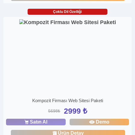
Çoklu Dil Özelliği
Kompozit Firması Web Sitesi Paketi
2999 ₺
5698₺
Satın Al
Demo
Ürün Detay