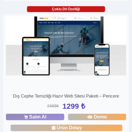
Çoklu Dil Özelliği
Dış Cephe Temizliği Hazır Web Sitesi Paketi – Pencere
1299 ₺
2468₺
Satın Al
Demo
Ürün Detay