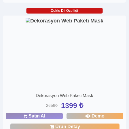
Çoklu Dil Özelliği
Dekorasyon Web Paketi Mask
1399 ₺
2658₺
Satın Al
Demo
Ürün Detay