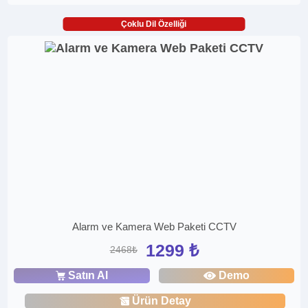
Çoklu Dil Özelliği
Alarm ve Kamera Web Paketi CCTV
1299 ₺
2468₺
Satın Al
Demo
Ürün Detay