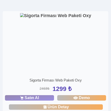
Sigorta Firması Web Paketi Oxy
1299 ₺
2468₺
Satın Al
Demo
Ürün Detay