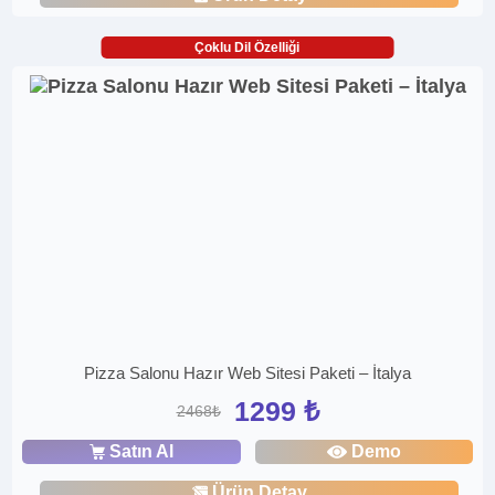
Çoklu Dil Özelliği
Pizza Salonu Hazır Web Sitesi Paketi – İtalya
1299 ₺
2468₺
Satın Al
Demo
Ürün Detay