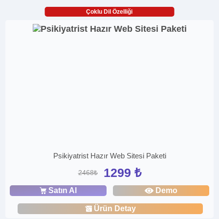
Çoklu Dil Özelliği
Psikiyatrist Hazır Web Sitesi Paketi
1299 ₺
2468₺
Satın Al
Demo
Ürün Detay