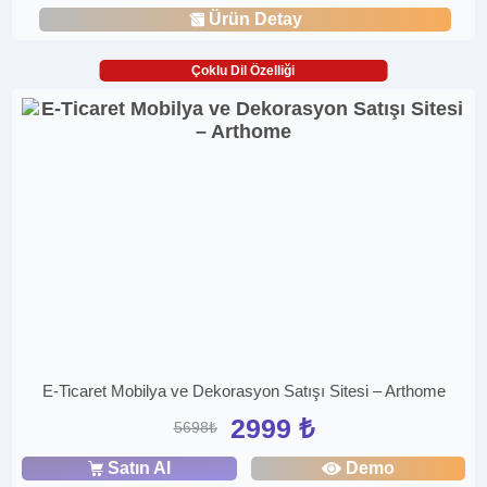
Ürün Detay
Çoklu Dil Özelliği
E-Ticaret Mobilya ve Dekorasyon Satışı Sitesi – Arthome
2999 ₺
5698₺
Satın Al
Demo