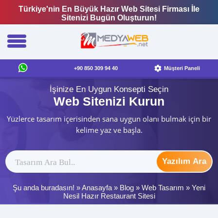
Türkiye'nin En Büyük Hazır Web Sitesi Firması İle
Sitenizi Bugün Oluşturun!
+90 850 309 94 40
Müşteri Paneli
İşinize En Uygun Konsepti Seçin
Web Sitenizi Kurun
Yüzlerce tasarım içerisinden sana uygun olanı bulmak için bir
kelime yaz ve başla.
Yazılım Ara
Şu anda buradasın! »
Anasayfa
»
Blog
»
Web Tasarım
»
Yeni
Nesil Hazır Restaurant Sitesi