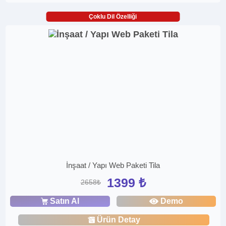
Çoklu Dil Özelliği
İnşaat / Yapı Web Paketi Tila
1399 ₺
2658₺
Satın Al
Demo
Ürün Detay