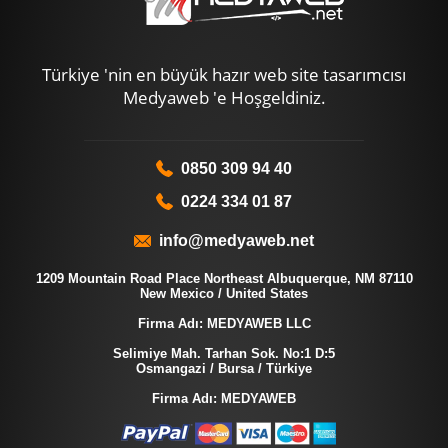
Türkiye 'nin en büyük hazır web site tasarımcısı
Medyaweb 'e Hoşgeldiniz.
0850 309 94 40
0224 334 01 87
info@medyaweb.net
1209 Mountain Road Place Northeast Albuquerque, NM 87110
New Mexico / United States
Firma Adı: MEDYAWEB LLC
Selimiye Mah. Tarhan Sok. No:1 D:5
Osmangazi / Bursa / Türkiye
Firma Adı: MEDYAWEB