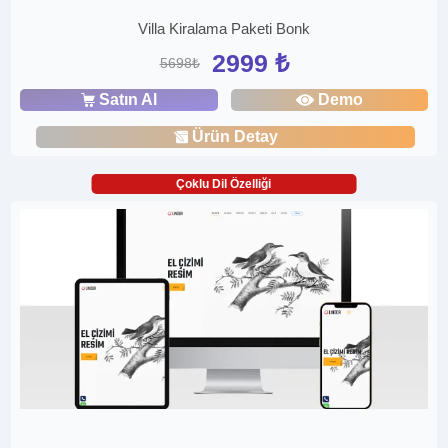
Villa Kiralama Paketi Bonk
2999 ₺
5698₺
Satın Al
Demo
Ürün Detay
Çoklu Dil Özelliği