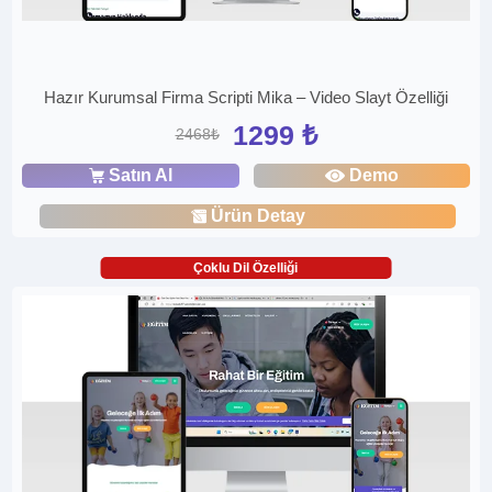
Hazır Kurumsal Firma Scripti Mika – Video Slayt Özelliği
1299 ₺
2468₺
Satın Al
Demo
Ürün Detay
Çoklu Dil Özelliği