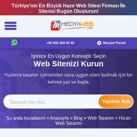
Türkiye'nin En Büyük Hazır Web Sitesi Firması İle
Sitenizi Bugün Oluşturun!
+90 850 309 94 40
Müşteri Paneli
İşinize En Uygun Konsepti Seçin
Web Sitenizi Kurun
Yüzlerce tasarım içerisinden sana uygun olanı bulmak için bir
kelime yaz ve başla.
Yazılım Ara
Şu anda buradasın! »
Anasayfa
»
Blog
»
Web Tasarım
»
Hizan
Web Tasarım