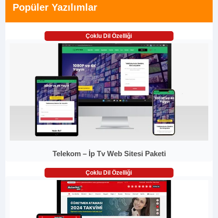
Popüler Yazılımlar
Çoklu Dil Özelliği
Telekom – İp Tv Web Sitesi Paketi
Çoklu Dil Özelliği