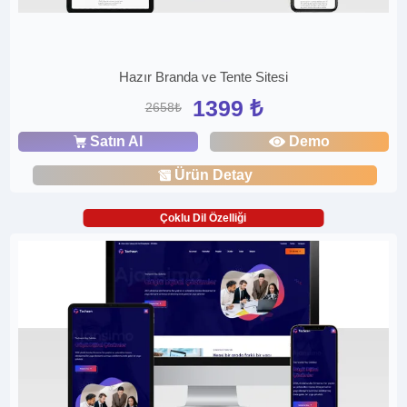
Hazır Branda ve Tente Sitesi
1399 ₺
2658₺
Satın Al
Demo
Ürün Detay
Çoklu Dil Özelliği