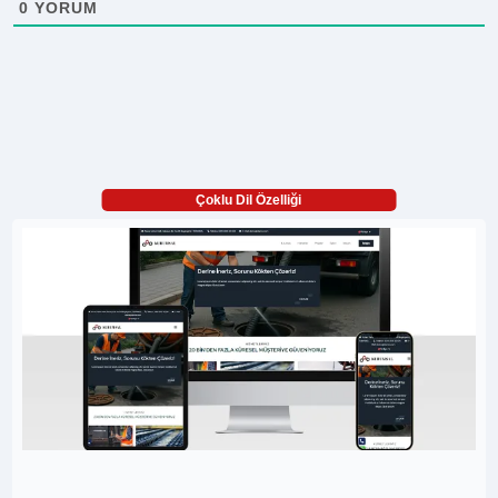
0
YORUM
Çoklu Dil Özelliği