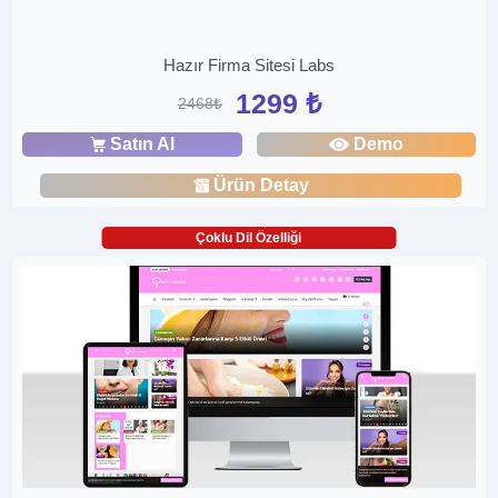
Hazır Firma Sitesi Labs
1299 ₺
2468₺
Satın Al
Demo
Ürün Detay
Çoklu Dil Özelliği