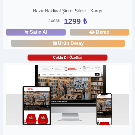
Hazır Nakliyat Şirket Sitesi – Kargo
1299 ₺
2468₺
Satın Al
Demo
Ürün Detay
Çoklu Dil Özelliği