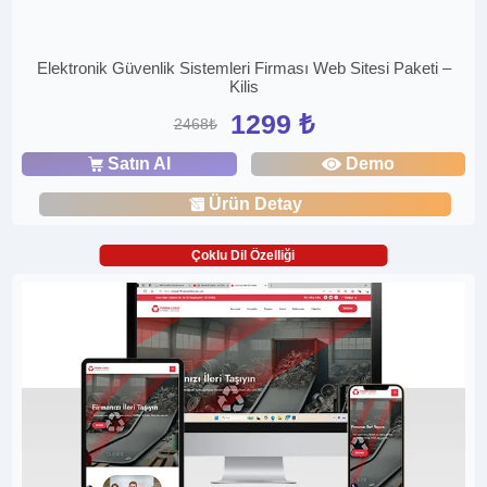
Elektronik Güvenlik Sistemleri Firması Web Sitesi Paketi –
Kilis
1299 ₺
2468₺
Satın Al
Demo
Ürün Detay
Çoklu Dil Özelliği