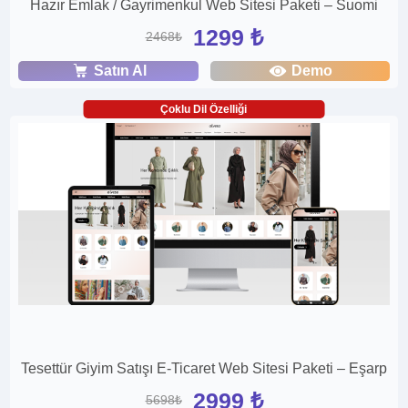
Hazır Emlak / Gayrimenkul Web Sitesi Paketi – Suomi
1299 ₺
2468₺
Satın Al
Demo
Çoklu Dil Özelliği
Tesettür Giyim Satışı E-Ticaret Web Sitesi Paketi – Eşarp
2999 ₺
5698₺