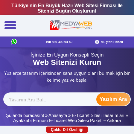
Türkiye'nin En Büyük Hazır Web Sitesi Firması İle
Sitenizi Bugün Oluşturun!
+90 850 309 94 40
Müşteri Paneli
İşinize En Uygun Konsepti Seçin
Web Sitenizi Kurun
Yüzlerce tasarım içerisinden sana uygun olanı bulmak için bir
kelime yaz ve başla.
Yazılım Ara
Şu anda buradasın! »
Anasayfa
»
E-Ticaret Sitesi Tasarımları
»
Ayakkabı Firması E-Ticaret Web Sitesi Paketi – Ankara
Çoklu Dil Özelliği