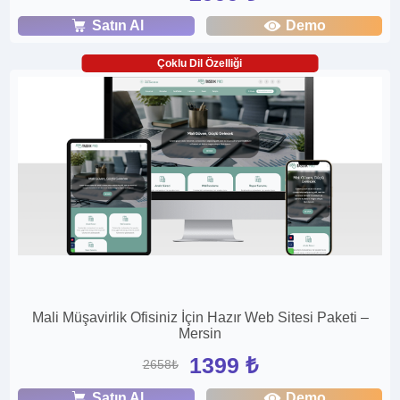
Satın Al
Demo
Çoklu Dil Özelliği
Mali Müşavirlik Ofisiniz İçin Hazır Web Sitesi Paketi –
Mersin
1399 ₺
2658₺
Satın Al
Demo