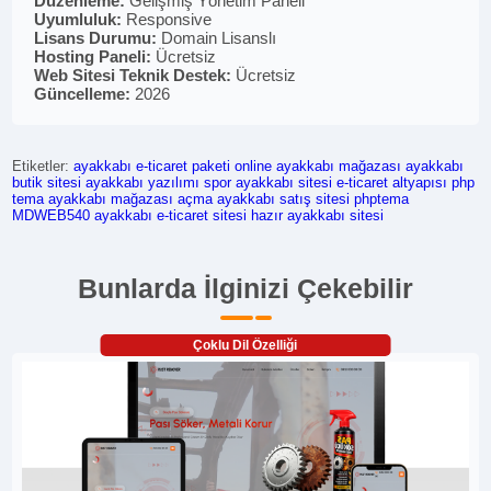
Düzenleme:
Gelişmiş Yönetim Paneli
Uyumluluk:
Responsive
Lisans Durumu:
Domain Lisanslı
Hosting Paneli:
Ücretsiz
Web Sitesi Teknik Destek:
Ücretsiz
Güncelleme:
2026
Etiketler:
ayakkabı e-ticaret paketi
online ayakkabı mağazası
ayakkabı
butik sitesi
ayakkabı yazılımı
spor ayakkabı sitesi
e-ticaret altyapısı
php
tema
ayakkabı mağazası açma
ayakkabı satış sitesi
phptema
MDWEB540
ayakkabı e-ticaret sitesi
hazır ayakkabı sitesi
Bunlarda İlginizi Çekebilir
Çoklu Dil Özelliği