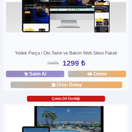
Yedek Parça / Oto Tamir ve Bakım Web Sitesi Paketi
1299 ₺
2468₺
Satın Al
Demo
Ürün Detay
Çoklu Dil Özelliği