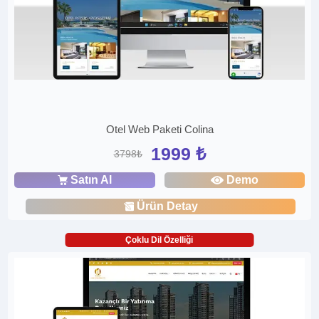
Otel Web Paketi Colina
1999 ₺
3798₺
Satın Al
Demo
Ürün Detay
Çoklu Dil Özelliği