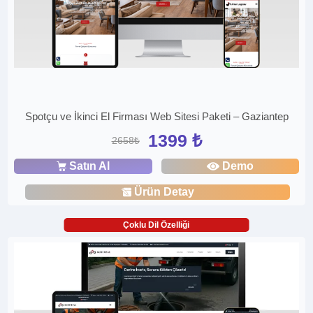
Spotçu ve İkinci El Firması Web Sitesi Paketi – Gaziantep
1399 ₺
2658₺
Satın Al
Demo
Ürün Detay
Çoklu Dil Özelliği