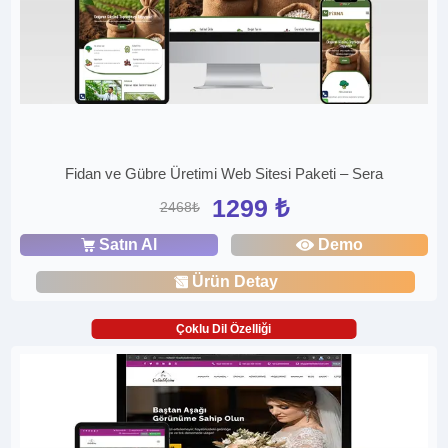
Fidan ve Gübre Üretimi Web Sitesi Paketi – Sera
1299 ₺
2468₺
Satın Al
Demo
Ürün Detay
Çoklu Dil Özelliği