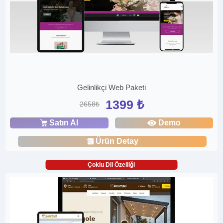
Gelinlikçi Web Paketi
1399 ₺
2658₺
Satın Al
Demo
Ürün Detay
Çoklu Dil Özelliği