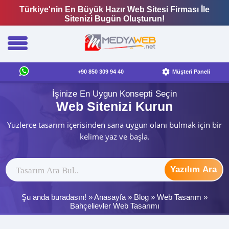
Türkiye'nin En Büyük Hazır Web Sitesi Firması İle
Sitenizi Bugün Oluşturun!
+90 850 309 94 40
Müşteri Paneli
İşinize En Uygun Konsepti Seçin
Web Sitenizi Kurun
Yüzlerce tasarım içerisinden sana uygun olanı bulmak için bir
kelime yaz ve başla.
Yazılım Ara
Şu anda buradasın! »
Anasayfa
»
Blog
»
Web Tasarım
»
Bahçelievler Web Tasarımı