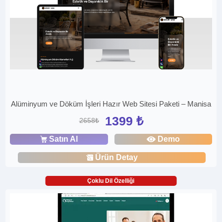
Alüminyum ve Döküm İşleri Hazır Web Sitesi Paketi – Manisa
1399 ₺
2658₺
Satın Al
Demo
Ürün Detay
Çoklu Dil Özelliği