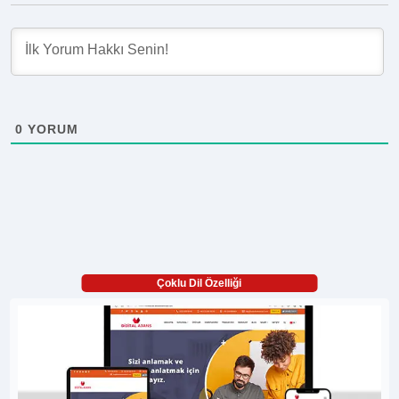
0
YORUM
Çoklu Dil Özelliği