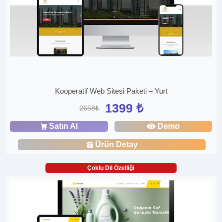
Kooperatif Web Sitesi Paketi – Yurt
1399 ₺
2658₺
Satın Al
Demo
Ürün Detay
Çoklu Dil Özelliği