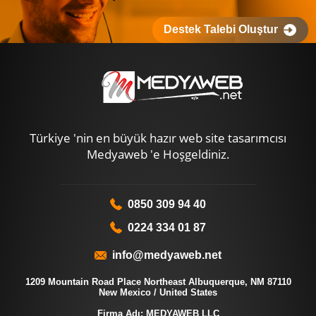
Destek Talebi Oluştur
Türkiye 'nin en büyük hazır web site tasarımcısı
Medyaweb 'e Hoşgeldiniz.
0850 309 94 40
0224 334 01 87
info@medyaweb.net
1209 Mountain Road Place Northeast Albuquerque, NM 87110
New Mexico / United States
Firma Adı: MEDYAWEB LLC