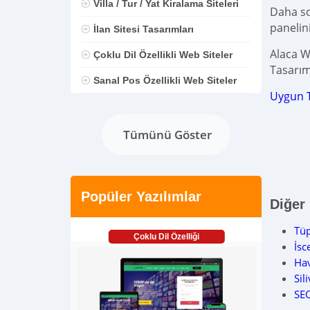
Villa / Tur / Yat Kiralama Siteleri
Daha son
panelin
İlan Sitesi Tasarımları
Alaca W
Çoklu Dil Özellikli Web Siteler
Tasarım
Sanal Pos Özellikli Web Siteler
Uygun 
Tümünü Göster
Popüler Yazılımlar
Diğer
Tüp
Çoklu Dil Özelliği
İsc
Ha
Sil
SEO