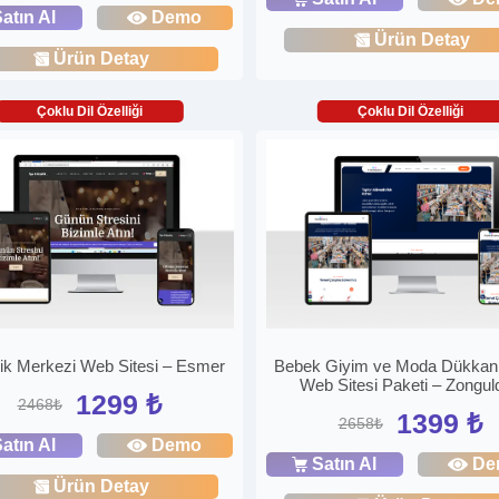
atın Al
Demo
Ürün Detay
Ürün Detay
Çoklu Dil Özelliği
Çoklu Dil Özelliği
ik Merkezi Web Sitesi – Esmer
Bebek Giyim ve Moda Dükkanı
Web Sitesi Paketi – Zongul
1299 ₺
2468₺
1399 ₺
2658₺
atın Al
Demo
Satın Al
De
Ürün Detay