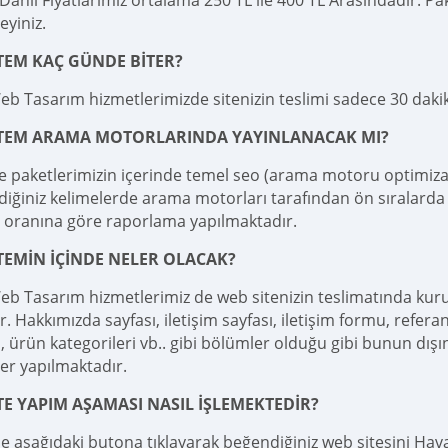
ahil Fiyatlarımız ortalama 250 TL ile 400 TL Arasındadır. Pake
teyiniz.
TEM KAÇ GÜNDE BİTER?
eb Tasarım hizmetlerimizde sitenizin teslimi sadece 30 dak
İTEM ARAMA MOTORLARINDA YAYINLANACAK MI?
e paketlerimizin içerinde temel seo (arama motoru optimizas
diğiniz kelimelerde arama motorları tarafından ön sıralarda 
 oranına göre raporlama yapılmaktadır.
TEMİN İÇİNDE NELER OLACAK?
eb Tasarım hizmetlerimiz de web sitenizin teslimatında kur
r. Hakkımızda sayfası, iletişim sayfası, iletişim formu, referan
 ürün kategorileri vb.. gibi bölümler olduğu gibi bunun dışı
er yapılmaktadır.
TE YAPIM AŞAMASI NASIL İŞLEMEKTEDİR?
le aşağıdaki butona tıklayarak beğendiğiniz web sitesini Haval