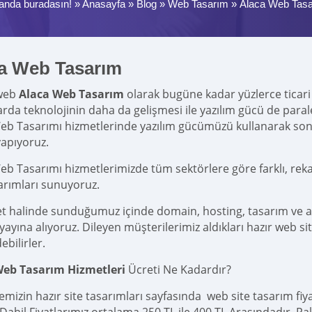
anda buradasın! »
Anasayfa
»
Blog
»
Web Tasarım
»
Alaca Web Tas
a Web Tasarım
web
Alaca Web Tasarım
olarak bugüne kadar yüzlerce ticari v
larda teknolojinin daha da gelişmesi ile yazılım gücü de par
eb Tasarımı hizmetlerinde yazılım gücümüzü kullanarak so
yapıyoruz.
eb Tasarımı hizmetlerimizde tüm sektörlere göre farklı, reka
sarımları sunuyoruz.
et halinde sunduğumuz içinde domain, hosting, tasarım ve 
yına alıyoruz. Dileyen müşterilerimiz aldıkları hazır web site
ebilirler.
Web Tasarım Hizmetleri
Ücreti Ne Kadardır?
emizin hazır site tasarımları sayfasında web site tasarım fi