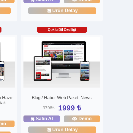
Ürün Detay
Çoklu Dil Özelliği
 Hazır
Blog / Haber Web Paketi News
dak
1999 ₺
3798₺
Satın Al
Demo
mo
Ürün Detay