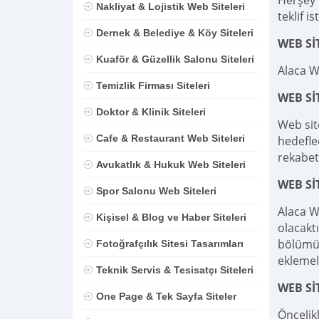
Herşey D
Nakliyat & Lojistik Web Siteleri
teklif is
Dernek & Belediye & Köy Siteleri
WEB Sİ
Kuaför & Güzellik Salonu Siteleri
Alaca W
Temizlik Firması Siteleri
WEB S
Doktor & Klinik Siteleri
Web sit
Cafe & Restaurant Web Siteleri
hedefle
rekabet
Avukatlık & Hukuk Web Siteleri
WEB Sİ
Spor Salonu Web Siteleri
Alaca W
Kişisel & Blog ve Haber Siteleri
olacaktı
bölümü,
Fotoğrafçılık Sitesi Tasarımları
eklemel
Teknik Servis & Tesisatçı Siteleri
WEB Sİ
One Page & Tek Sayfa Siteler
Öncelik