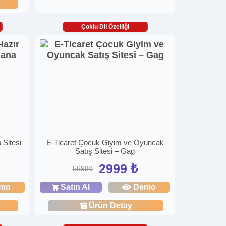
Çoklu Dil Özelliği
 Sitesi
E-Ticaret Çocuk Giyim ve Oyuncak
Satış Sitesi – Gag
2999 ₺
5698₺
mo
Satın Al
Demo
Ürün Detay