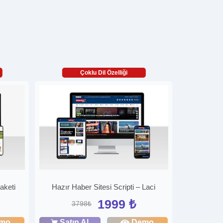
Çoklu Dil Özelliği
aketi
Hazır Haber Sitesi Scripti – Laci
1999 ₺
3798₺
mo
Satın Al
Demo