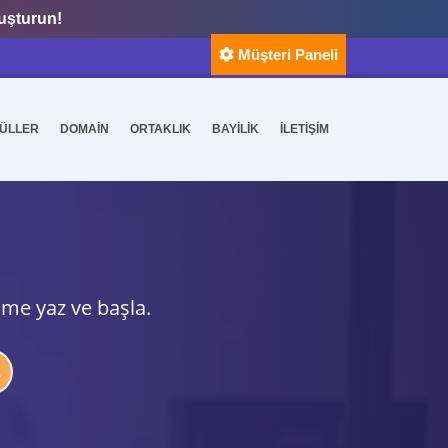
luşturun!
Müşteri Paneli
ÜLLER
DOMAİN
ORTAKLIK
BAYİLİK
İLETİŞİM
ime yaz ve başla.