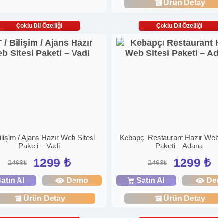
Ürün Detay
Çoklu Dil Özelliği
Çoklu Dil Özelliği
Bilişim / Ajans Hazır Web Sitesi
Kebapçı Restaurant Hazır Web
Paketi – Vadi
Paketi – Adana
1299 ₺
1299 ₺
2468₺
2468₺
atın Al
Demo
Satın Al
De
Ürün Detay
Ürün Detay