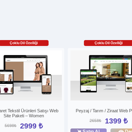
Çoklu Dil Özelliği
Çoklu Dil Özelliği
aret Tekstil Ürünleri Satışı Web
Peyzaj / Tarım / Ziraat Web P
Site Paketi – Women
1399 ₺
2658₺
2999 ₺
5698₺
Satın Al
De