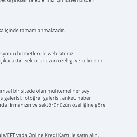
t dışındaki talepleriniz için lütfen bizden
ika içinde tamamlanmaktadır.
yonu) hizmetleri ile web siteniz
çıkacaktır. Sektörünüzün özelliği ve kelimenin
umsal bir sitede olan muhtemel her şey
s galerisi, fotoğraf galerisi, anket, haber
nda firmanızın ve sektörünüzün özelliğine göre
e/EFT yada Online Kredi Kartı ile satın alın.