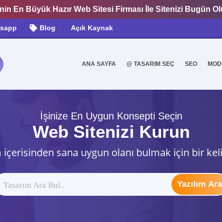
nin En Büyük Hazır Web Sitesi Firması İle Sitenizi Bugün O
sapp
Blog
Açık Kaynak
ANA SAYFA
@ TASARIM SEÇ
SEO
MOD
0
İşinize En Uygun Konsepti Seçin
Web Sitenizi Kurun
 içerisinden sana uygun olanı bulmak için bir kel
Yazılım Ara