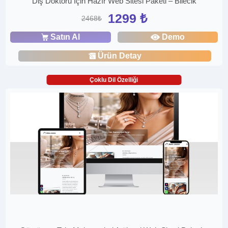
Diş Doktoru İçin Hazır Web Sitesi Paketi – Bilecik
1299 ₺
2468₺
Satın Al
Demo
Ürün Detay
Çoklu Dil Özelliği