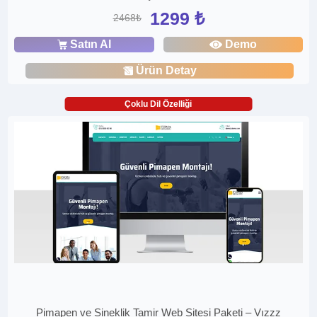
1299 ₺
2468₺
Satın Al
Demo
Ürün Detay
Çoklu Dil Özelliği
Pimapen ve Sineklik Tamir Web Sitesi Paketi – Vızzz