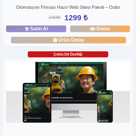
Otomasyon Firması Hazır Web Sitesi Paketi – Outto
1299 ₺
2468₺
Satın Al
Demo
Ürün Detay
Çoklu Dil Özelliği