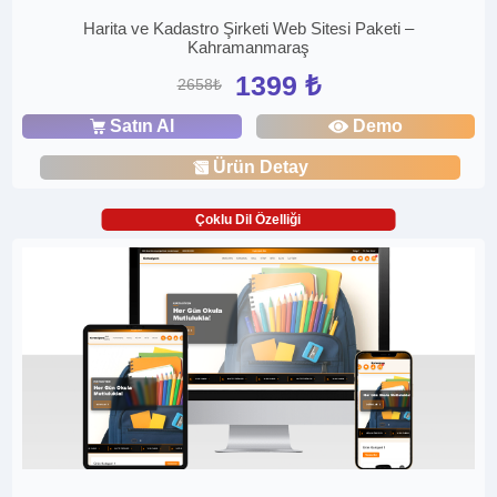
Harita ve Kadastro Şirketi Web Sitesi Paketi –
Kahramanmaraş
1399 ₺
2658₺
Satın Al
Demo
Ürün Detay
Çoklu Dil Özelliği