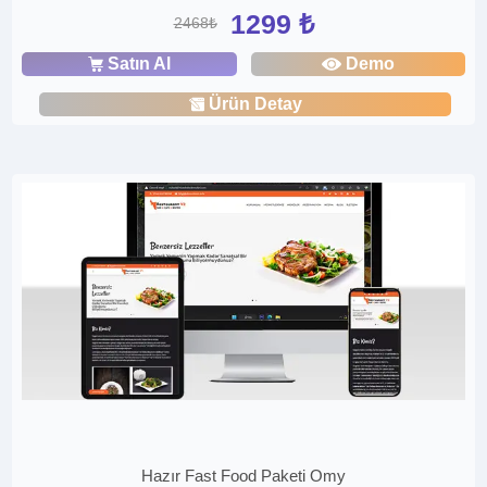
1299 ₺
2468₺
Satın Al
Demo
Ürün Detay
Hazır Fast Food Paketi Omy