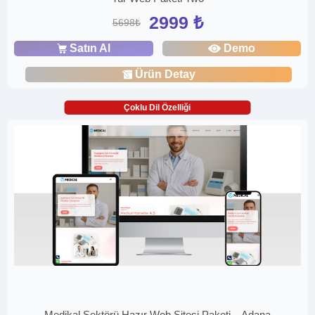
2999 ₺
5698₺
Satın Al
Demo
Ürün Detay
Çoklu Dil Özelliği
Medikal Sektörü Hazır Web Sitesi Paketi – Adana