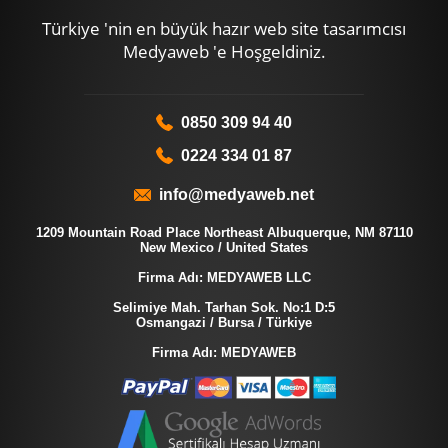
Türkiye 'nin en büyük hazır web site tasarımcısı
Medyaweb 'e Hoşgeldiniz.
0850 309 94 40
0224 334 01 87
info@medyaweb.net
1209 Mountain Road Place Northeast Albuquerque, NM 87110
New Mexico / United States
Firma Adı: MEDYAWEB LLC
Selimiye Mah. Tarhan Sok. No:1 D:5
Osmangazi / Bursa / Türkiye
Firma Adı: MEDYAWEB