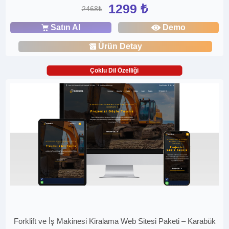
1299 ₺
2468₺
Satın Al
Demo
Ürün Detay
Çoklu Dil Özelliği
Forklift ve İş Makinesi Kiralama Web Sitesi Paketi – Karabük