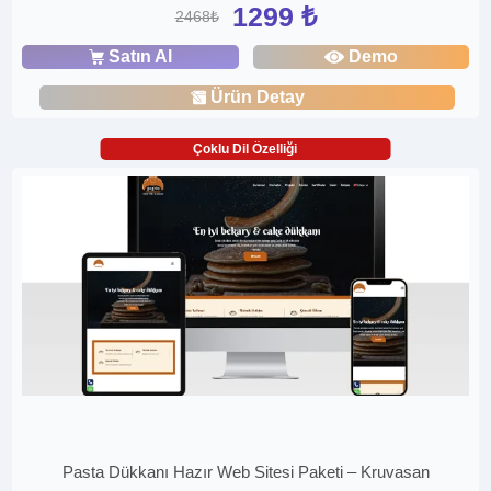
1299 ₺
2468₺
Satın Al
Demo
Ürün Detay
Çoklu Dil Özelliği
Pasta Dükkanı Hazır Web Sitesi Paketi – Kruvasan