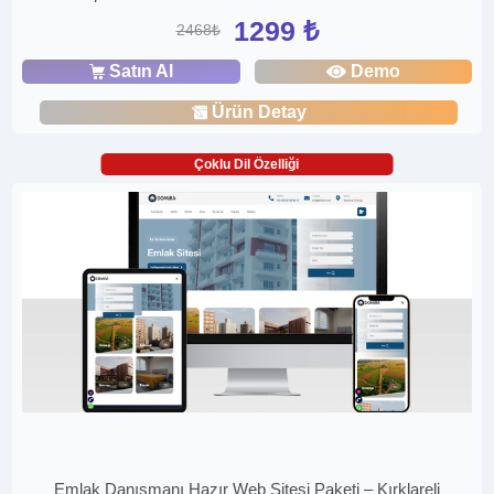
1299 ₺
2468₺
Satın Al
Demo
Ürün Detay
Çoklu Dil Özelliği
Emlak Danışmanı Hazır Web Sitesi Paketi – Kırklareli