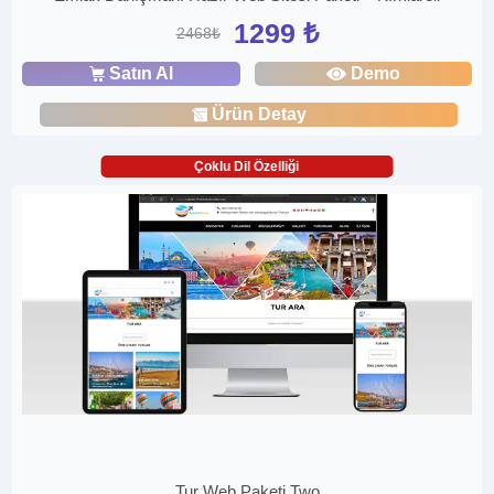
1299 ₺
2468₺
Satın Al
Demo
Ürün Detay
Çoklu Dil Özelliği
Tur Web Paketi Two