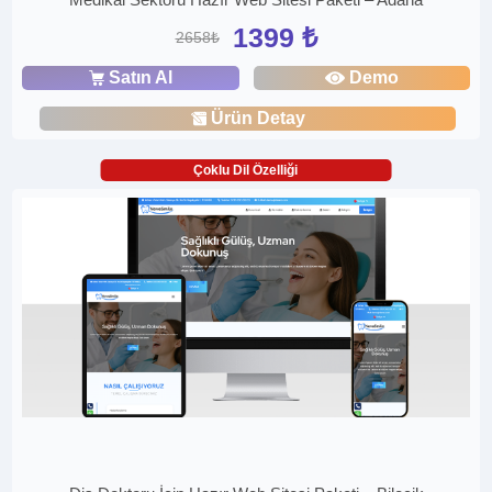
1399 ₺
2658₺
Satın Al
Demo
Ürün Detay
Çoklu Dil Özelliği