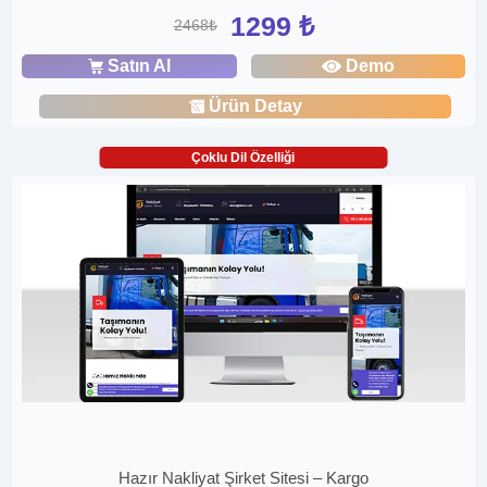
1299 ₺
2468₺
Satın Al
Demo
Ürün Detay
Çoklu Dil Özelliği
Hazır Nakliyat Şirket Sitesi – Kargo