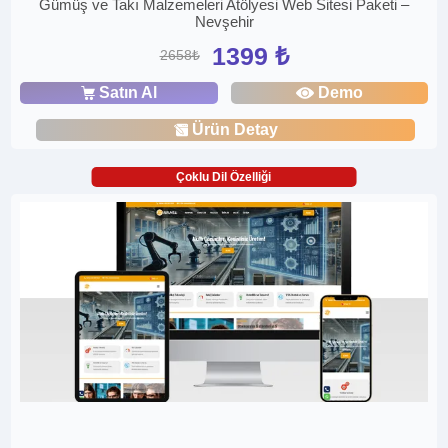
Gümüş ve Takı Malzemeleri Atölyesi Web Sitesi Paketi –
Nevşehir
1399 ₺
2658₺
Satın Al
Demo
Ürün Detay
Çoklu Dil Özelliği