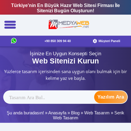
Türkiye'nin En Büyük Hazır Web Sitesi Firması İle
Sitenizi Bugün Oluşturun!
+90 850 309 94 40
Müşteri Paneli
İşinize En Uygun Konsepti Seçin
Web Sitenizi Kurun
Yüzlerce tasarım içerisinden sana uygun olanı bulmak için bir
kelime yaz ve başla.
Yazılım Ara
Şu anda buradasın! »
Anasayfa
»
Blog
»
Web Tasarım
»
Serik
Web Tasarım