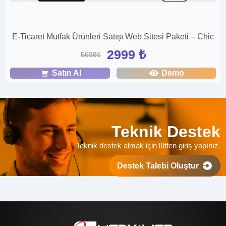
E-Ticaret Mutfak Ürünleri Satışı Web Sitesi Paketi – Chic
2999 ₺
5698₺
Satın Al
Demo
Teknik Destek
Teknik destek almak için lütfen giriş yapınız.
Destek Talebi Oluştur