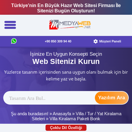
Türkiye'nin En Büyük Hazır Web Sitesi Firması İle
Sitenizi Bugün Oluşturun!
+90 850 309 94 40
Müşteri Paneli
İşinize En Uygun Konsepti Seçin
Web Sitenizi Kurun
Yüzlerce tasarım içerisinden sana uygun olanı bulmak için bir
kelime yaz ve başla.
Yazılım Ara
Şu anda buradasın! »
Anasayfa
»
Villa / Tur / Yat Kiralama
Siteleri
»
Villa Kiralama Paketi Bonk
Çoklu Dil Özelliği