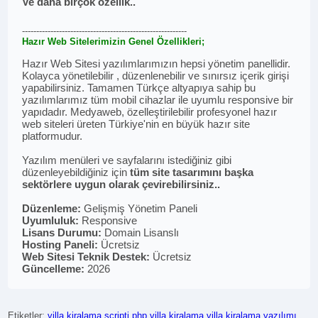
Ve daha birçok özellik..
----------------------------------------------------------
Hazır Web Sitelerimizin Genel Özellikleri;
Hazır Web Sitesi yazılımlarımızın hepsi yönetim panellidir.
Kolayca yönetilebilir , düzenlenebilir ve sınırsız içerik girişi
yapabilirsiniz. Tamamen Türkçe altyapıya sahip bu
yazılımlarımız tüm mobil cihazlar ile uyumlu responsive bir
yapıdadır. Medyaweb, özelleştirilebilir profesyonel hazır
web siteleri üreten Türkiye'nin en büyük hazır site
platformudur.
Yazılım menüleri ve sayfalarını istediğiniz gibi
düzenleyebildiğiniz için
tüm site tasarımını başka
sektörlere uygun olarak çevirebilirsiniz..
Düzenleme:
Gelişmiş Yönetim Paneli
Uyumluluk:
Responsive
Lisans Durumu:
Domain Lisanslı
Hosting Paneli:
Ücretsiz
Web Sitesi Teknik Destek:
Ücretsiz
Güncelleme:
2026
Etiketler:
villa kiralama scripti
php villa kiralama
villa kiralama yazılımı