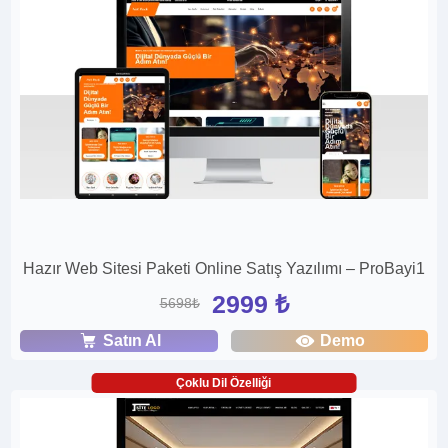
Hazır Web Sitesi Paketi Online Satış Yazılımı – ProBayi1
2999 ₺
5698₺
Satın Al
Demo
Çoklu Dil Özelliği