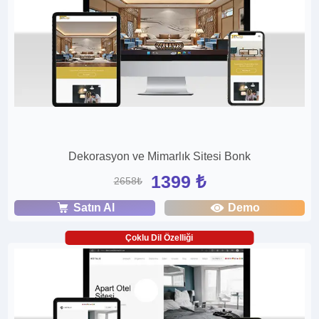
Dekorasyon ve Mimarlık Sitesi Bonk
1399 ₺
2658₺
Satın Al
Demo
Çoklu Dil Özelliği