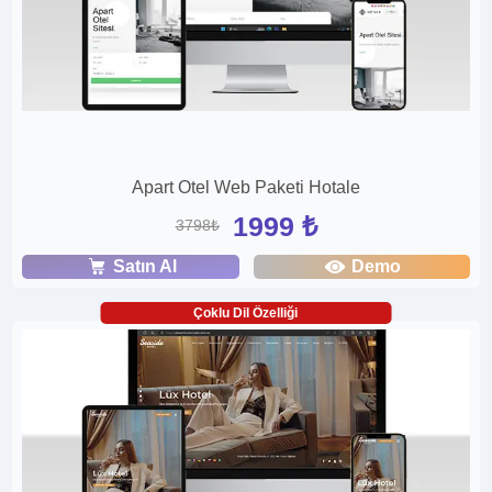
Apart Otel Web Paketi Hotale
1999 ₺
3798₺
Satın Al
Demo
Çoklu Dil Özelliği