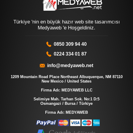
Türkiye 'nin en büyük hazır web site tasarımcısı
Medyaweb 'e Hoşgeldiniz.
0850 309 94 40
0224 334 01 87
info@medyaweb.net
1209 Mountain Road Place Northeast Albuquerque, NM 87110
New Mexico / United States
Firma Adı: MEDYAWEB LLC
Selimiye Mah. Tarhan Sok. No:1 D:5
Osmangazi / Bursa / Türkiye
Firma Adı: MEDYAWEB