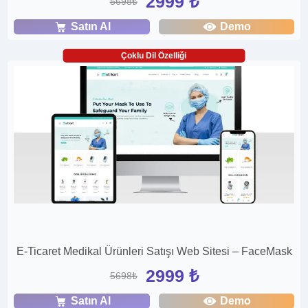
2999 ₺
5698₺
Satın Al
Demo
Çoklu Dil Özelliği
E-Ticaret Medikal Ürünleri Satışı Web Sitesi – FaceMask
2999 ₺
5698₺
Satın Al
Demo