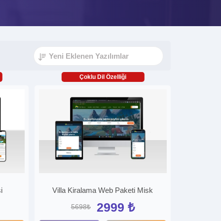
Çoklu Dil Özelliği
i
Villa Kiralama Web Paketi Misk
2999 ₺
5698₺