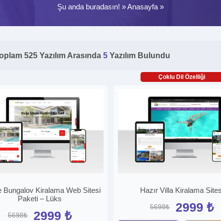
Şu anda buradasın! »
Anasayfa
»
oplam 525 Yazılım Arasında
5
Yazılım Bulundu
Çoklu Dil Özelliği
ve Bungalov Kiralama Web Sitesi
Hazır Villa Kiralama Sites
Paketi – Lüks
2999 ₺
5698₺
2999 ₺
5698₺