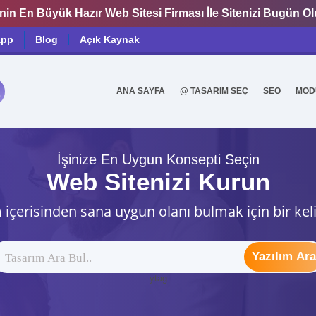
nin En Büyük Hazır Web Sitesi Firması İle Sitenizi Bugün O
app
Blog
Açık Kaynak
ANA SAYFA
@ TASARIM SEÇ
SEO
MOD
0
İşinize En Uygun Konsepti Seçin
Web Sitenizi Kurun
 içerisinden sana uygun olanı bulmak için bir kel
Yazılım Ara
ytag