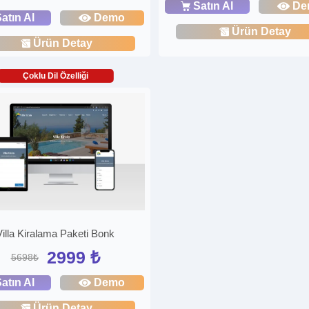
Satın Al
De
atın Al
Demo
Ürün Detay
Ürün Detay
Çoklu Dil Özelliği
Villa Kiralama Paketi Bonk
2999 ₺
5698₺
atın Al
Demo
Ürün Detay