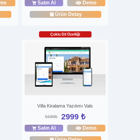
mo
Satın Al
Demo
Ürün Detay
Çoklu Dil Özelliği
Villa Kiralama Yazılımı Vals
2999 ₺
5698₺
Satın Al
Demo
Ürün Detay