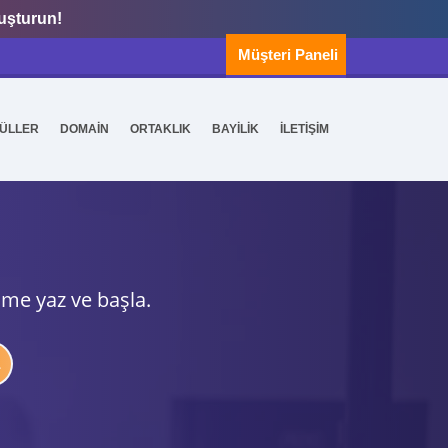
luşturun!
Müşteri Paneli
ÜLLER
DOMAİN
ORTAKLIK
BAYİLİK
İLETİŞİM
ime yaz ve başla.