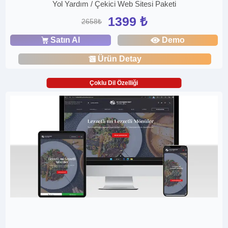
Yol Yardım / Çekici Web Sitesi Paketi
1399 ₺
2658₺
Satın Al
Demo
Ürün Detay
Çoklu Dil Özelliği