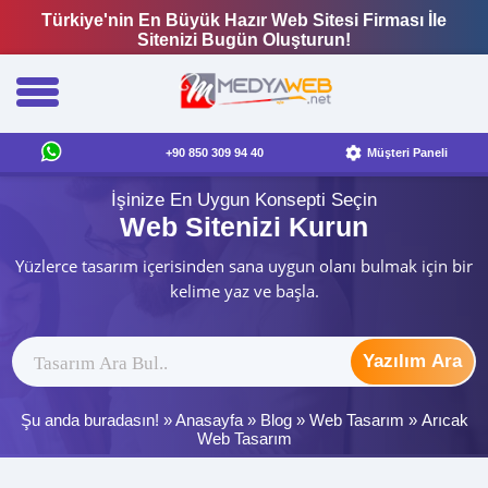
Türkiye'nin En Büyük Hazır Web Sitesi Firması İle
Sitenizi Bugün Oluşturun!
+90 850 309 94 40
Müşteri Paneli
İşinize En Uygun Konsepti Seçin
Web Sitenizi Kurun
Yüzlerce tasarım içerisinden sana uygun olanı bulmak için bir
kelime yaz ve başla.
Yazılım Ara
Şu anda buradasın! »
Anasayfa
»
Blog
»
Web Tasarım
»
Arıcak
Web Tasarım