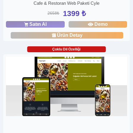
Cafe & Restoran Web Paketi Cyle
1399 ₺
2658₺
Satın Al
Demo
Ürün Detay
Çoklu Dil Özelliği