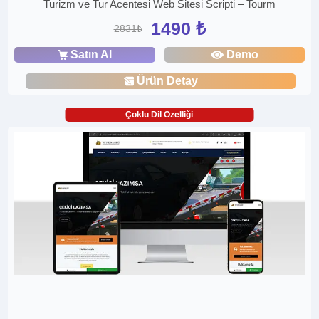
Turizm ve Tur Acentesi Web Sitesi Scripti – Tourm
1490 ₺
2831₺
Satın Al
Demo
Ürün Detay
Çoklu Dil Özelliği