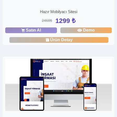
Hazır Mobilyacı Sitesi
1299 ₺
2468₺
Satın Al
Demo
Ürün Detay