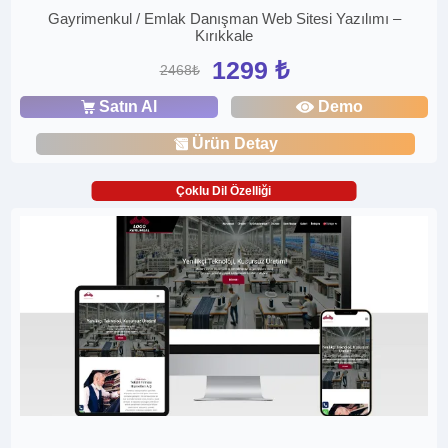
Gayrimenkul / Emlak Danışman Web Sitesi Yazılımı –
Kırıkkale
1299 ₺
2468₺
Satın Al
Demo
Ürün Detay
Çoklu Dil Özelliği