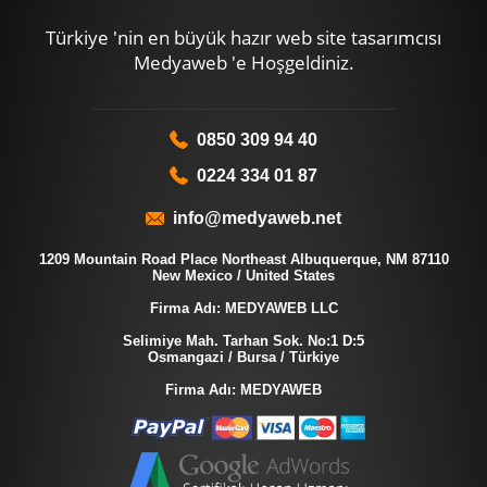
Türkiye 'nin en büyük hazır web site tasarımcısı
Medyaweb 'e Hoşgeldiniz.
0850 309 94 40
0224 334 01 87
info@medyaweb.net
1209 Mountain Road Place Northeast Albuquerque, NM 87110
New Mexico / United States
Firma Adı: MEDYAWEB LLC
Selimiye Mah. Tarhan Sok. No:1 D:5
Osmangazi / Bursa / Türkiye
Firma Adı: MEDYAWEB