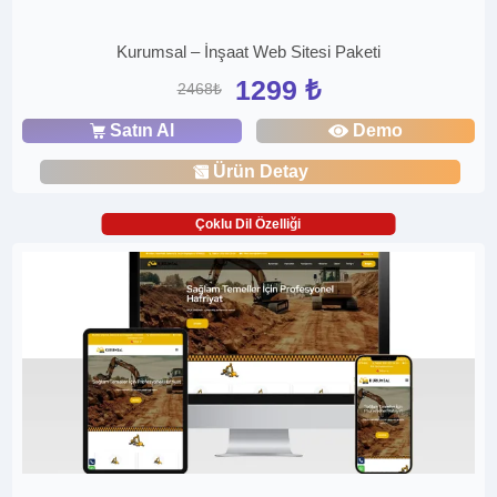
Kurumsal – İnşaat Web Sitesi Paketi
1299 ₺
2468₺
Satın Al
Demo
Ürün Detay
Çoklu Dil Özelliği