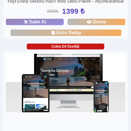
Yeşil Enerji Sektörü Hazır Web Sitesi Paketi – Afyonkarahisar
1399 ₺
2658₺
Satın Al
Demo
Ürün Detay
Çoklu Dil Özelliği