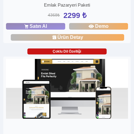
Emlak Pazaryeri Paketi
2299 ₺
4368₺
Satın Al
Demo
Ürün Detay
Çoklu Dil Özelliği