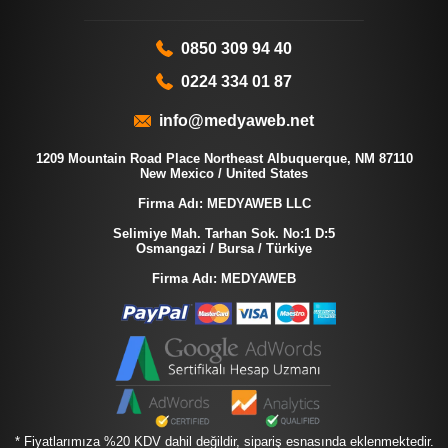
0850 309 94 40
0224 334 01 87
info@medyaweb.net
1209 Mountain Road Place Northeast Albuquerque, NM 87110
New Mexico / United States
Firma Adı: MEDYAWEB LLC
Selimiye Mah. Tarhan Sok. No:1 D:5
Osmangazi / Bursa / Türkiye
Firma Adı: MEDYAWEB
* Fiyatlarımıza %20 KDV dahil değildir, sipariş esnasında eklenmektedir.