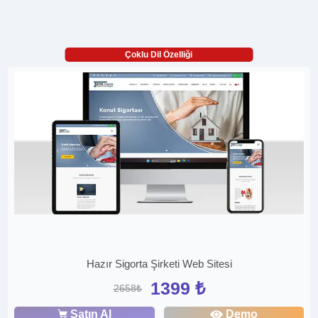
Çoklu Dil Özelliği
Hazır Sigorta Şirketi Web Sitesi
1399 ₺
2658₺
Satın Al
Demo