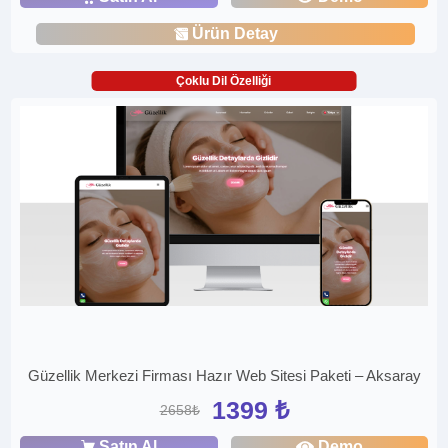
Ürün Detay
Çoklu Dil Özelliği
Güzellik Merkezi Firması Hazır Web Sitesi Paketi – Aksaray
1399 ₺
2658₺
Satın Al
Demo