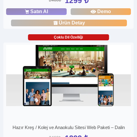
1299 ₺
2468₺
Satın Al
Demo
Ürün Detay
Çoklu Dil Özelliği
Hazır Kreş / Kolej ve Anaokulu Sitesi Web Paketi – Dalin