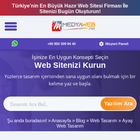
Türkiye'nin En Büyük Hazır Web Sitesi Firması İle
Sitenizi Bugün Oluşturun!
+90 850 309 94 40
Müşteri Paneli
İşinize En Uygun Konsepti Seçin
Web Sitenizi Kurun
Yüzlerce tasarım içerisinden sana uygun olanı bulmak için bir
kelime yaz ve başla.
Yazılım Ara
Şu anda buradasın! »
Anasayfa
»
Blog
»
Web Tasarım
»
Ayaş
Web Tasarım