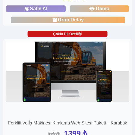
Satın Al
Demo
Ürün Detay
Çoklu Dil Özelliği
Forklift ve İş Makinesi Kiralama Web Sitesi Paketi – Karabük
1399 ₺
2658₺