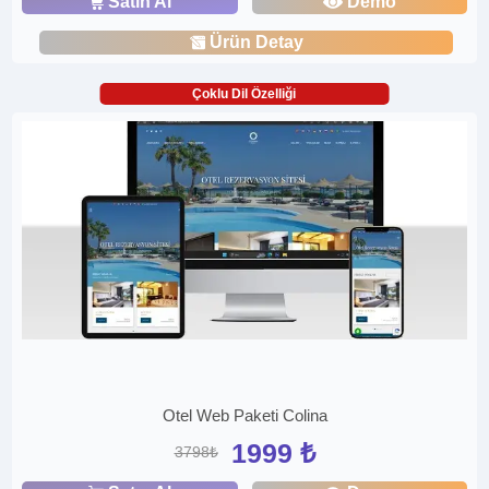
Satın Al
Demo
Ürün Detay
Çoklu Dil Özelliği
Otel Web Paketi Colina
1999 ₺
3798₺