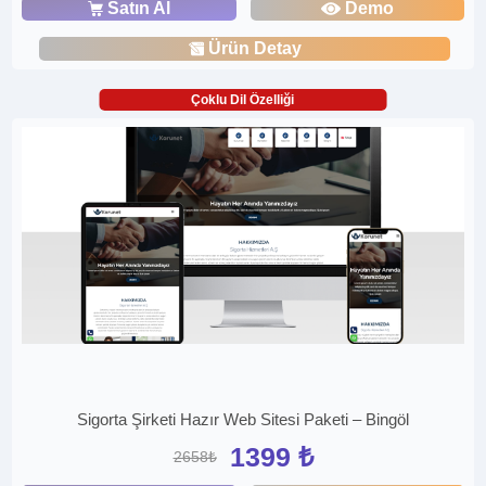
Satın Al
Demo
Ürün Detay
Çoklu Dil Özelliği
Sigorta Şirketi Hazır Web Sitesi Paketi – Bingöl
1399 ₺
2658₺