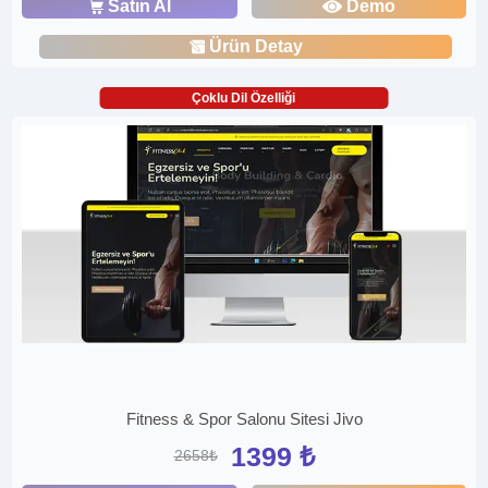
Satın Al
Demo
Ürün Detay
Çoklu Dil Özelliği
Fitness & Spor Salonu Sitesi Jivo
1399 ₺
2658₺