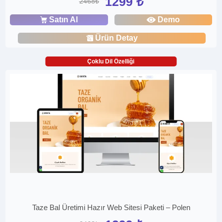
1299 ₺
2468₺
Satın Al
Demo
Ürün Detay
Çoklu Dil Özelliği
Taze Bal Üretimi Hazır Web Sitesi Paketi – Polen