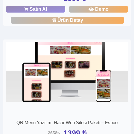
Satın Al
Demo
Ürün Detay
QR Menü Yazılımı Hazır Web Sitesi Paketi – Espoo
1399 ₺
2658₺