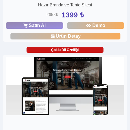
Hazır Branda ve Tente Sitesi
1399 ₺
2658₺
Satın Al
Demo
Ürün Detay
Çoklu Dil Özelliği