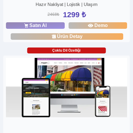
Hazır Nakliyat | Lojistik | Ulaşım
1299 ₺
2468₺
Satın Al
Demo
Ürün Detay
Çoklu Dil Özelliği