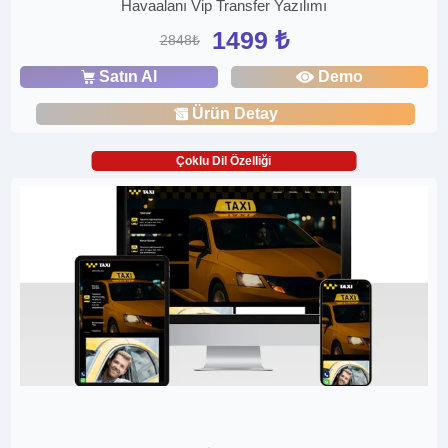
Havaalanı Vip Transfer Yazılımı
1499 ₺
2848₺
Satın Al
Demo
Ürün Detay
Çoklu Dil Özelliği