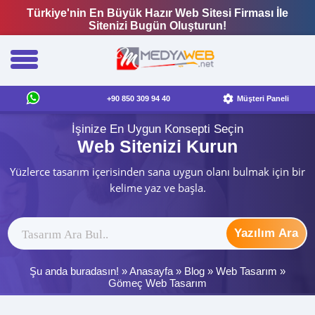
Türkiye'nin En Büyük Hazır Web Sitesi Firması İle
Sitenizi Bugün Oluşturun!
+90 850 309 94 40
Müşteri Paneli
İşinize En Uygun Konsepti Seçin
Web Sitenizi Kurun
Yüzlerce tasarım içerisinden sana uygun olanı bulmak için bir
kelime yaz ve başla.
Yazılım Ara
Şu anda buradasın! »
Anasayfa
»
Blog
»
Web Tasarım
»
Gömeç Web Tasarım