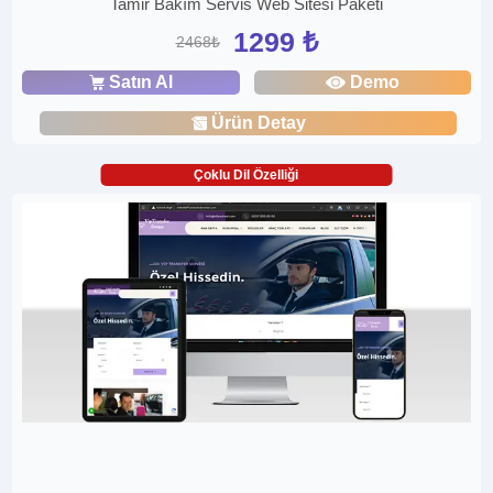
Tamir Bakım Servis Web Sitesi Paketi
1299 ₺
2468₺
Satın Al
Demo
Ürün Detay
Çoklu Dil Özelliği