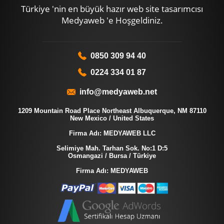
Türkiye 'nin en büyük hazır web site tasarımcısı
Medyaweb 'e Hoşgeldiniz.
0850 309 94 40
0224 334 01 87
info@medyaweb.net
1209 Mountain Road Place Northeast Albuquerque, NM 87110
New Mexico / United States
Firma Adı: MEDYAWEB LLC
Selimiye Mah. Tarhan Sok. No:1 D:5
Osmangazi / Bursa / Türkiye
Firma Adı: MEDYAWEB