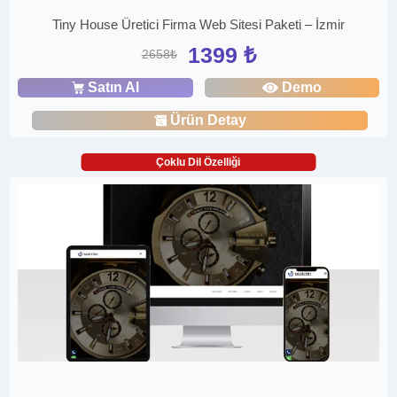
Tiny House Üretici Firma Web Sitesi Paketi – İzmir
1399 ₺
2658₺
Satın Al
Demo
Ürün Detay
Çoklu Dil Özelliği