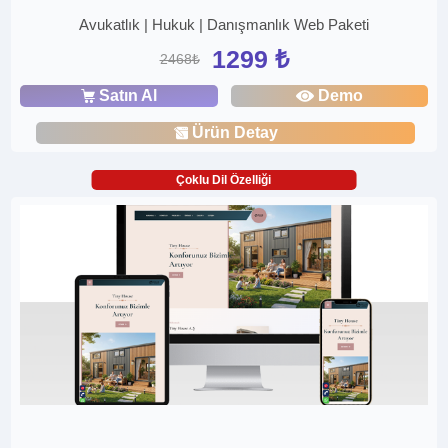
Avukatlık | Hukuk | Danışmanlık Web Paketi
1299 ₺
2468₺
Satın Al
Demo
Ürün Detay
Çoklu Dil Özelliği