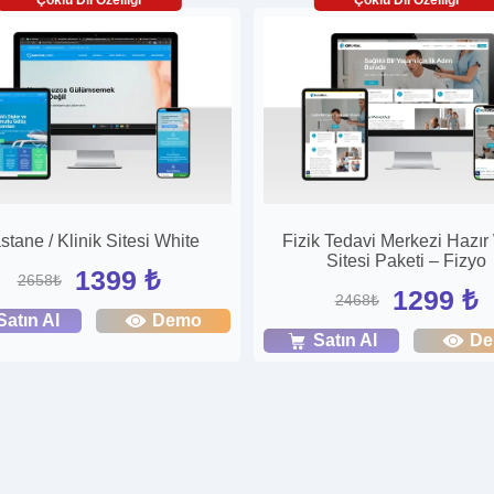
stane / Klinik Sitesi White
Fizik Tedavi Merkezi Hazı
Sitesi Paketi – Fizyo
1399 ₺
2658₺
1299 ₺
2468₺
Satın Al
Demo
Satın Al
D