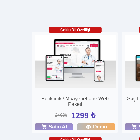
Çoklu Dil Özelliği
Poliklinik / Muayenehane Web
Saç E
Paketi
1299 ₺
2468₺
Satın Al
Demo
Çoklu Dil Özelliği