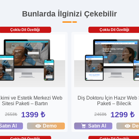
Bunlarda İlginizi Çekebilir
Çoklu Dil Özelliği
Çoklu Dil Özelliği
kimi ve Estetik Merkezi Web
Diş Doktoru İçin Hazır Web 
Sitesi Paketi – Bartın
Paketi – Bilecik
1399 ₺
1299 ₺
2658₺
2468₺
Satın Al
Demo
Satın Al
D
Çoklu Dil Özelliği
Çoklu Dil Özelliği