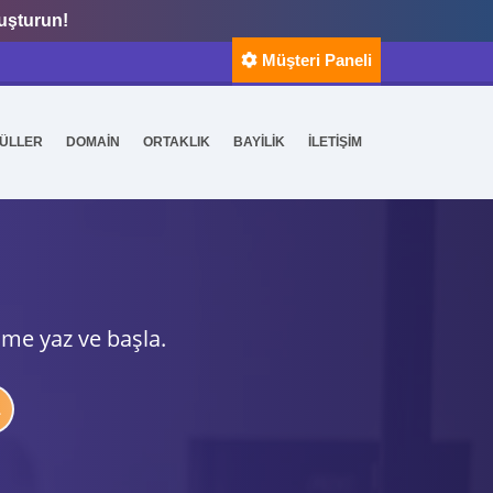
luşturun!
Müşteri Paneli
ÜLLER
DOMAİN
ORTAKLIK
BAYİLİK
İLETİŞİM
ime yaz ve başla.