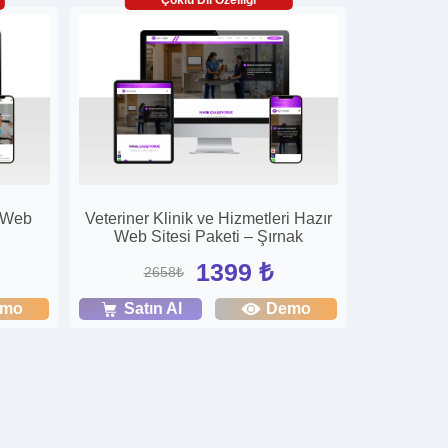
r Web
Veteriner Klinik ve Hizmetleri Hazır
Web Sitesi Paketi – Şırnak
1399 ₺
2658₺
emo
Satın Al
Demo