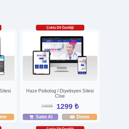
Çoklu Dil Özelliği
Sitesi
Hazır Psikolog / Diyetisyen Sitesi
Cloe
1299 ₺
2468₺
emo
Satın Al
Demo
Çoklu Dil Özelliği