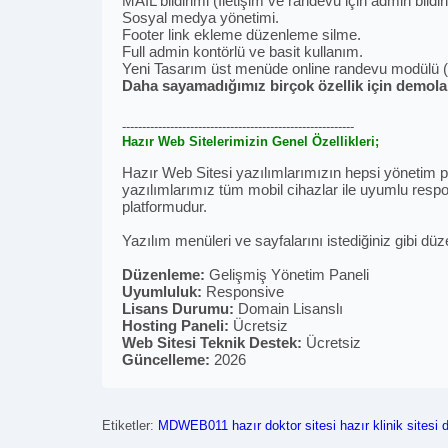
MAİL bildirimi (İletişim ve randevu için admin bil
Sosyal medya yönetimi.
Footer link ekleme düzenleme silme.
Full admin kontörlü ve basit kullanım.
Yeni Tasarım üst menüde online randevu modülü (Akt
Daha sayamadığımız birçok özellik için demoları
----------------------------------------------------------
Hazır Web Sitelerimizin Genel Özellikleri;
Hazır Web Sitesi yazılımlarımızın hepsi yönetim pan
yazılımlarımız tüm mobil cihazlar ile uyumlu respon
platformudur.
Yazılım menüleri ve sayfalarını istediğiniz gibi düz
Düzenleme:
Gelişmiş Yönetim Paneli
Uyumluluk:
Responsive
Lisans Durumu:
Domain Lisanslı
Hosting Paneli:
Ücretsiz
Web Sitesi Teknik Destek:
Ücretsiz
Güncelleme:
2026
Etiketler:
MDWEB011
hazır doktor sitesi
hazır klinik sitesi
d