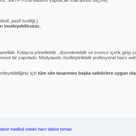
dirimi. SMTP-YENİ-Bildirim yapılacak mail adresi seçme)
if, pasif özelliği.)
 inceleyebilirsiniz.
ellidir. Kolayca yönetilebilir , düzenlenebilir ve sınırsız içerik giriş
sive bir yapıdadır. Medyaweb, özelleştirilebilir profesyonel hazır web 
enleyebildiğiniz için
tüm site tasarımını başka sektörlere uygun olara
oktor medikal siteleri
hazır doktor teması