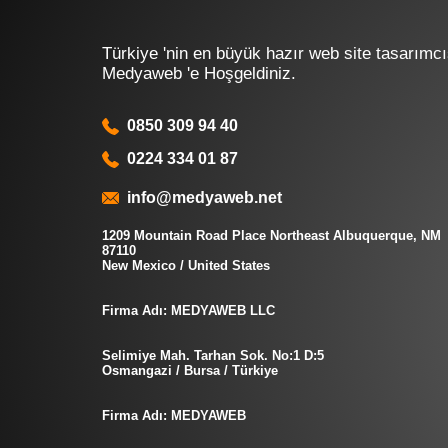
Türkiye 'nin en büyük hazır web site tasarımcı
Medyaweb 'e Hoşgeldiniz.
0850 309 94 40
0224 334 01 87
info@medyaweb.net
1209 Mountain Road Place Northeast Albuquerque, NM
87110
New Mexico / United States
Firma Adı: MEDYAWEB LLC
Selimiye Mah. Tarhan Sok. No:1 D:5
Osmangazi / Bursa / Türkiye
Firma Adı: MEDYAWEB