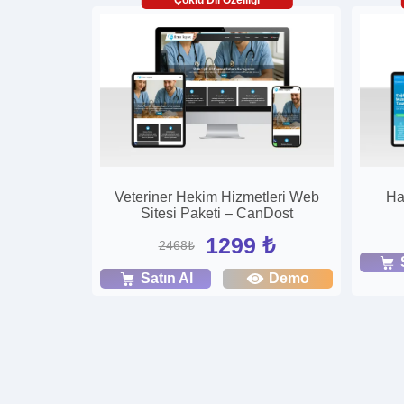
Veteriner Hekim Hizmetleri Web
Ha
Sitesi Paketi – CanDost
1299 ₺
2468₺
Satın Al
Demo