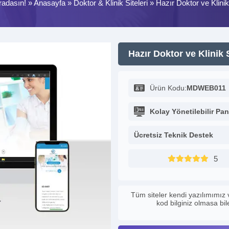
radasın! »
Anasayfa
»
Doktor & Klinik Siteleri
»
Hazır Doktor ve Klinik
Hazır Doktor ve Klinik 
Ürün Kodu:
MDWEB011
Kolay Yönetilebilir Pan
Ücretsiz Teknik Destek
5
Tüm siteler kendi yazılımımız 
kod bilginiz olmasa bi