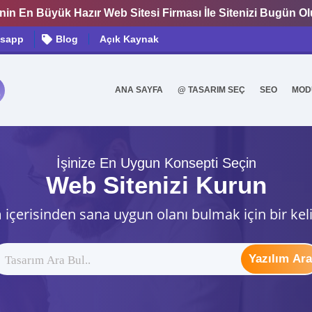
nin En Büyük Hazır Web Sitesi Firması İle Sitenizi Bugün O
sapp
Blog
Açık Kaynak
ANA SAYFA
@ TASARIM SEÇ
SEO
MOD
0
İşinize En Uygun Konsepti Seçin
Web Sitenizi Kurun
 içerisinden sana uygun olanı bulmak için bir kel
Yazılım Ara