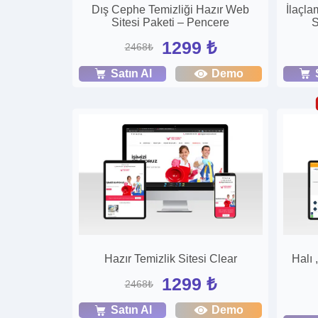
Dış Cephe Temizliği Hazır Web
İlaçl
Sitesi Paketi – Pencere
S
1299 ₺
2468₺
Satın Al
Demo
Hazır Temizlik Sitesi Clear
Halı 
1299 ₺
2468₺
Satın Al
Demo