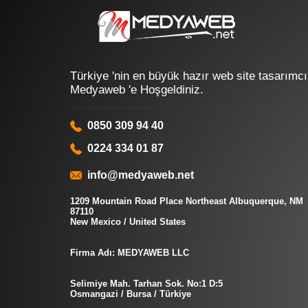
Türkiye 'nin en büyük hazır web site tasarımcı
Medyaweb 'e Hoşgeldiniz.
0850 309 94 40
0224 334 01 87
info@medyaweb.net
1209 Mountain Road Place Northeast Albuquerque, NM
87110
New Mexico / United States
Firma Adı: MEDYAWEB LLC
Selimiye Mah. Tarhan Sok. No:1 D:5
Osmangazi / Bursa / Türkiye