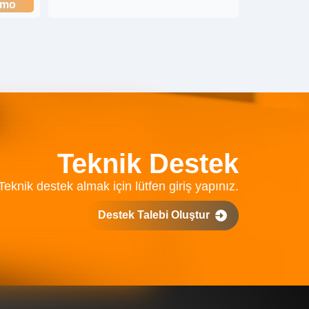
emo
Teknik Destek
Teknik destek almak için lütfen giriş yapınız.
Destek Talebi Oluştur