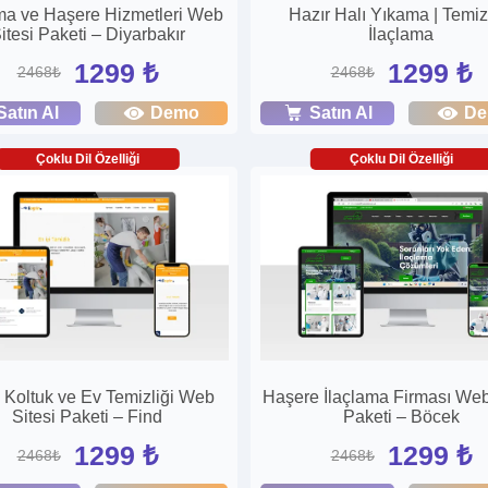
ama ve Haşere Hizmetleri Web
Hazır Halı Yıkama | Temizl
itesi Paketi – Diyarbakır
İlaçlama
1299 ₺
1299 ₺
2468₺
2468₺
Satın Al
Demo
Satın Al
D
Çoklu Dil Özelliği
Çoklu Dil Özelliği
, Koltuk ve Ev Temizliği Web
Haşere İlaçlama Firması Web
Sitesi Paketi – Find
Paketi – Böcek
1299 ₺
1299 ₺
2468₺
2468₺