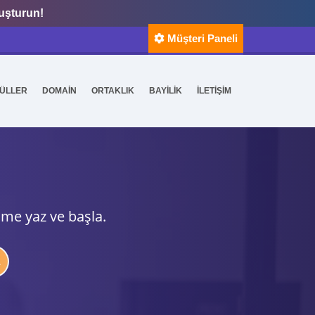
luşturun!
Müşteri Paneli
ÜLLER
DOMAİN
ORTAKLIK
BAYİLİK
İLETİŞİM
ime yaz ve başla.