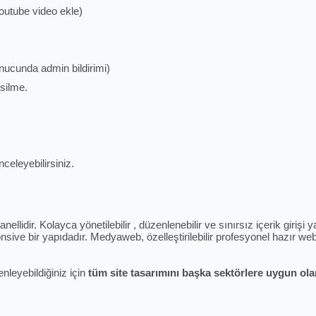
youtube video ekle)
sonucunda admin bildirimi)
silme.
celeyebilirsiniz.
ellidir. Kolayca yönetilebilir , düzenlenebilir ve sınırsız içerik giriş
sive bir yapıdadır. Medyaweb, özelleştirilebilir profesyonel hazır web 
enleyebildiğiniz için
tüm site tasarımını başka sektörlere uygun olara