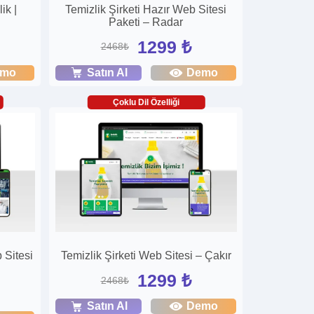
ik |
Temizlik Şirketi Hazır Web Sitesi
Paketi – Radar
1299 ₺
2468₺
emo
Satın Al
Demo
Çoklu Dil Özelliği
 Sitesi
Temizlik Şirketi Web Sitesi – Çakır
1299 ₺
2468₺
Satın Al
Demo