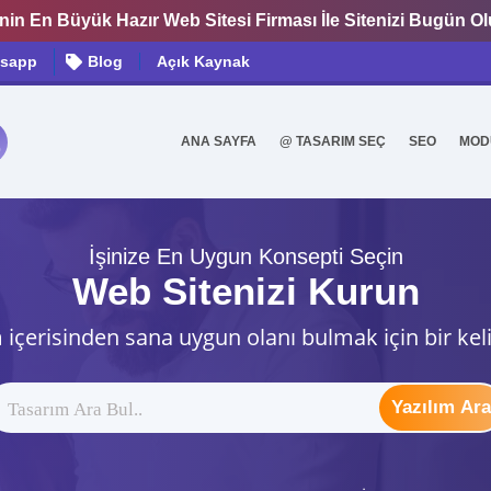
nin En Büyük Hazır Web Sitesi Firması İle Sitenizi Bugün O
sapp
Blog
Açık Kaynak
ANA SAYFA
@ TASARIM SEÇ
SEO
MOD
0
İşinize En Uygun Konsepti Seçin
Web Sitenizi Kurun
 içerisinden sana uygun olanı bulmak için bir kel
Yazılım Ara