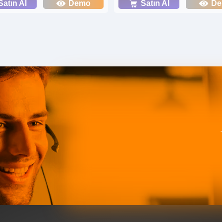
Satın Al
Demo
Satın Al
D