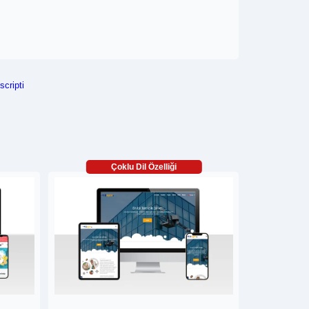
scripti
Çoklu Dil Özelliği