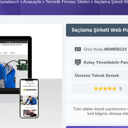
buradasın! »
Anasayfa
»
Temizlik Firması Siteleri
»
İlaçlama Şirketi 
İlaçlama Şirketi Web P
Ürün Kodu:
MDWEB123
Kolay Yönetilebilir Pan
Ücretsiz Teknik Destek
5
Tüm siteler kendi yazılımımız 
kod bilginiz olmasa bi