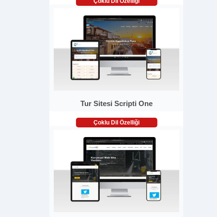
Çoklu Dil Özelliği
Tur Sitesi Scripti One
Çoklu Dil Özelliği