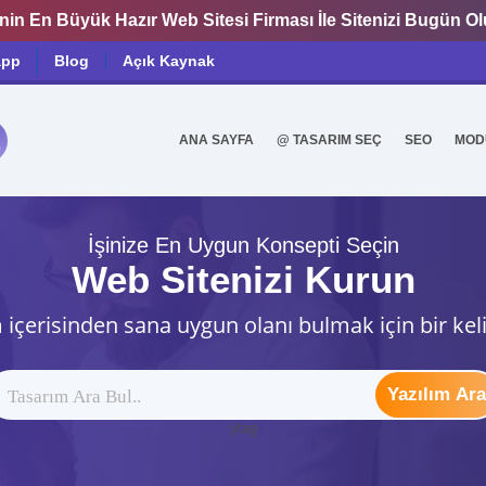
nin En Büyük Hazır Web Sitesi Firması İle Sitenizi Bugün O
app
Blog
Açık Kaynak
ANA SAYFA
@ TASARIM SEÇ
SEO
MOD
0
İşinize En Uygun Konsepti Seçin
Web Sitenizi Kurun
 içerisinden sana uygun olanı bulmak için bir kel
Yazılım Ara
ytag