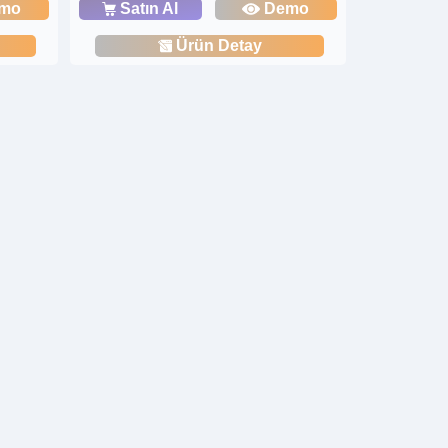
mo
Satın Al
Demo
Ürün Detay