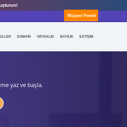
luşturun!
Müşteri Paneli
ÜLLER
DOMAİN
ORTAKLIK
BAYİLİK
İLETİŞİM
ime yaz ve başla.