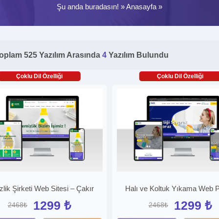
Şu anda buradasın! »
Anasayfa
»
oplam 525 Yazılım Arasında
4
Yazılım Bulundu
Çoklu Dil Özelliği
Çoklu Dil Özelliği
lik Şirketi Web Sitesi – Çakır
Halı ve Koltuk Yıkama Web P
1299 ₺
1299 ₺
2468₺
2468₺