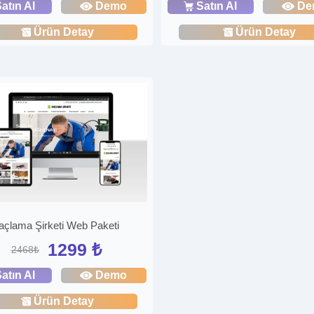
atın Al
Demo
Satın Al
De
Ürün Detay
Ürün Detay
laçlama Şirketi Web Paketi
1299 ₺
2468₺
atın Al
Demo
Ürün Detay