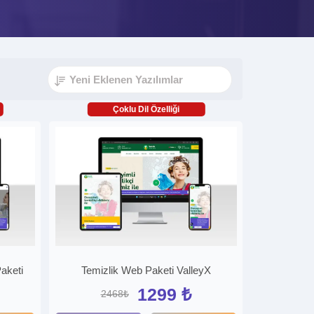
Çoklu Dil Özelliği
aketi
Temizlik Web Paketi ValleyX
1299 ₺
2468₺