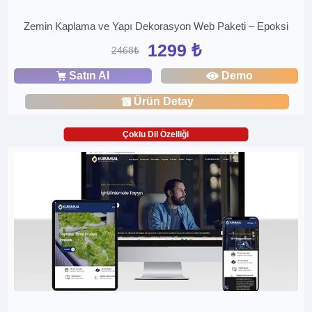
Zemin Kaplama ve Yapı Dekorasyon Web Paketi – Epoksi
1299 ₺
2468₺
Satın Al
Demo
Ürün Detay
Çoklu Dil Özelliği