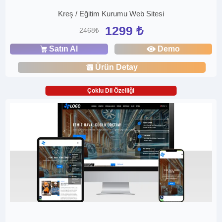
Kreş / Eğitim Kurumu Web Sitesi
1299 ₺
2468₺
Satın Al
Demo
Ürün Detay
Çoklu Dil Özelliği