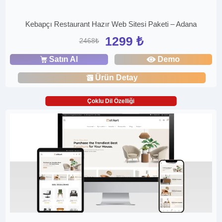
Kebapçı Restaurant Hazır Web Sitesi Paketi – Adana
1299 ₺
2468₺
Satın Al
Demo
Ürün Detay
Çoklu Dil Özelliği