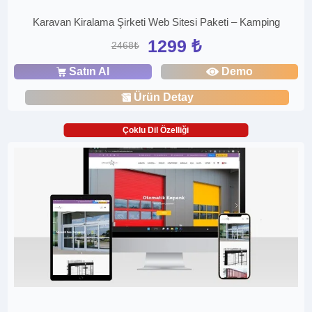
Karavan Kiralama Şirketi Web Sitesi Paketi – Kamping
1299 ₺
2468₺
Satın Al
Demo
Ürün Detay
Çoklu Dil Özelliği