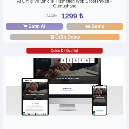
At Çiftliği ve Binicilik Hizmetleri Web Sitesi Paketi –
Gümüşhane
1299 ₺
2468₺
Satın Al
Demo
Ürün Detay
Çoklu Dil Özelliği