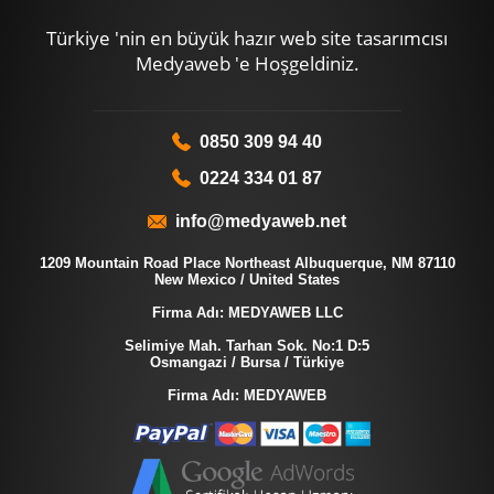
Türkiye 'nin en büyük hazır web site tasarımcısı
Medyaweb 'e Hoşgeldiniz.
0850 309 94 40
0224 334 01 87
info@medyaweb.net
1209 Mountain Road Place Northeast Albuquerque, NM 87110
New Mexico / United States
Firma Adı: MEDYAWEB LLC
Selimiye Mah. Tarhan Sok. No:1 D:5
Osmangazi / Bursa / Türkiye
Firma Adı: MEDYAWEB