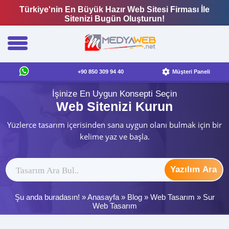
Türkiye'nin En Büyük Hazır Web Sitesi Firması İle
Sitenizi Bugün Oluşturun!
+90 850 309 94 40
Müşteri Paneli
İşinize En Uygun Konsepti Seçin
Web Sitenizi Kurun
Yüzlerce tasarım içerisinden sana uygun olanı bulmak için bir
kelime yaz ve başla.
Yazılım Ara
Şu anda buradasın! »
Anasayfa
»
Blog
»
Web Tasarım
»
Sur
Web Tasarım