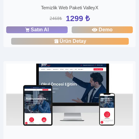
Temizlik Web Paketi ValleyX
1299 ₺
2468₺
Satın Al
Demo
Ürün Detay