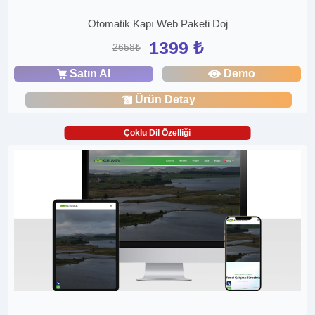
Otomatik Kapı Web Paketi Doj
1399 ₺
2658₺
Satın Al
Demo
Ürün Detay
Çoklu Dil Özelliği