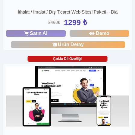
İthalat / İmalat / Dış Ticaret Web Sitesi Paketi – Dia
1299 ₺
2468₺
Satın Al
Demo
Ürün Detay
Çoklu Dil Özelliği